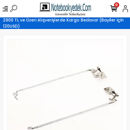
0
2900 TL ve Üzeri Alışverişlerde Kargo Bedava! (Bayiler için
120USD)