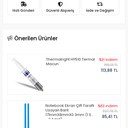
Hızlı Gönderi
Güvenli Alışveriş
İade ve Değişim
Önerilen Ürünler
Thermalright HY510 Termal
%31 indirim
Macun
165,13 TL
113,88 TL
Notebook Ekran Çift Taraflı
%63 indirim
Uzayan Bant
227,76 TL
171mmX8mmX0.3mm (1 Set
85,41 TL
- 2 Adet)