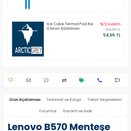
Ice Cube Termal Pad 6w
%72 indirim
0.5mm 50x50mm
198,38 TL
54,66 TL
Ürün Açıklaması
Teslimat ve Kargo
Taksit Seçenekleri
Yorumlar
Garanti ve İade
Lenovo B570 Menteşe