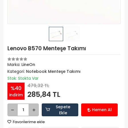
Lenovo B570 Menteşe Takımı
Marka:
LineOn
Kategori:
Notebook Menteşe Takımı
Stok: Stokta Var
479,32 TL
%40
285,84 TL
indirim
Sepete
Hemen Al
Ekle
Favorilerime ekle