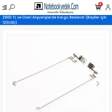
0
2900 TL ve Üzeri Alışverişlerde Kargo Bedava! (Bayiler için
120USD)