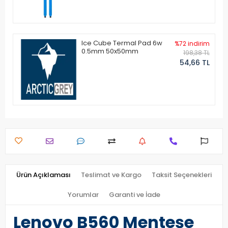
Ice Cube Termal Pad 6w
%72 indirim
0.5mm 50x50mm
198,38 TL
54,66 TL
Ürün Açıklaması
Teslimat ve Kargo
Taksit Seçenekleri
Yorumlar
Garanti ve İade
Lenovo B560 Menteşe