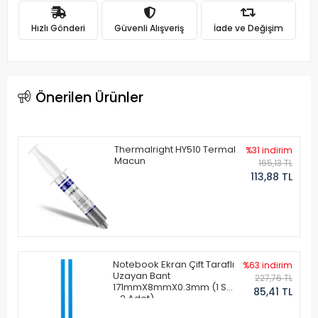
Hızlı Gönderi
Güvenli Alışveriş
İade ve Değişim
Önerilen Ürünler
Thermalright HY510 Termal
%31 indirim
Macun
165,13 TL
113,88 TL
Notebook Ekran Çift Taraflı
%63 indirim
Uzayan Bant
227,76 TL
171mmX8mmX0.3mm (1 Set
85,41 TL
- 2 Adet)