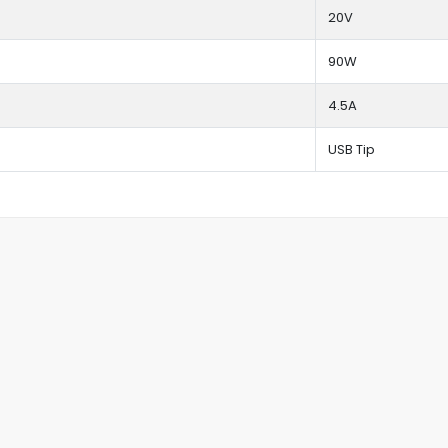
20V
90W
4.5A
USB Tip