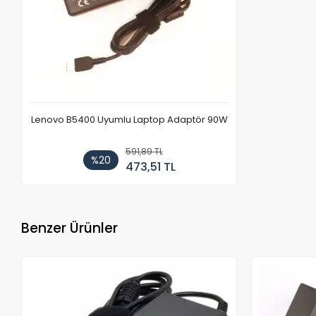
Lenovo B5400 Uyumlu Laptop Adaptör 90W
591,89 TL
%20
473,51 TL
Benzer Ürünler
Stokta Yok