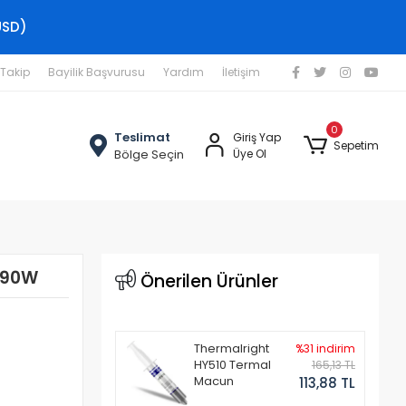
USD)
 Takip
Bayilik Başvurusu
Yardım
İletişim
0
Teslimat
Giriş Yap
Sepetim
Bölge Seçin
Üye Ol
 90W
Önerilen Ürünler
Thermalright
%31 indirim
HY510 Termal
165,13 TL
Macun
113,88 TL