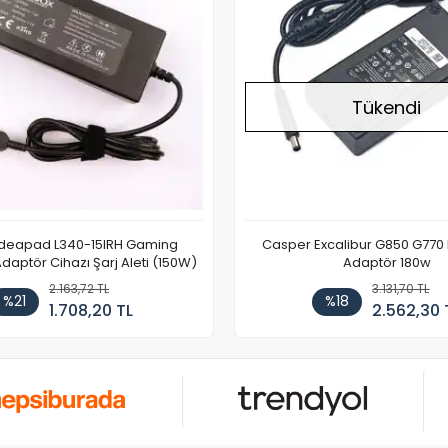
Tükendi
Ideapad L340-15IRH Gaming
Casper Excalibur G850 G770
aptör Cihazı Şarj Aleti (150W)
Adaptör 180w
2.163,72 TL
3.131,70 TL
%21
%18
1.708,20 TL
2.562,30 