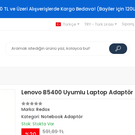
0 TL ve Üzeri Alışverişlerde Kargo Bedava! (Bayiler için 120
Türkçe
TRY - Türk Lirası
Sipariş
Lenovo B5400 Uyumlu Laptop Adaptör
Marka:
Redox
Kategori:
Notebook Adaptör
Stok: Stokta Var
591,89 TL
%20