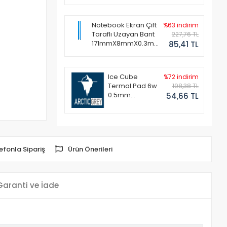
Notebook Ekran Çift
%63 indirim
Taraflı Uzayan Bant
227,76 TL
171mmX8mmX0.3mm
85,41 TL
(1 Set - 2 Adet)
Ice Cube
%72 indirim
Termal Pad 6w
198,38 TL
0.5mm
54,66 TL
50x50mm
efonla Sipariş
Ürün Önerileri
Garanti ve İade