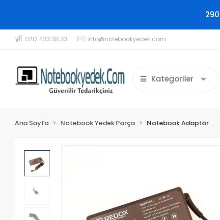
290
0212 433 38 33
info@notebookyedek.com
Kategoriler
Ana Sayfa
Notebook Yedek Parça
Notebook Adaptör