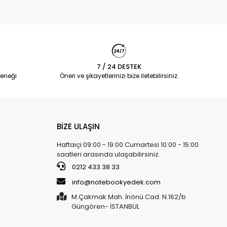
7 / 24 DESTEK
eneği
Öneri ve şikayetlerinizi bize iletebilirsiniz.
BİZE ULAŞIN
Haftaiçi 09:00 - 19:00 Cumartesi 10:00 - 15:00
saatleri arasında ulaşabilirsiniz.
0212 433 38 33
info@notebookyedek.com
M.Çakmak Mah. İnönü Cad. N.162/b
Güngören- İSTANBUL