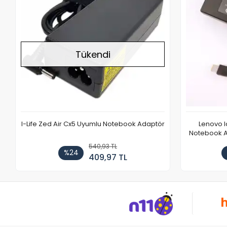
Tükendi
I-Life Zed Air Cx5 Uyumlu Notebook Adaptör
Lenovo 
Notebook Ad
540,93 TL
%24
409,97 TL