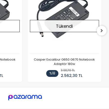
Tükendi
 Notebook
Casper Excalibur G650 G670 Notebook
Adaptör 180w
3.131,70 TL
%18
TL
2.562,30 TL