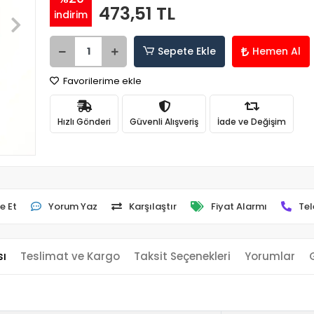
473,51 TL
indirim
Sepete Ekle
Hemen Al
Favorilerime ekle
Hızlı Gönderi
Güvenli Alışveriş
İade ve Değişim
e Et
Yorum Yaz
Karşılaştır
Fiyat Alarmı
Tel
sı
Teslimat ve Kargo
Taksit Seçenekleri
Yorumlar