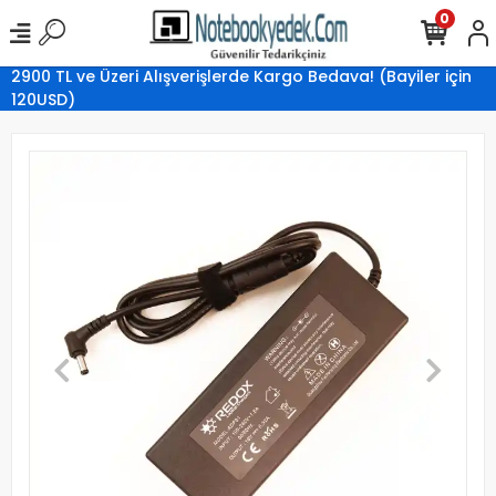
0
2900 TL ve Üzeri Alışverişlerde Kargo Bedava! (Bayiler için
120USD)