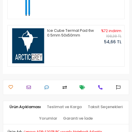
Ice Cube Termal Pad 6w
%72 indirim
0.5mm 50x50mm
198,38 TL
54,66 TL
Ürün Açıklaması
Teslimat ve Kargo
Taksit Seçenekleri
Yorumlar
Garanti ve İade
Ürün Adı :
Lenovo ADP-120ZB BC uyumlu Notebook Adaptör