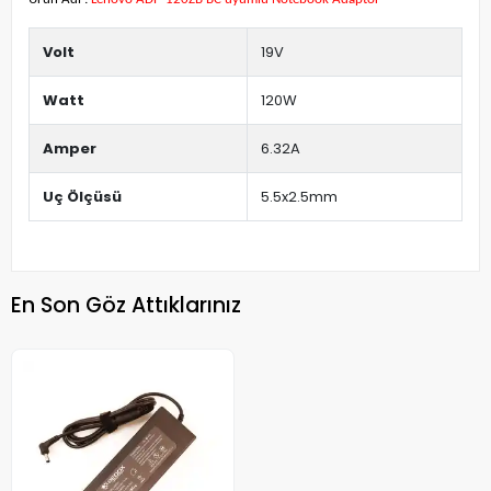
Volt
19V
Watt
120W
Amper
6.32A
Uç Ölçüsü
5.5x2.5mm
En Son Göz Attıklarınız