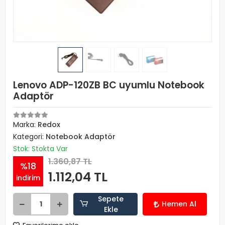
Lenovo ADP-120ZB BC uyumlu Notebook
Adaptör
Marka:
Redox
Kategori:
Notebook Adaptör
Stok: Stokta Var
1.360,87 TL
%18
1.112,04 TL
indirim
Sepete
Hemen Al
Ekle