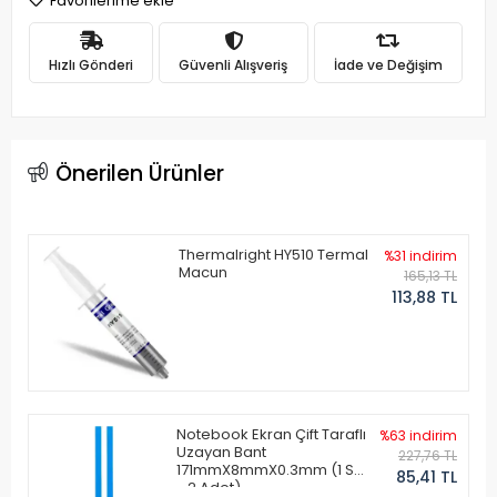
Favorilerime ekle
Hızlı Gönderi
Güvenli Alışveriş
İade ve Değişim
Önerilen Ürünler
Thermalright HY510 Termal
%31 indirim
Macun
165,13 TL
113,88 TL
Notebook Ekran Çift Taraflı
%63 indirim
Uzayan Bant
227,76 TL
171mmX8mmX0.3mm (1 Set
85,41 TL
- 2 Adet)