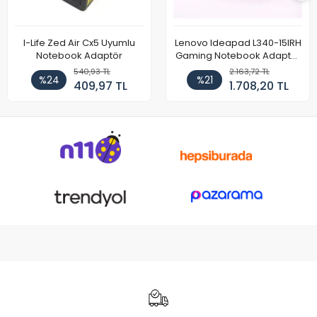
I-Life Zed Air Cx5 Uyumlu
Lenovo Ideapad L340-15IRH
Notebook Adaptör
Gaming Notebook Adaptör
Cihazı Şarj Aleti (150W)
540,93 TL
2.163,72 TL
%24
%21
409,97 TL
1.708,20 TL