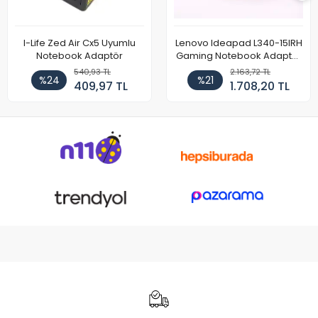
I-Life Zed Air Cx5 Uyumlu
Lenovo Ideapad L340-15IRH
Notebook Adaptör
Gaming Notebook Adaptör
Cihazı Şarj Aleti (150W)
540,93 TL
2.163,72 TL
%24
%21
409,97 TL
1.708,20 TL