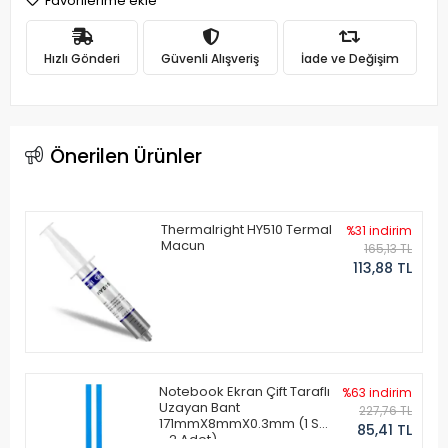
Favorilerime ekle
Hızlı Gönderi
Güvenli Alışveriş
İade ve Değişim
Önerilen Ürünler
Thermalright HY510 Termal
%31 indirim
Macun
165,13 TL
113,88 TL
Notebook Ekran Çift Taraflı
%63 indirim
Uzayan Bant
227,76 TL
171mmX8mmX0.3mm (1 Set
85,41 TL
- 2 Adet)