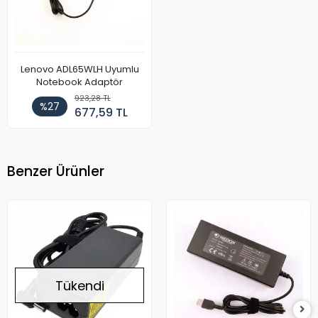
Lenovo ADL65WLH Uyumlu
Notebook Adaptör
923,28 TL
%27
677,59 TL
Benzer Ürünler
Tükendi