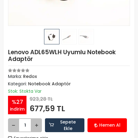
Lenovo ADL65WLH Uyumlu Notebook
Adaptör
Marka:
Redox
Kategori:
Notebook Adaptör
Stok: Stokta Var
923,28 TL
%27
677,59 TL
indirim
Sepete
Hemen Al
Ekle