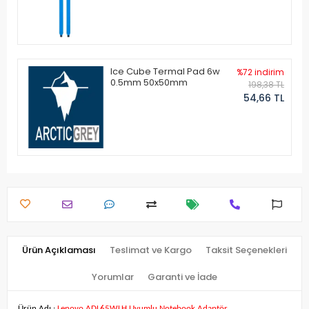
Ice Cube Termal Pad 6w
%72 indirim
0.5mm 50x50mm
198,38 TL
54,66 TL
Ürün Açıklaması
Teslimat ve Kargo
Taksit Seçenekleri
Yorumlar
Garanti ve İade
Ürün Adı :
Lenovo ADL65WLH Uyumlu Notebook Adaptör