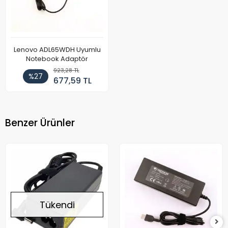
Lenovo ADL65WDH Uyumlu
Notebook Adaptör
923,28 TL
%27
677,59 TL
Benzer Ürünler
Tükendi