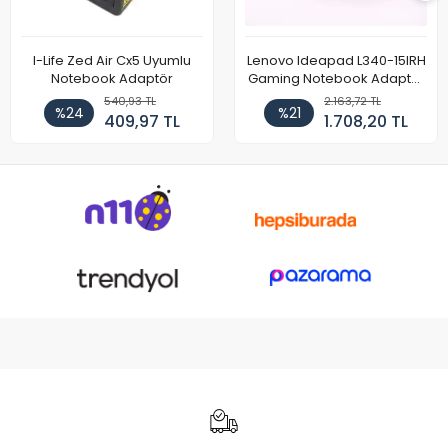
I-Life Zed Air Cx5 Uyumlu
Lenovo Ideapad L340-15IRH
Notebook Adaptör
Gaming Notebook Adaptör
Cihazı Şarj Aleti (150W)
540,93 TL
2.163,72 TL
%24
%21
409,97 TL
1.708,20 TL