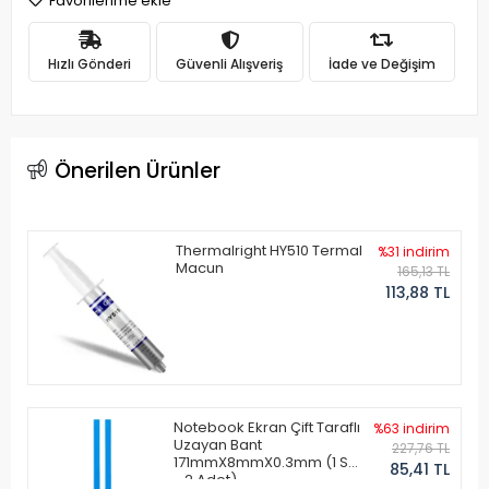
Favorilerime ekle
Hızlı Gönderi
Güvenli Alışveriş
İade ve Değişim
Önerilen Ürünler
Thermalright HY510 Termal
%31 indirim
Macun
165,13 TL
113,88 TL
Notebook Ekran Çift Taraflı
%63 indirim
Uzayan Bant
227,76 TL
171mmX8mmX0.3mm (1 Set
85,41 TL
- 2 Adet)