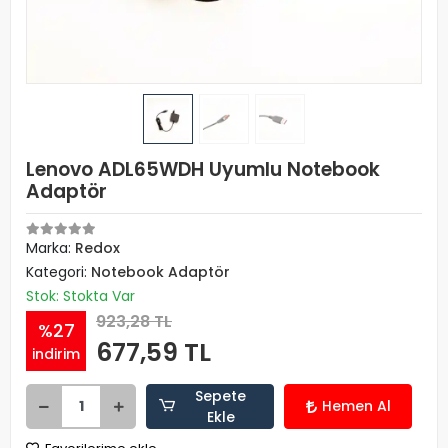
Lenovo ADL65WDH Uyumlu Notebook
Adaptör
Marka:
Redox
Kategori:
Notebook Adaptör
Stok: Stokta Var
923,28 TL
%27
677,59 TL
indirim
Sepete
Hemen Al
Ekle