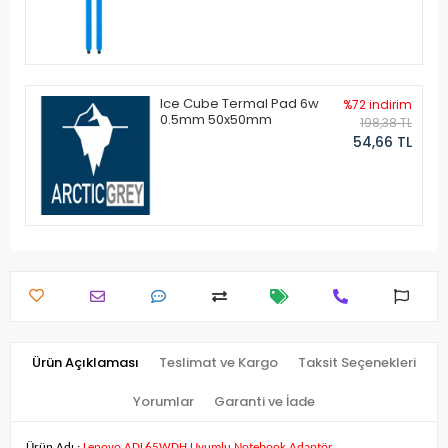
Ice Cube Termal Pad 6w
%72 indirim
0.5mm 50x50mm
198,38 TL
54,66 TL
Ürün Açıklaması
Teslimat ve Kargo
Taksit Seçenekleri
Yorumlar
Garanti ve İade
Ürün Adı :
Lenovo ADL65WDH Uyumlu Notebook Adaptör