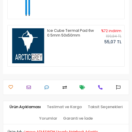
Ice Cube Termal Pad 6w
%72 indirim
0.5mm 50x50mm
199,84 TL
55,07 TL
Ürün Açıklaması
Teslimat ve Kargo
Taksit Seçenekleri
Yorumlar
Garanti ve İade
Ürün Adı :
Lenovo ADL65WDH Uyumlu Notebook Adaptör