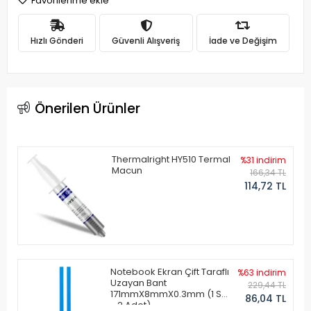
Favorilerime ekle
Hızlı Gönderi
Güvenli Alışveriş
İade ve Değişim
Önerilen Ürünler
Thermalright HY510 Termal
%31 indirim
Macun
166,34 TL
114,72 TL
Notebook Ekran Çift Taraflı
%63 indirim
Uzayan Bant
229,44 TL
171mmX8mmX0.3mm (1 Set
86,04 TL
- 2 Adet)