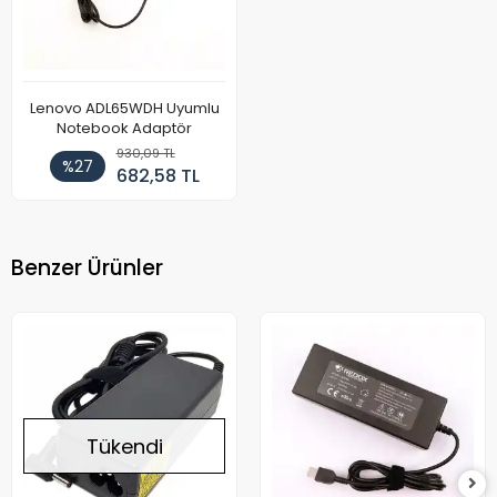
Lenovo ADL65WDH Uyumlu
Notebook Adaptör
930,09 TL
%27
682,58 TL
Benzer Ürünler
Tükendi