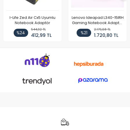
I-Life Zed Air Cx5 Uyumlu
Lenovo Ideapad L340-15IRH
Notebook Adaptör
Gaming Notebook Adaptör
Cihazı Şarj Aleti (150W)
544,92 TL
2.179,68 TL
%24
%21
412,99 TL
1.720,80 TL