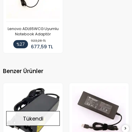
Lenovo ADL65WCG Uyumlu
Notebook Adaptör
923,28 TL
%27
677,59 TL
Benzer Ürünler
Tükendi