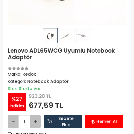
Lenovo ADL65WCG Uyumlu Notebook
Adaptör
Marka:
Redox
Kategori:
Notebook Adaptör
Stok: Stokta Var
923,28 TL
%27
677,59 TL
indirim
Sepete
Hemen Al
Ekle