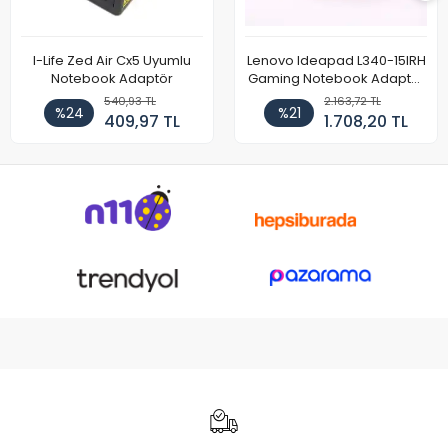
I-Life Zed Air Cx5 Uyumlu
Lenovo Ideapad L340-15IRH
Notebook Adaptör
Gaming Notebook Adaptör
Cihazı Şarj Aleti (150W)
540,93 TL
2.163,72 TL
%24
%21
409,97 TL
1.708,20 TL