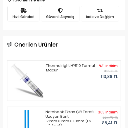
Favorilerime ekle
Hızlı Gönderi
Güvenli Alışveriş
İade ve Değişim
Önerilen Ürünler
Thermalright HY510 Termal
%31 indirim
Macun
165,13 TL
113,88 TL
Notebook Ekran Çift Taraflı
%63 indirim
Uzayan Bant
227,76 TL
171mmX8mmX0.3mm (1 Set
85,41 TL
- 2 Adet)