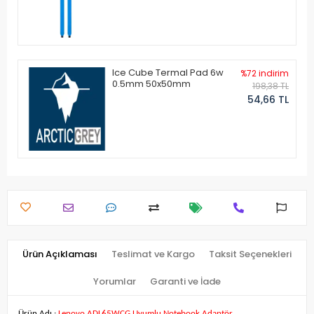
Ice Cube Termal Pad 6w
%72 indirim
0.5mm 50x50mm
198,38 TL
54,66 TL
Ürün Açıklaması
Teslimat ve Kargo
Taksit Seçenekleri
Yorumlar
Garanti ve İade
Ürün Adı :
Lenovo ADL65WCG Uyumlu Notebook Adaptör