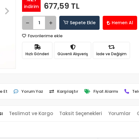
677,59 TL
indirim
Sepete Ekle
Hemen Al
Favorilerime ekle
Hızlı Gönderi
Güvenli Alışveriş
İade ve Değişim
e Et
Yorum Yaz
Karşılaştır
Fiyat Alarmı
Tel
sı
Teslimat ve Kargo
Taksit Seçenekleri
Yorumlar