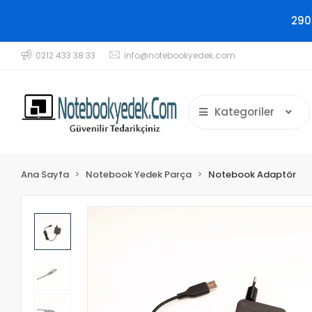
290
0212 433 38 33
info@notebookyedek.com
Kategoriler
Ana Sayfa
Notebook Yedek Parça
Notebook Adaptör