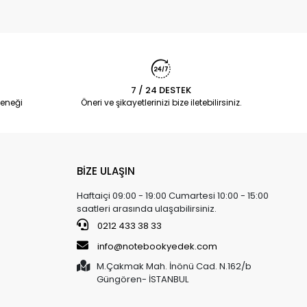
7 / 24 DESTEK
eneği
Öneri ve şikayetlerinizi bize iletebilirsiniz.
BİZE ULAŞIN
Haftaiçi 09:00 - 19:00 Cumartesi 10:00 - 15:00
saatleri arasında ulaşabilirsiniz.
0212 433 38 33
info@notebookyedek.com
M.Çakmak Mah. İnönü Cad. N.162/b
Güngören- İSTANBUL