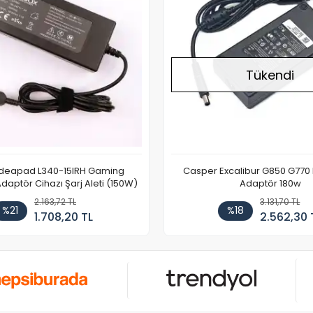
Tükendi
Ideapad L340-15IRH Gaming
Casper Excalibur G850 G770
aptör Cihazı Şarj Aleti (150W)
Adaptör 180w
2.163,72 TL
3.131,70 TL
%21
%18
1.708,20 TL
2.562,30 