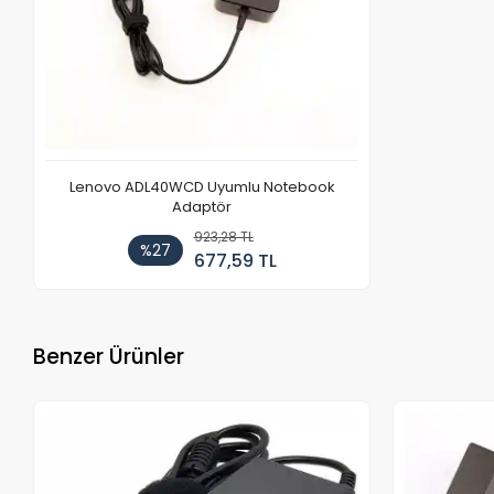
Lenovo ADL40WCD Uyumlu Notebook
Adaptör
923,28 TL
%27
677,59 TL
Benzer Ürünler
Stokta Yok