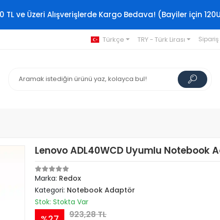
0 TL ve Üzeri Alışverişlerde Kargo Bedava! (Bayiler için 120
Türkçe
TRY - Türk Lirası
Sipariş
Lenovo ADL40WCD Uyumlu Notebook A
Marka:
Redox
Kategori:
Notebook Adaptör
Stok: Stokta Var
923,28 TL
%27