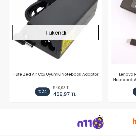
Tükendi
I-Life Zed Air Cx5 Uyumlu Notebook Adaptör
Lenovo 
Notebook Ad
540,93 TL
%24
409,97 TL