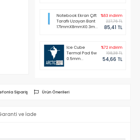
Notebook Ekran Çift
%63 indirim
Taraflı Uzayan Bant
227,76 TL
171mmX8mmX0.3mm
85,41 TL
(1 Set - 2 Adet)
Ice Cube
%72 indirim
Termal Pad 6w
198,38 TL
0.5mm
54,66 TL
50x50mm
efonla Sipariş
Ürün Önerileri
Garanti ve İade