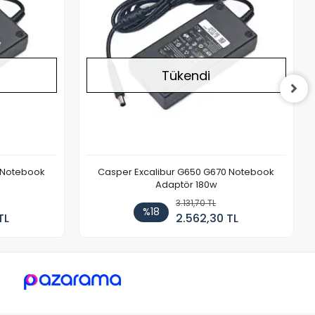
Tükendi
 Notebook
Casper Excalibur G650 G670 Notebook
Adaptör 180w
3.131,70 TL
%18
TL
2.562,30 TL