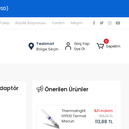
USD)
 Takip
Bayilik Başvurusu
Yardım
İletişim
0
Teslimat
Giriş Yap
Sepetim
Bölge Seçin
Üye Ol
daptör
Önerilen Ürünler
Thermalright
%31 indirim
HY510 Termal
165,13 TL
Macun
113,88 TL