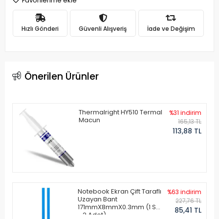
Favorilerime ekle
Hızlı Gönderi
Güvenli Alışveriş
İade ve Değişim
Önerilen Ürünler
Thermalright HY510 Termal
%31 indirim
Macun
165,13 TL
113,88 TL
Notebook Ekran Çift Taraflı
%63 indirim
Uzayan Bant
227,76 TL
171mmX8mmX0.3mm (1 Set
85,41 TL
- 2 Adet)