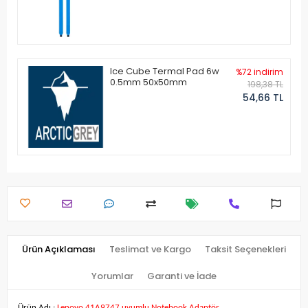
Ice Cube Termal Pad 6w
%72 indirim
0.5mm 50x50mm
198,38 TL
54,66 TL
Ürün Açıklaması
Teslimat ve Kargo
Taksit Seçenekleri
Yorumlar
Garanti ve İade
Ürün Adı :
Lenovo 41A9747 uyumlu Notebook Adaptör