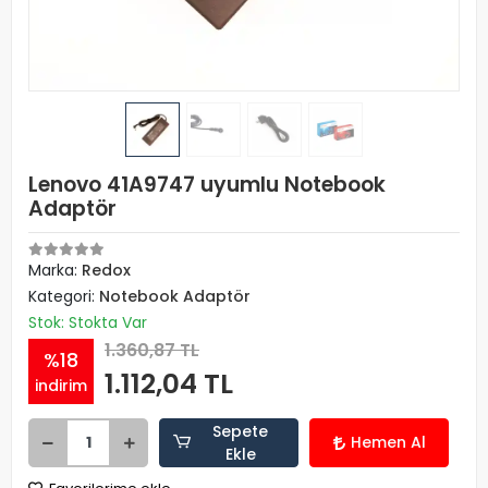
Lenovo 41A9747 uyumlu Notebook
Adaptör
Marka:
Redox
Kategori:
Notebook Adaptör
Stok: Stokta Var
1.360,87 TL
%18
1.112,04 TL
indirim
Sepete
Hemen Al
Ekle