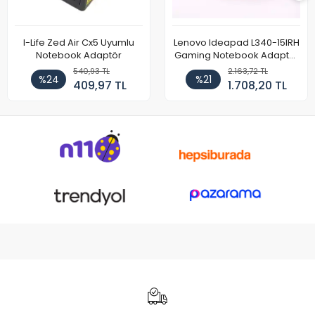
I-Life Zed Air Cx5 Uyumlu
Lenovo Ideapad L340-15IRH
Notebook Adaptör
Gaming Notebook Adaptör
Cihazı Şarj Aleti (150W)
540,93 TL
2.163,72 TL
%24
%21
409,97 TL
1.708,20 TL