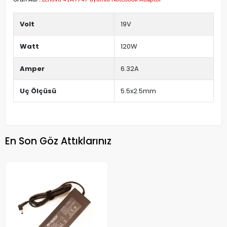
Volt
19V
Watt
120W
Amper
6.32A
Uç Ölçüsü
5.5x2.5mm
En Son Göz Attıklarınız