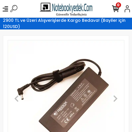
0
2900 TL ve Üzeri Alışverişlerde Kargo Bedava! (Bayiler için
120USD)