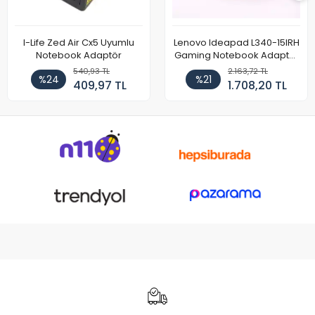
I-Life Zed Air Cx5 Uyumlu
Lenovo Ideapad L340-15IRH
Notebook Adaptör
Gaming Notebook Adaptör
Cihazı Şarj Aleti (150W)
540,93 TL
2.163,72 TL
%24
%21
409,97 TL
1.708,20 TL