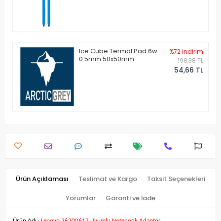
Ice Cube Termal Pad 6w
%72 indirim
0.5mm 50x50mm
198,38 TL
54,66 TL
Ürün Açıklaması
Teslimat ve Kargo
Taksit Seçenekleri
Yorumlar
Garanti ve İade
Ürün Adı :
Lenovo 36200617 Uyumlu Notebook Adaptör