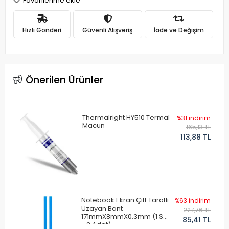
Favorilerime ekle
Hızlı Gönderi
Güvenli Alışveriş
İade ve Değişim
Önerilen Ürünler
Thermalright HY510 Termal
%31 indirim
Macun
165,13 TL
113,88 TL
Notebook Ekran Çift Taraflı
%63 indirim
Uzayan Bant
227,76 TL
171mmX8mmX0.3mm (1 Set
85,41 TL
- 2 Adet)