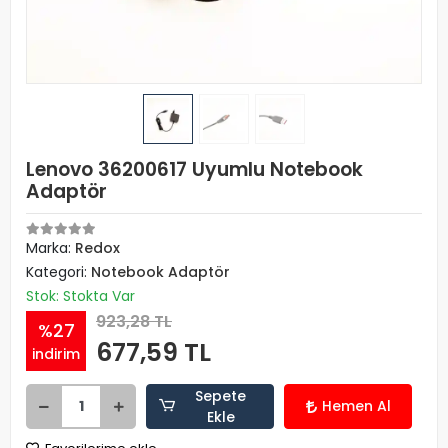
Lenovo 36200617 Uyumlu Notebook
Adaptör
Marka:
Redox
Kategori:
Notebook Adaptör
Stok: Stokta Var
923,28 TL
%27
677,59 TL
indirim
Sepete
Hemen Al
Ekle