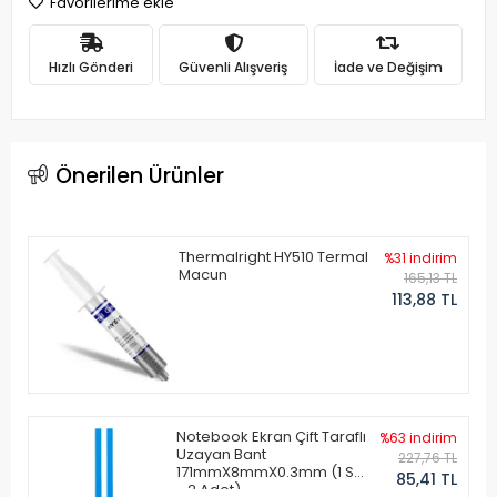
Favorilerime ekle
Hızlı Gönderi
Güvenli Alışveriş
İade ve Değişim
Önerilen Ürünler
Thermalright HY510 Termal
%31 indirim
Macun
165,13 TL
113,88 TL
Notebook Ekran Çift Taraflı
%63 indirim
Uzayan Bant
227,76 TL
171mmX8mmX0.3mm (1 Set
85,41 TL
- 2 Adet)