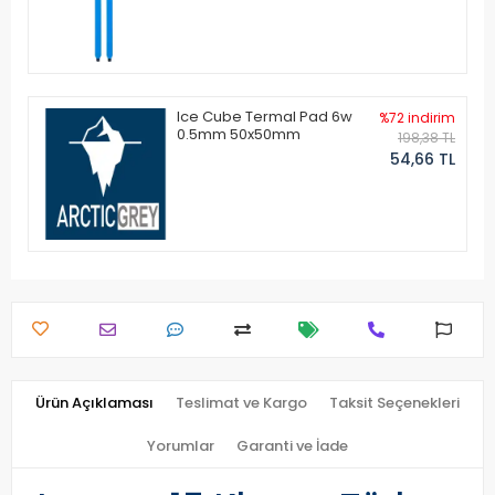
Ice Cube Termal Pad 6w
%72 indirim
0.5mm 50x50mm
198,38 TL
54,66 TL
Ürün Açıklaması
Teslimat ve Kargo
Taksit Seçenekleri
Yorumlar
Garanti ve İade