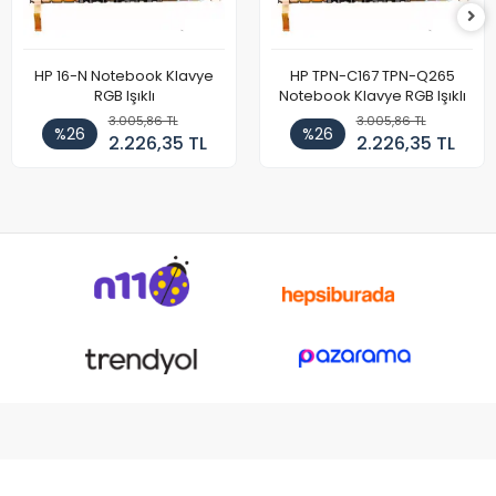
HP 16-N Notebook Klavye
HP TPN-C167 TPN-Q265
RGB Işıklı
Notebook Klavye RGB Işıklı
3.005,86 TL
3.005,86 TL
%26
%26
2.226,35 TL
2.226,35 TL