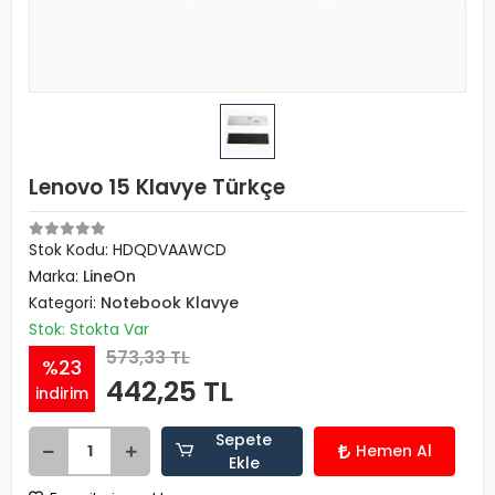
Lenovo 15 Klavye Türkçe
Stok Kodu: HDQDVAAWCD
Marka:
LineOn
Kategori:
Notebook Klavye
Stok: Stokta Var
573,33 TL
%23
442,25 TL
indirim
Sepete
Hemen Al
Ekle