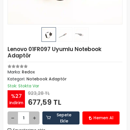
Lenovo 01FR097 Uyumlu Notebook
Adaptör
Marka:
Redox
Kategori:
Notebook Adaptör
Stok: Stokta Var
923,28 TL
%27
677,59 TL
indirim
Sepete
Hemen Al
Ekle