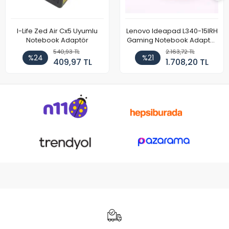
I-Life Zed Air Cx5 Uyumlu
Lenovo Ideapad L340-15IRH
Notebook Adaptör
Gaming Notebook Adaptör
Cihazı Şarj Aleti (150W)
540,93 TL
2.163,72 TL
%24
%21
409,97 TL
1.708,20 TL