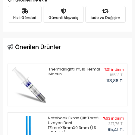
Favorilerime ekle
Hızlı Gönderi
Güvenli Alışveriş
İade ve Değişim
Önerilen Ürünler
Thermalright HY510 Termal
%31 indirim
Macun
165,13 TL
113,88 TL
Notebook Ekran Çift Taraflı
%63 indirim
Uzayan Bant
227,76 TL
171mmX8mmX0.3mm (1 Set
85,41 TL
- 2 Adet)