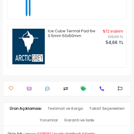
Ice Cube Termal Pad 6w
%72 indirim
0.5mm 50x50mm
198,38 TL
54,66 TL
Ürün Açıklaması
Teslimat ve Kargo
Taksit Seçenekleri
Yorumlar
Garanti ve İade
Ürün Adı :
Lenovo 01FR097 Uyumlu Notebook Adaptör