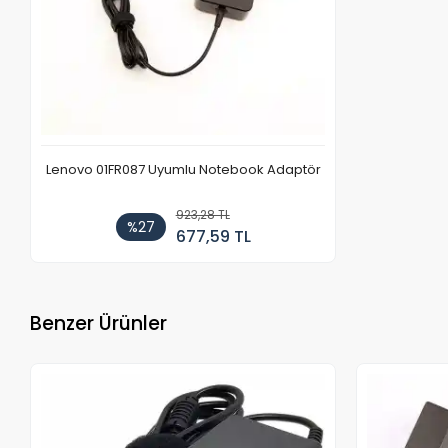
Lenovo 01FR087 Uyumlu Notebook Adaptör
923,28 TL
%27
677,59 TL
Benzer Ürünler
Stokta Yok