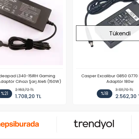
Tükendi
Ideapad L340-15IRH Gaming
Casper Excalibur G850 G770
aptör Cihazı Şarj Aleti (150W)
Adaptör 180w
2.163,72 TL
3.131,70 TL
%21
%18
1.708,20 TL
2.562,30 