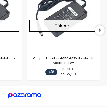
Tükendi
 Notebook
Casper Excalibur G650 G670 Notebook
Adaptör 180w
3.131,70 TL
%18
TL
2.562,30 TL