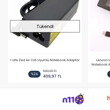
Tükendi
I-Life Zed Air Cx5 Uyumlu Notebook Adaptör
Lenovo 
Notebook Ad
540,93 TL
%24
409,97 TL