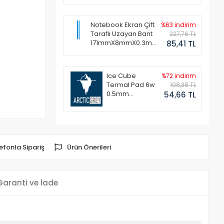
Notebook Ekran Çift
%63 indirim
Taraflı Uzayan Bant
227,76 TL
171mmX8mmX0.3mm
85,41 TL
(1 Set - 2 Adet)
Ice Cube
%72 indirim
Termal Pad 6w
198,38 TL
0.5mm
54,66 TL
50x50mm
efonla Sipariş
Ürün Önerileri
Garanti ve İade