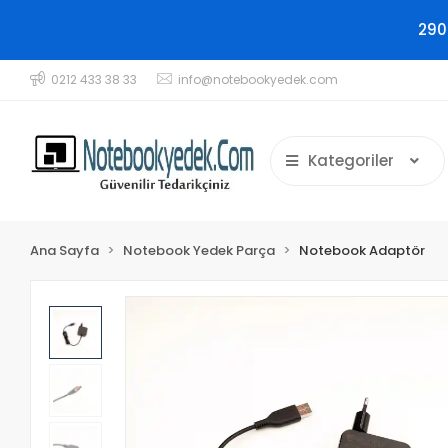
290
0212 433 38 33
info@notebookyedek.com
Kategoriler
Ana Sayfa
Notebook Yedek Parça
Notebook Adaptör