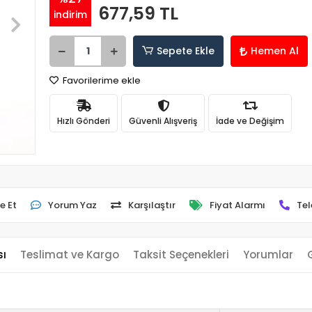
677,59 TL
indirim
Sepete Ekle
Hemen Al
Favorilerime ekle
Hızlı Gönderi
Güvenli Alışveriş
İade ve Değişim
e Et
Yorum Yaz
Karşılaştır
Fiyat Alarmı
Tel
sı
Teslimat ve Kargo
Taksit Seçenekleri
Yorumlar