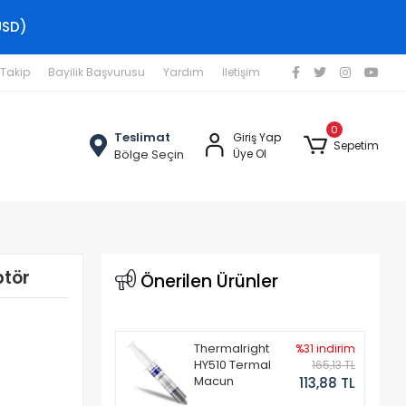
USD)
 Takip
Bayilik Başvurusu
Yardım
İletişim
0
Teslimat
Giriş Yap
Sepetim
Bölge Seçin
Üye Ol
ptör
Önerilen Ürünler
Thermalright
%31 indirim
HY510 Termal
165,13 TL
Macun
113,88 TL