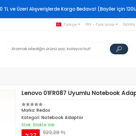
0 TL ve Üzeri Alışverişlerde Kargo Bedava! (Bayiler için 120
Türkçe
TRY - Türk Lirası
Sipariş
Lenovo 01FR087 Uyumlu Notebook Ada
Marka:
Redox
Kategori:
Notebook Adaptör
Stok: Stokta Var
923,28 TL
%27