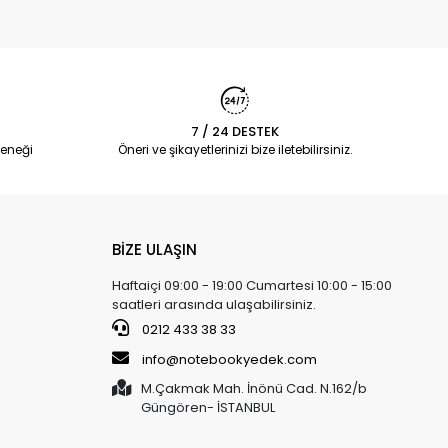
7 / 24 DESTEK
eneği
Öneri ve şikayetlerinizi bize iletebilirsiniz.
BİZE ULAŞIN
Haftaiçi 09:00 - 19:00 Cumartesi 10:00 - 15:00
saatleri arasında ulaşabilirsiniz.
0212 433 38 33
info@notebookyedek.com
M.Çakmak Mah. İnönü Cad. N.162/b
Güngören- İSTANBUL