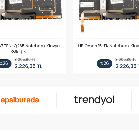
67 TPN-Q265 Notebook Klavye
HP Omen 15-EK Notebook Klavye
RGB Işıklı
3.005,86 TL
3.005,86 TL
%26
%26
2.226,35 TL
2.226,35 