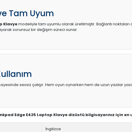
 ve Tam Uyum
p Klavye
modeliyle tam uyumlu olarak üretilmiştir. Bağlantı noktaları 
arak sorunsuz bir değişim süreci sunar.
Kullanım
sı sayesinde sessiz çalışır. Hem oyun oynarken hem de uzun yazılar yaza
hinkpad Edge E425 Laptop Klavye dizüstü bilgisayarınız için en
İngilizce