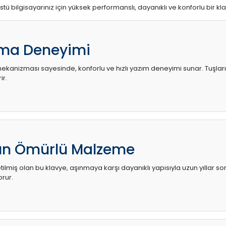
stü bilgisayarınız için yüksek performanslı, dayanıklı ve konforlu bir kl
ma Deneyimi
kanizması sayesinde, konforlu ve hızlı yazım deneyimi sunar. Tuşların d
ir.
zun Ömürlü Malzeme
ilmiş olan bu klavye, aşınmaya karşı dayanıklı yapısıyla uzun yıllar so
orur.