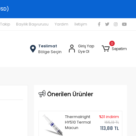
USD)
 Takip
Bayilik Başvurusu
Yardım
İletişim
0
Teslimat
Giriş Yap
Sepetim
Bölge Seçin
Üye Ol
Önerilen Ürünler
Thermalright
%31 indirim
HY510 Termal
165,13 TL
Macun
113,88 TL