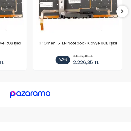
 RGB Işıklı
HP Omen 15-EN Notebook Klavye RGB Işıklı
3.005,86 TL
%26
TL
2.226,35 TL