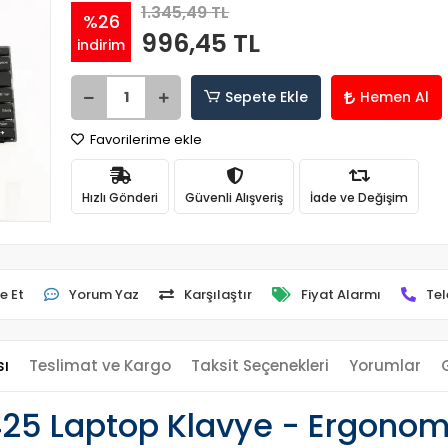
1.345,49 TL
%26
996,45 TL
indirim
Sepete Ekle
Hemen Al
Favorilerime ekle
Hızlı Gönderi
Güvenli Alışveriş
İade ve Değişim
e Et
Yorum Yaz
Karşılaştır
Fiyat Alarmı
Tel
sı
Teslimat ve Kargo
Taksit Seçenekleri
Yorumlar
25 Laptop Klavye - Ergonomi