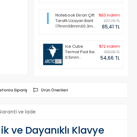
Notebook Ekran Çift
%63 indirim
Taraflı Uzayan Bant
227,76 TL
171mmX8mmX0.3mm
85,41 TL
(1 Set - 2 Adet)
Ice Cube
%72 indirim
Termal Pad 6w
198,38 TL
0.5mm
54,66 TL
50x50mm
efonla Sipariş
Ürün Önerileri
Garanti ve İade
k ve Dayanıklı Klavye