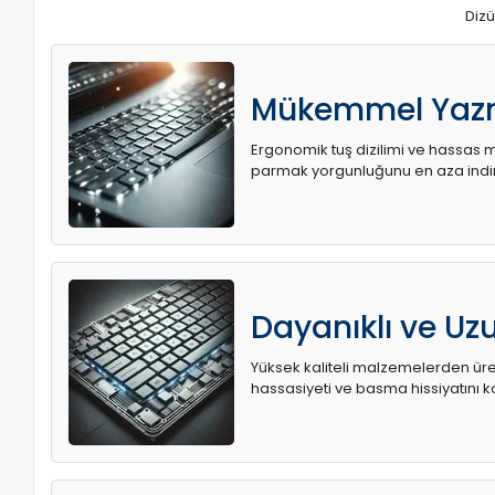
Dizü
Mükemmel Yaz
Ergonomik tuş dizilimi ve hassas me
parmak yorgunluğunu en aza indir
Dayanıklı ve U
Yüksek kaliteli malzemelerden üret
hassasiyeti ve basma hissiyatını k