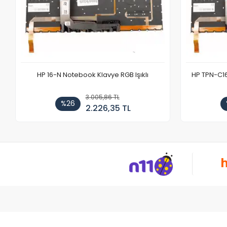
HP 16-N Notebook Klavye RGB Işıklı
HP TPN-C1
3.005,86 TL
%26
2.226,35 TL