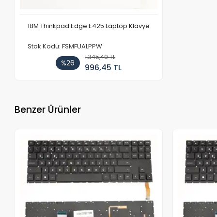
IBM Thinkpad Edge E425 Laptop Klavye
Stok Kodu: FSMFUALPPW
1.345,49 TL
%26
996,45 TL
Benzer Ürünler