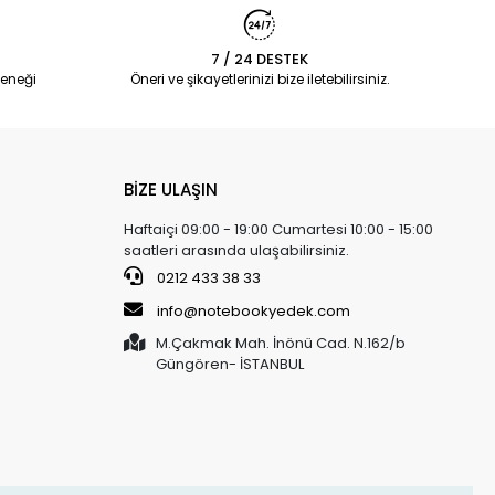
7 / 24 DESTEK
eneği
Öneri ve şikayetlerinizi bize iletebilirsiniz.
BİZE ULAŞIN
Haftaiçi 09:00 - 19:00 Cumartesi 10:00 - 15:00
saatleri arasında ulaşabilirsiniz.
0212 433 38 33
info@notebookyedek.com
M.Çakmak Mah. İnönü Cad. N.162/b
Güngören- İSTANBUL