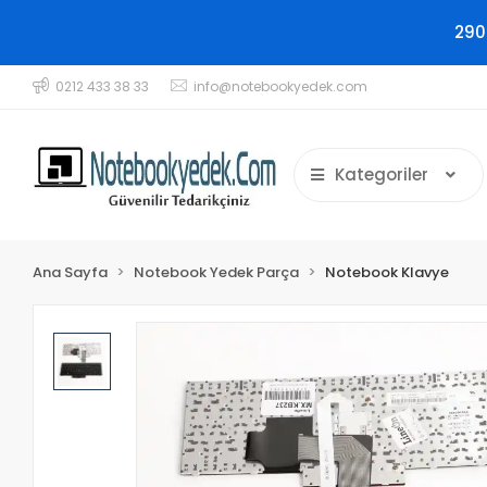
290
0212 433 38 33
info@notebookyedek.com
Kategoriler
Ana Sayfa
Notebook Yedek Parça
Notebook Klavye