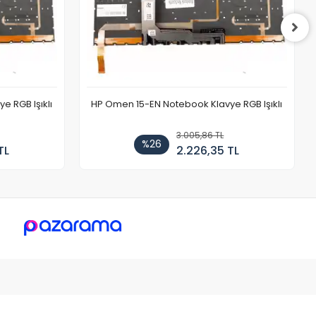
 RGB Işıklı
HP Omen 15-EN Notebook Klavye RGB Işıklı
3.005,86 TL
%26
TL
2.226,35 TL