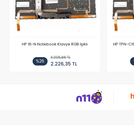
HP 16-N Notebook Klavye RGB Işıklı
HP TPN-C1
3.005,86 TL
%26
2.226,35 TL