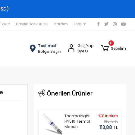
USD)
 Takip
Bayilik Başvurusu
Yardım
İletişim
0
Teslimat
Giriş Yap
Sepetim
Bölge Seçin
Üye Ol
e
Önerilen Ürünler
Thermalright
%31 indirim
HY510 Termal
165,13 TL
Macun
113,88 TL