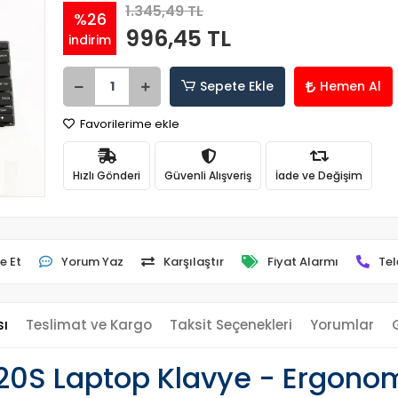
1.345,49 TL
%26
996,45 TL
indirim
Sepete Ekle
Hemen Al
Favorilerime ekle
Hızlı Gönderi
Güvenli Alışveriş
İade ve Değişim
e Et
Yorum Yaz
Karşılaştır
Fiyat Alarmı
Tel
sı
Teslimat ve Kargo
Taksit Seçenekleri
Yorumlar
0S Laptop Klavye - Ergonom