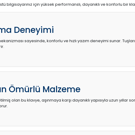
stü bilgisayarınız için yüksek performanslı, dayanıklı ve konforlu bir kl
ma Deneyimi
kanizması sayesinde, konforlu ve hızlı yazım deneyimi sunar. Tuşların d
ir.
zun Ömürlü Malzeme
ilmiş olan bu klavye, aşınmaya karşı dayanıklı yapısıyla uzun yıllar so
orur.