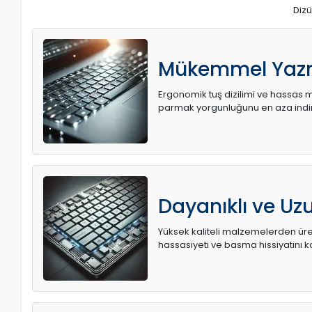
Dizü
Mükemmel Yaz
Ergonomik tuş dizilimi ve hassas me
parmak yorgunluğunu en aza indir
Dayanıklı ve U
Yüksek kaliteli malzemelerden üret
hassasiyeti ve basma hissiyatını k