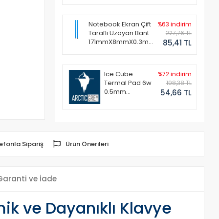
Notebook Ekran Çift
%63 indirim
Taraflı Uzayan Bant
227,76 TL
171mmX8mmX0.3mm
85,41 TL
(1 Set - 2 Adet)
Ice Cube
%72 indirim
Termal Pad 6w
198,38 TL
0.5mm
54,66 TL
50x50mm
efonla Sipariş
Ürün Önerileri
Garanti ve İade
ik ve Dayanıklı Klavye