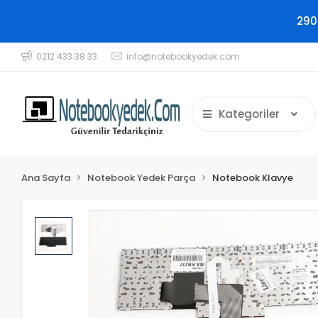
290
0212 433 38 33
info@notebookyedek.com
Kategoriler
Ana Sayfa
Notebook Yedek Parça
Notebook Klavye