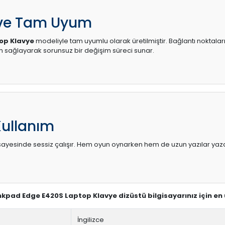
 ve Tam Uyum
op Klavye
modeliyle tam uyumlu olarak üretilmiştir. Bağlantı noktaları
sağlayarak sorunsuz bir değişim süreci sunar.
Kullanım
sı sayesinde sessiz çalışır. Hem oyun oynarken hem de uzun yazılar yaza
hinkpad Edge E420S Laptop Klavye dizüstü bilgisayarınız için en
İngilizce