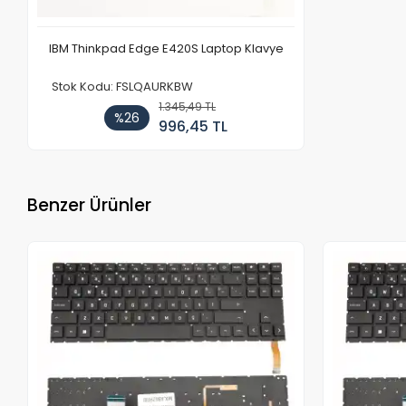
IBM Thinkpad Edge E420S Laptop Klavye
Stok Kodu: FSLQAURKBW
1.345,49 TL
%26
996,45 TL
Benzer Ürünler