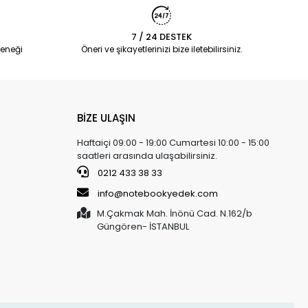
7 / 24 DESTEK
eneği
Öneri ve şikayetlerinizi bize iletebilirsiniz.
BİZE ULAŞIN
Haftaiçi 09:00 - 19:00 Cumartesi 10:00 - 15:00
saatleri arasında ulaşabilirsiniz.
0212 433 38 33
info@notebookyedek.com
M.Çakmak Mah. İnönü Cad. N.162/b
Güngören- İSTANBUL