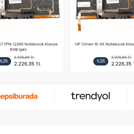
67 TPN-Q265 Notebook Klavye
HP Omen 15-EK Notebook Klavye
RGB Işıklı
3.005,86 TL
3.005,86 TL
%26
%26
2.226,35 TL
2.226,35 