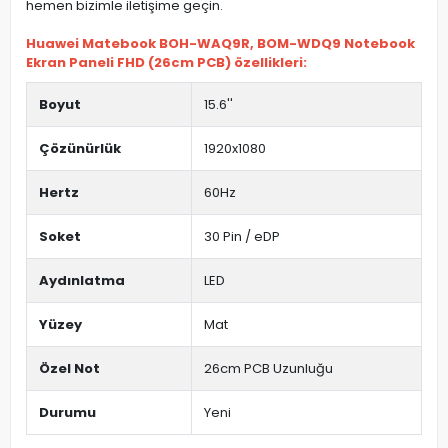
hemen bizimle iletişime geçin.
Huawei Matebook BOH-WAQ9R, BOM-WDQ9 Notebook
Ekran Paneli FHD (26cm PCB) özellikleri:
Boyut
15.6''
Çözünürlük
1920x1080
Hertz
60Hz
Soket
30 Pin / eDP
Aydınlatma
LED
Yüzey
Mat
Özel Not
26cm PCB Uzunluğu
Durumu
Yeni