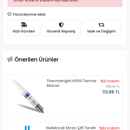
Ürün stokta bulunmamaktadır.
Favorilerime ekle
Hızlı Gönderi
Güvenli Alışveriş
İade ve Değişim
Önerilen Ürünler
Thermalright HY510 Termal
%31 indirim
Macun
165,13 TL
113,88 TL
Notebook Ekran Çift Taraflı
%63 indirim