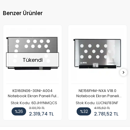
Benzer Ürünler
Tükendi
KD160N06-30NI-A004
NE156FHM-NXA V18.0
Notebook Ekran Paneli Full
Notebook Ekran Paneli
HD
144Hz
Stok Kodu: 6DJHYNMQCS
Stok Kodu: LUCNLF83NF
3.131,70 TL
4.115,62 TL
%26
%32
2.319,74 TL
2.781,52 TL