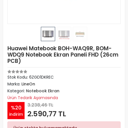
Huawei Matebook BOH-WAQ9R, BOM-
WDQ9 Notebook Ekran Paneli FHD (26cm
PCB)
Stok Kodu: 6ZGD1DKREC
Marka:
LineOn
Kategori:
Notebook Ekran
Ürün Tedarik Aşamasında
3.238,46 TL
%20
2.590,77 TL
indirim