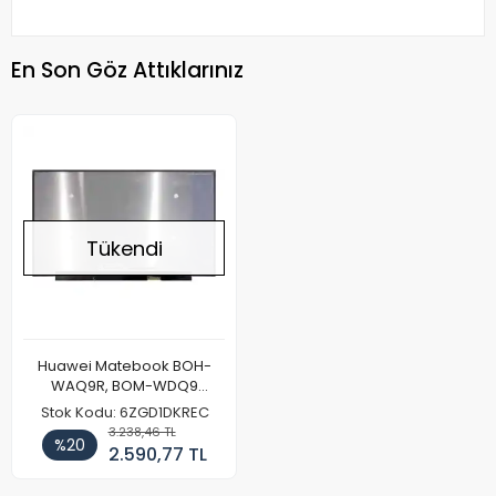
En Son Göz Attıklarınız
Tükendi
Huawei Matebook BOH-
WAQ9R, BOM-WDQ9
Notebook Ekran Paneli FHD
Stok Kodu: 6ZGD1DKREC
(26cm PCB)
3.238,46 TL
%20
2.590,77 TL