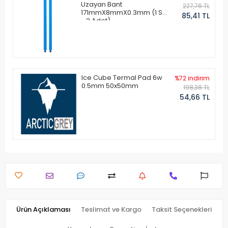
Uzayan Bant
227,76 TL
171mmX8mmX0.3mm (1 Set
85,41 TL
- 2 Adet)
Ice Cube Termal Pad 6w
%72 indirim
0.5mm 50x50mm
198,38 TL
54,66 TL
Ürün Açıklaması
Teslimat ve Kargo
Taksit Seçenekleri