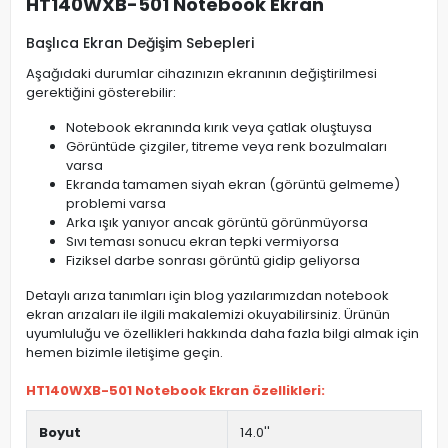
HT140WXB-501 Notebook Ekran
Başlıca Ekran Değişim Sebepleri
Aşağıdaki durumlar cihazınızın ekranının değiştirilmesi
gerektiğini gösterebilir:
Notebook ekranında kırık veya çatlak oluştuysa
Görüntüde çizgiler, titreme veya renk bozulmaları
varsa
Ekranda tamamen siyah ekran (görüntü gelmeme)
problemi varsa
Arka ışık yanıyor ancak görüntü görünmüyorsa
Sıvı teması sonucu ekran tepki vermiyorsa
Fiziksel darbe sonrası görüntü gidip geliyorsa
Detaylı arıza tanımları için blog yazılarımızdan notebook
ekran arızaları ile ilgili makalemizi okuyabilirsiniz. Ürünün
uyumluluğu ve özellikleri hakkında daha fazla bilgi almak için
hemen bizimle iletişime geçin.
HT140WXB-501 Notebook Ekran özellikleri:
Boyut
14.0''