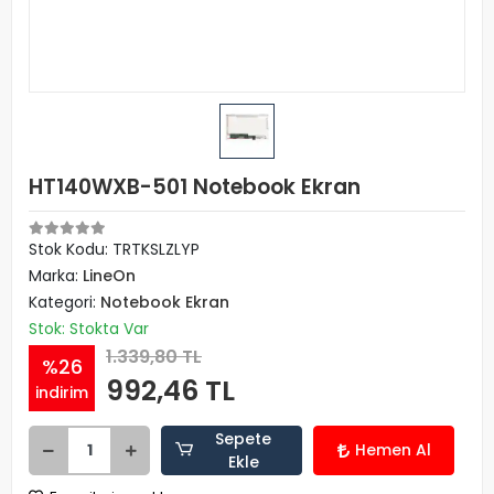
HT140WXB-501 Notebook Ekran
Stok Kodu: TRTKSLZLYP
Marka:
LineOn
Kategori:
Notebook Ekran
Stok: Stokta Var
1.339,80 TL
%26
992,46 TL
indirim
Sepete
Hemen Al
Ekle