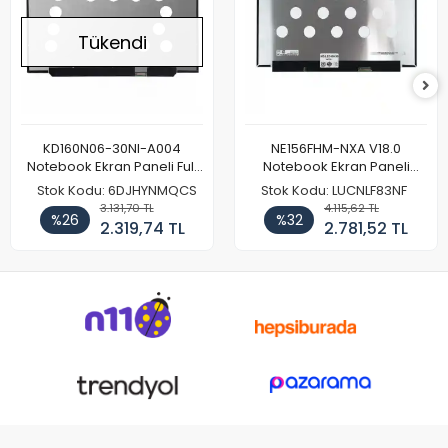
Tükendi
KD160N06-30NI-A004
NE156FHM-NXA V18.0
Notebook Ekran Paneli Full
Notebook Ekran Paneli
HD
144Hz
Stok Kodu: 6DJHYNMQCS
Stok Kodu: LUCNLF83NF
3.131,70 TL
4.115,62 TL
%26
%32
2.319,74 TL
2.781,52 TL