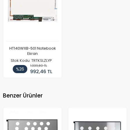
HT140WXB-501 Notebook
Ekran
Stok Kodu: TRTKSLZLYP
1.339,80 TL
%26
992,46 TL
Benzer Ürünler