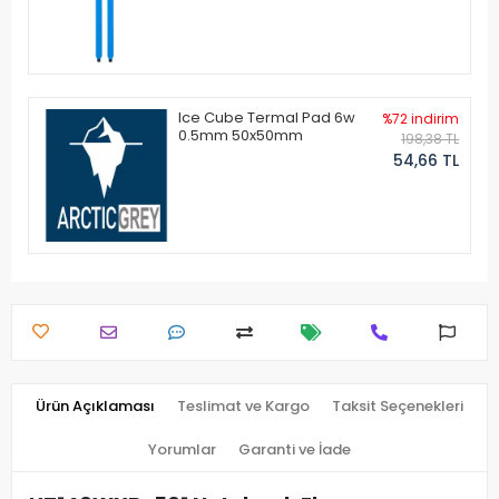
Ice Cube Termal Pad 6w
%72 indirim
0.5mm 50x50mm
198,38 TL
54,66 TL
Ürün Açıklaması
Teslimat ve Kargo
Taksit Seçenekleri
Yorumlar
Garanti ve İade