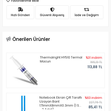
Favorilerime ekle
Hızlı Gönderi
Güvenli Alışveriş
İade ve Değişim
Önerilen Ürünler
Thermalright HY510 Termal
%31 indirim
Macun
165,13 TL
113,88 TL
Notebook Ekran Çift Taraflı
%63 indirim
Uzayan Bant
227,76 TL
171mmX8mmX0.3mm (1 Set
85,41 TL
- 2 Adet)