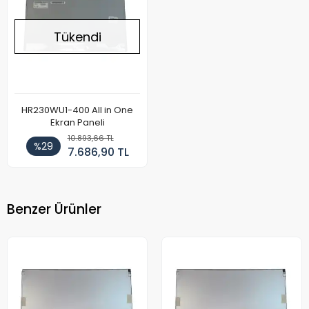
Tükendi
HR230WU1-400 All in One
Ekran Paneli
10.893,66 TL
%29
7.686,90 TL
Benzer Ürünler