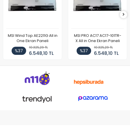
MSI Wind Top AE2211G All in
MSI PRO AC17 AC17-101TR-
One Ekran Paneli
X All in One Ekran Paneli
10.325,29 TL
10.325,29 TL
%37
%37
6.548,10 TL
6.548,10 TL