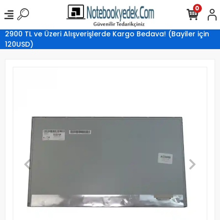
0
2900 TL ve Üzeri Alışverişlerde Kargo Bedava! (Bayiler için
120USD)