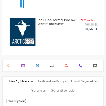
Ice Cube Termal Pad 6w
%72 indirim
0.5mm 50x50mm
198,38 TL
54,66 TL
Ürün Açıklaması
Teslimat ve Kargo
Taksit Seçenekleri
Yorumlar
Garanti ve İade
[description]