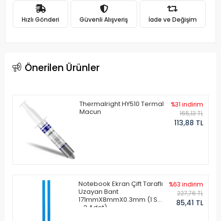
Hızlı Gönderi
Güvenli Alışveriş
İade ve Değişim
Önerilen Ürünler
Thermalright HY510 Termal
%31 indirim
Macun
165,13 TL
113,88 TL
Notebook Ekran Çift Taraflı
%63 indirim
Uzayan Bant
227,76 TL
171mmX8mmX0.3mm (1 Set
85,41 TL
- 2 Adet)