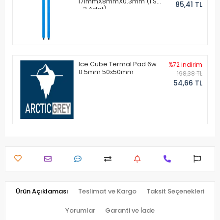
171mmX8mmX0.3mm (1 Set
85,41 TL
- 2 Adet)
Ice Cube Termal Pad 6w
%72 indirim
0.5mm 50x50mm
198,38 TL
54,66 TL
Ürün Açıklaması
Teslimat ve Kargo
Taksit Seçenekleri
Yorumlar
Garanti ve İade