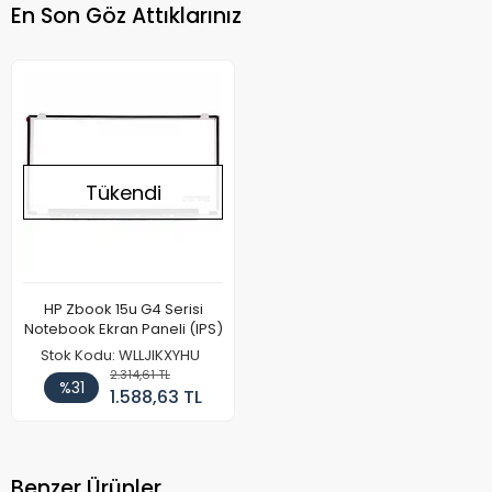
En Son Göz Attıklarınız
Tükendi
HP Zbook 15u G4 Serisi
Notebook Ekran Paneli (IPS)
Stok Kodu: WLLJIKXYHU
2.314,61 TL
%31
1.588,63 TL
Benzer Ürünler