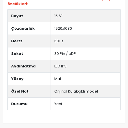
özellikleri:
Boyut
15.6''
Çözünürlük
1920x1080
Hertz
60Hz
Soket
30 Pin / eDP
Aydınlatma
LED IPS
Yüzey
Mat
Özel Not
Orijinal Kulakçıklı model
Durumu
Yeni