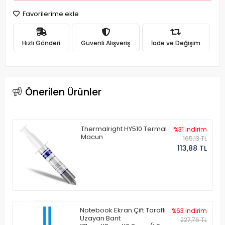
Favorilerime ekle
Hızlı Gönderi
Güvenli Alışveriş
İade ve Değişim
Önerilen Ürünler
Thermalright HY510 Termal
%31 indirim
Macun
165,13 TL
113,88 TL
Notebook Ekran Çift Taraflı
%63 indirim
Uzayan Bant
227,76 TL