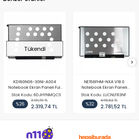
Tükendi
KD160N06-30NI-A004
NE156FHM-NXA V18.0
Notebook Ekran Paneli Full
Notebook Ekran Paneli
HD
144Hz
Stok Kodu: 6DJHYNMQCS
Stok Kodu: LUCNLF83NF
3.131,70 TL
4.115,62 TL
%26
%32
2.319,74 TL
2.781,52 TL