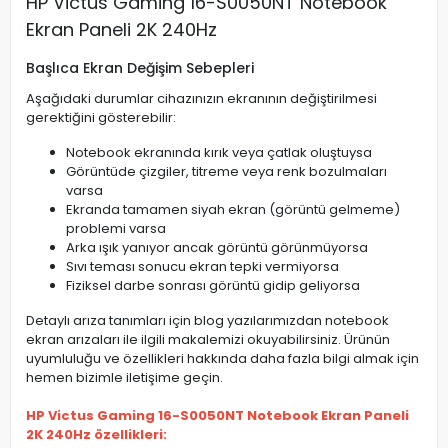
HP Victus Gaming 16-S0050NT Notebook
Ekran Paneli 2K 240Hz
Başlıca Ekran Değişim Sebepleri
Aşağıdaki durumlar cihazınızın ekranının değiştirilmesi
gerektiğini gösterebilir:
Notebook ekranında kırık veya çatlak oluştuysa
Görüntüde çizgiler, titreme veya renk bozulmaları
varsa
Ekranda tamamen siyah ekran (görüntü gelmeme)
problemi varsa
Arka ışık yanıyor ancak görüntü görünmüyorsa
Sıvı teması sonucu ekran tepki vermiyorsa
Fiziksel darbe sonrası görüntü gidip geliyorsa
Detaylı arıza tanımları için blog yazılarımızdan notebook
ekran arızaları ile ilgili makalemizi okuyabilirsiniz. Ürünün
uyumluluğu ve özellikleri hakkında daha fazla bilgi almak için
hemen bizimle iletişime geçin.
HP Victus Gaming 16-S0050NT Notebook Ekran Paneli
2K 240Hz özellikleri: