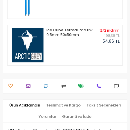
Ice Cube Termal Pad 6w
%72 indirim
0.5mm 50x50mm
198,38 TL
54,66 TL
Ürün Açıklaması
Teslimat ve Kargo
Taksit Seçenekleri
Yorumlar
Garanti ve İade