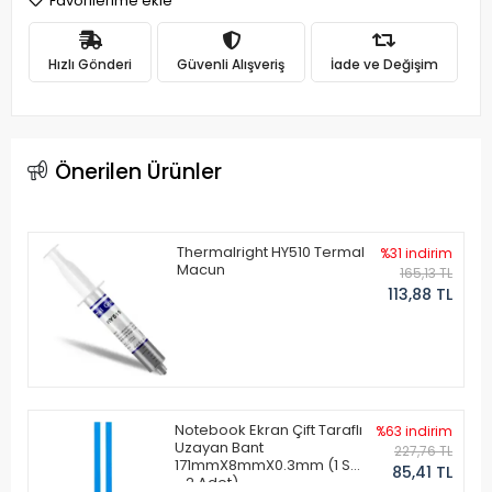
Favorilerime ekle
Hızlı Gönderi
Güvenli Alışveriş
İade ve Değişim
Önerilen Ürünler
Thermalright HY510 Termal
%31 indirim
Macun
165,13 TL
113,88 TL
Notebook Ekran Çift Taraflı
%63 indirim
Uzayan Bant
227,76 TL
171mmX8mmX0.3mm (1 Set
85,41 TL
- 2 Adet)