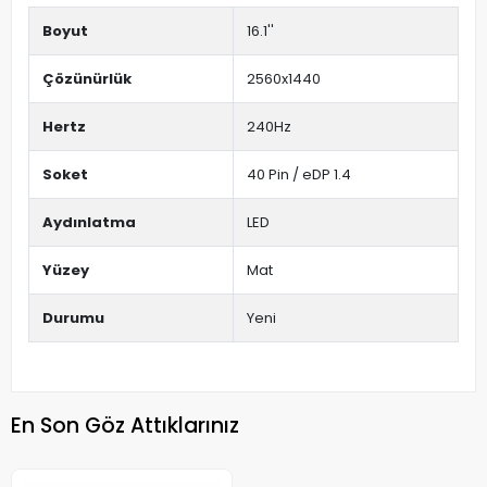
Boyut
16.1''
Çözünürlük
2560x1440
Hertz
240Hz
Soket
40 Pin / eDP 1.4
Aydınlatma
LED
Yüzey
Mat
Durumu
Yeni
En Son Göz Attıklarınız