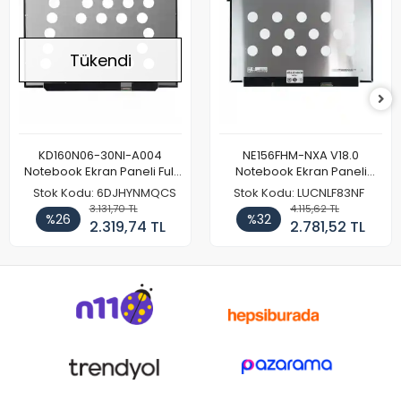
Tükendi
KD160N06-30NI-A004
NE156FHM-NXA V18.0
Notebook Ekran Paneli Full
Notebook Ekran Paneli
HD
144Hz
Stok Kodu: 6DJHYNMQCS
Stok Kodu: LUCNLF83NF
3.131,70 TL
4.115,62 TL
%26
%32
2.319,74 TL
2.781,52 TL