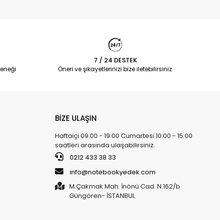
7 / 24 DESTEK
eneği
Öneri ve şikayetlerinizi bize iletebilirsiniz.
BİZE ULAŞIN
Haftaiçi 09:00 - 19:00 Cumartesi 10:00 - 15:00
saatleri arasında ulaşabilirsiniz.
0212 433 38 33
info@notebookyedek.com
M.Çakmak Mah. İnönü Cad. N.162/b
Güngören- İSTANBUL