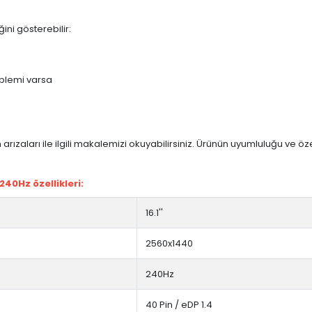
ini gösterebilir:
blemi varsa
arızaları ile ilgili makalemizi okuyabilirsiniz. Ürünün uyumluluğu ve ö
40Hz özellikleri:
16.1''
2560x1440
240Hz
40 Pin / eDP 1.4