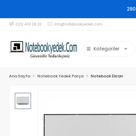
290
0212 433 38 33
info@notebookyedek.com
Kategoriler
Ana Sayfa
Notebook Yedek Parça
Notebook Ekran