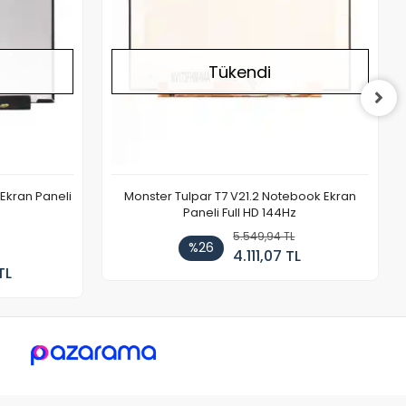
Tükendi
Ekran Paneli
Monster Tulpar T7 V21.2 Notebook Ekran
Paneli Full HD 144Hz
5.549,94 TL
%26
4.111,07 TL
TL