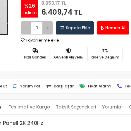
8.653,17 TL
%26
6.409,74 TL
indirim
Sepete Ekle
Hemen Al
Favorilerime ekle
Hızlı Gönderi
Güvenli Alışveriş
İade ve Değişim
e Et
Yorum Yaz
Karşılaştır
Fiyat Alarmı
Tel
sı
Teslimat ve Kargo
Taksit Seçenekleri
Yorumlar
 Paneli 2K 240Hz