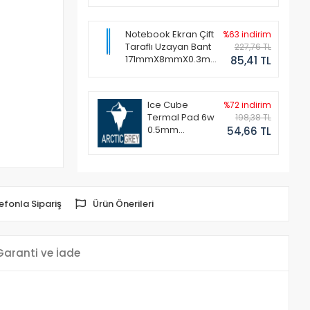
Notebook Ekran Çift
%63 indirim
Taraflı Uzayan Bant
227,76 TL
171mmX8mmX0.3mm
85,41 TL
(1 Set - 2 Adet)
Ice Cube
%72 indirim
Termal Pad 6w
198,38 TL
0.5mm
54,66 TL
50x50mm
efonla Sipariş
Ürün Önerileri
Garanti ve İade