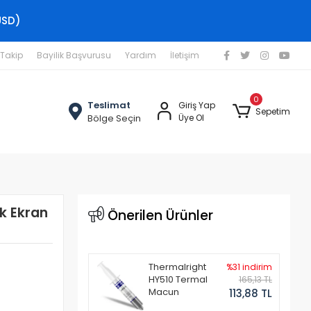
USD)
 Takip
Bayilik Başvurusu
Yardım
İletişim
0
Teslimat
Giriş Yap
Sepetim
Bölge Seçin
Üye Ol
k Ekran
Önerilen Ürünler
Thermalright
%31 indirim
HY510 Termal
165,13 TL
Macun
113,88 TL