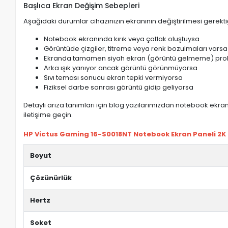
Başlıca Ekran Değişim Sebepleri
Aşağıdaki durumlar cihazınızın ekranının değiştirilmesi gerektiğ
Notebook ekranında kırık veya çatlak oluştuysa
Görüntüde çizgiler, titreme veya renk bozulmaları varsa
Ekranda tamamen siyah ekran (görüntü gelmeme) pro
Arka ışık yanıyor ancak görüntü görünmüyorsa
Sıvı teması sonucu ekran tepki vermiyorsa
Fiziksel darbe sonrası görüntü gidip geliyorsa
Detaylı arıza tanımları için blog yazılarımızdan notebook ekran 
iletişime geçin.
HP Victus Gaming 16-S0018NT Notebook Ekran Paneli 2K 2
Boyut
Çözünürlük
Hertz
Soket