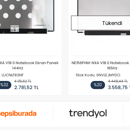
Tükendi
A V18.0 Notebook Ekran Paneli
NE156FHM-NXA V18.0 Notebook 
144Hz
165Hz
: LUCNLF83NF
Stok Kodu: 0NVLEJMYDO
4.115,62 TL
4.448,44 TL
%32
%20
2.781,52 TL
3.558,75 