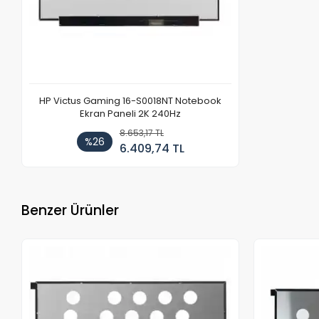
HP Victus Gaming 16-S0018NT Notebook
Ekran Paneli 2K 240Hz
8.653,17 TL
%26
6.409,74 TL
Benzer Ürünler
Stokta Yok