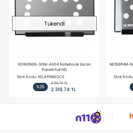
Tükendi
KD160N06-30NI-A004 Notebook Ekran
NE156FHM-NX
Paneli Full HD
Stok Kodu: 6DJHYNMQCS
Stok Kodu
3.131,70 TL
%26
2.319,74 TL