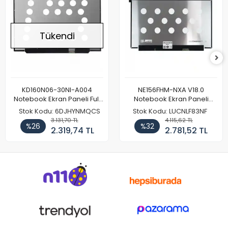
Tükendi
KD160N06-30NI-A004
NE156FHM-NXA V18.0
Notebook Ekran Paneli Full
Notebook Ekran Paneli
HD
144Hz
Stok Kodu: 6DJHYNMQCS
Stok Kodu: LUCNLF83NF
3.131,70 TL
4.115,62 TL
%26
%32
2.319,74 TL
2.781,52 TL