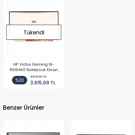
Tükendi
HP Victus Gaming 16-
R1064NT Notebook Ekran
Paneli Full HD 144Hz
4.519,61 TL
%20
3.615,69 TL
Benzer Ürünler