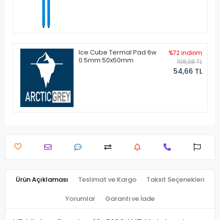
Ice Cube Termal Pad 6w
%72 indirim
0.5mm 50x50mm
198,38 TL
54,66 TL
Ürün Açıklaması
Teslimat ve Kargo
Taksit Seçenekleri
Yorumlar
Garanti ve İade