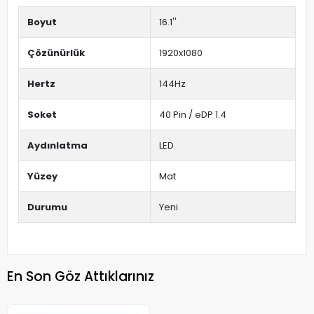
Boyut
16.1''
Çözünürlük
1920x1080
Hertz
144Hz
Soket
40 Pin / eDP 1.4
Aydınlatma
LED
Yüzey
Mat
Durumu
Yeni
En Son Göz Attıklarınız