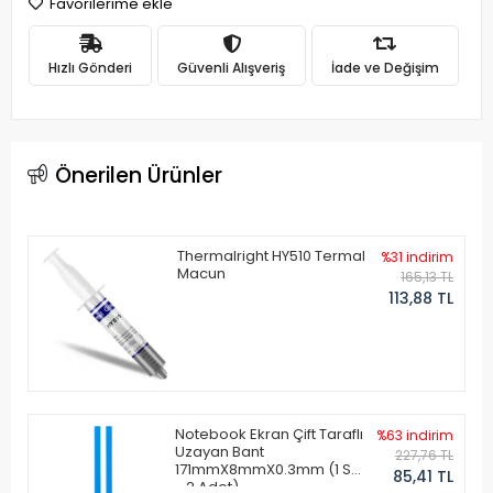
Favorilerime ekle
Hızlı Gönderi
Güvenli Alışveriş
İade ve Değişim
Önerilen Ürünler
Thermalright HY510 Termal
%31 indirim
Macun
165,13 TL
113,88 TL
Notebook Ekran Çift Taraflı
%63 indirim
Uzayan Bant
227,76 TL
171mmX8mmX0.3mm (1 Set
85,41 TL
- 2 Adet)