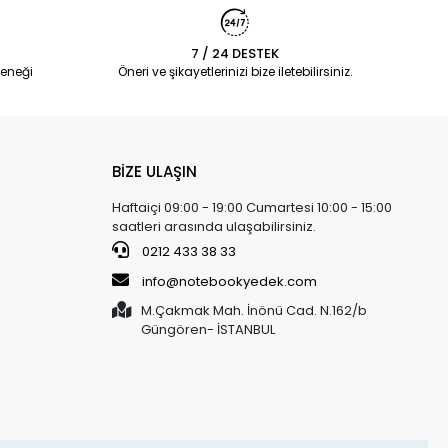
7 / 24 DESTEK
eneği
Öneri ve şikayetlerinizi bize iletebilirsiniz.
BİZE ULAŞIN
Haftaiçi 09:00 - 19:00 Cumartesi 10:00 - 15:00
saatleri arasında ulaşabilirsiniz.
0212 433 38 33
info@notebookyedek.com
M.Çakmak Mah. İnönü Cad. N.162/b
Güngören- İSTANBUL