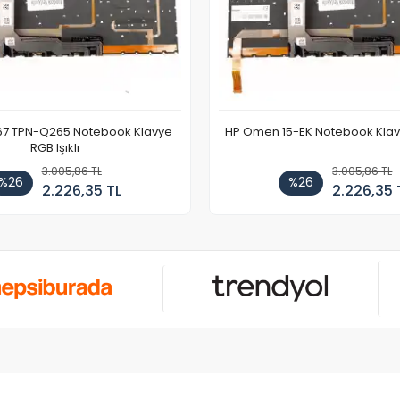
67 TPN-Q265 Notebook Klavye
HP Omen 15-EK Notebook Klavye
RGB Işıklı
3.005,86 TL
3.005,86 TL
%26
%26
2.226,35 TL
2.226,35 