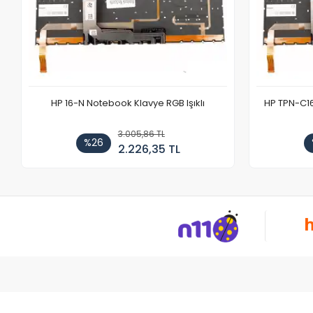
HP 16-N Notebook Klavye RGB Işıklı
HP TPN-C1
3.005,86 TL
%26
2.226,35 TL