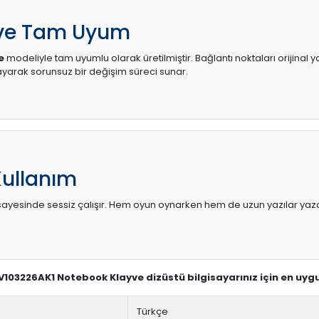
 ve Tam Uyum
e
modeliyle tam uyumlu olarak üretilmiştir. Bağlantı noktaları orijinal 
arak sorunsuz bir değişim süreci sunar.
Kullanım
sı sayesinde sessiz çalışır. Hem oyun oynarken hem de uzun yazılar yaza
P V103226AK1 Notebook Klayve dizüstü bilgisayarınız için en uyg
Türkçe