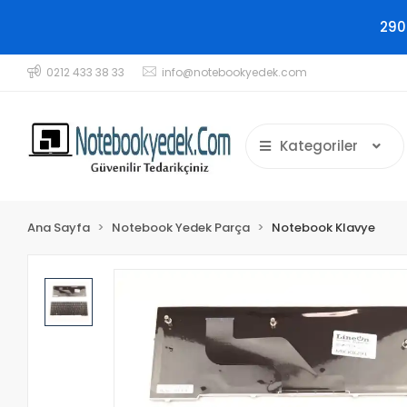
290
0212 433 38 33
info@notebookyedek.com
Kategoriler
Ana Sayfa
Notebook Yedek Parça
Notebook Klavye