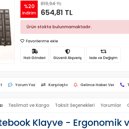
819,94 TL
%20
654,81 TL
indirim
Ürün stokta bulunmamaktadır.
Favorilerime ekle
Hızlı Gönderi
Güvenli Alışveriş
İade ve Değişim
Et
Yorum Yaz
Karşılaştır
Gelince Haber Ver
sı
Teslimat ve Kargo
Taksit Seçenekleri
Yorumlar
ebook Klayve - Ergonomik v