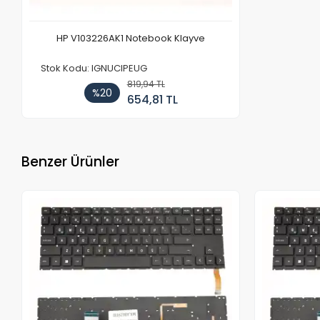
HP V103226AK1 Notebook Klayve
Stok Kodu: IGNUCIPEUG
819,94 TL
%20
654,81 TL
Benzer Ürünler