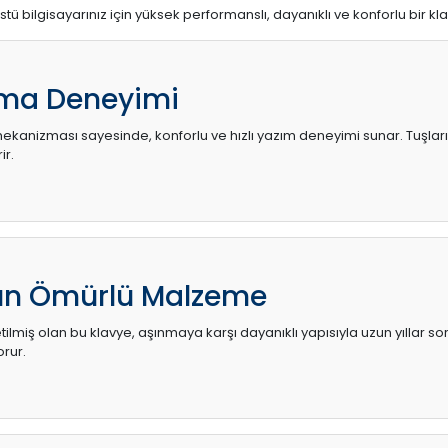
stü bilgisayarınız için yüksek performanslı, dayanıklı ve konforlu bir kl
ma Deneyimi
kanizması sayesinde, konforlu ve hızlı yazım deneyimi sunar. Tuşların d
ir.
zun Ömürlü Malzeme
ilmiş olan bu klavye, aşınmaya karşı dayanıklı yapısıyla uzun yıllar so
orur.