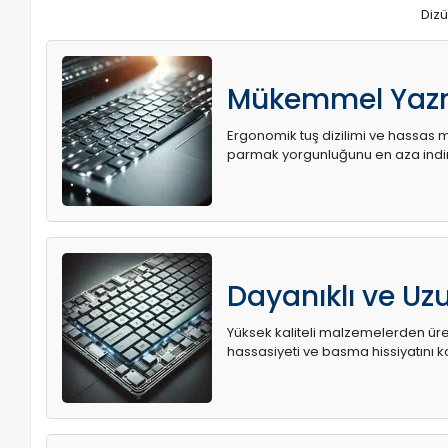
Dizü
Mükemmel Yaz
Ergonomik tuş dizilimi ve hassas me
parmak yorgunluğunu en aza indir
Dayanıklı ve U
Yüksek kaliteli malzemelerden üret
hassasiyeti ve basma hissiyatını k