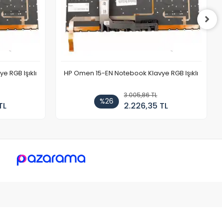
 RGB Işıklı
HP Omen 15-EN Notebook Klavye RGB Işıklı
3.005,86 TL
%26
TL
2.226,35 TL