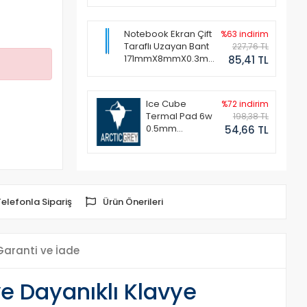
Notebook Ekran Çift
%63 indirim
Taraflı Uzayan Bant
227,76 TL
171mmX8mmX0.3mm
85,41 TL
(1 Set - 2 Adet)
Ice Cube
%72 indirim
Termal Pad 6w
198,38 TL
0.5mm
54,66 TL
50x50mm
Telefonla Sipariş
Ürün Önerileri
Garanti ve İade
e Dayanıklı Klavye