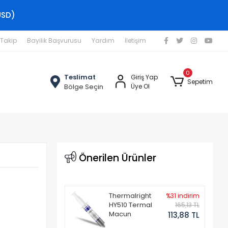
USD)
 Takip
Bayilik Başvurusu
Yardım
İletişim
0
Teslimat
Giriş Yap
Sepetim
Bölge Seçin
Üye Ol
Önerilen Ürünler
Thermalright
%31 indirim
HY510 Termal
165,13 TL
Macun
113,88 TL