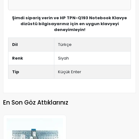
Şimdi sipariş verin ve HP TPN-Q193 Notebook Klavye
dizüstü bilgisayarınız için en uygun klavyeyi
deneyimleyin!
Dil
Türkçe
Renk
Siyah
Tip
Küçük Enter
En Son Göz Attıklarınız