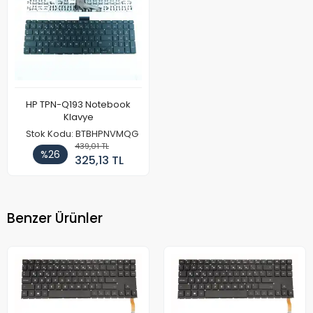
HP TPN-Q193 Notebook
Klavye
Stok Kodu: BTBHPNVMQG
439,01 TL
%26
325,13 TL
Benzer Ürünler