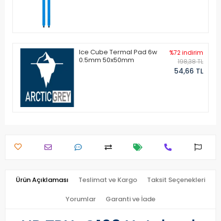
Ice Cube Termal Pad 6w
%72 indirim
0.5mm 50x50mm
198,38 TL
54,66 TL
Ürün Açıklaması
Teslimat ve Kargo
Taksit Seçenekleri
Yorumlar
Garanti ve İade