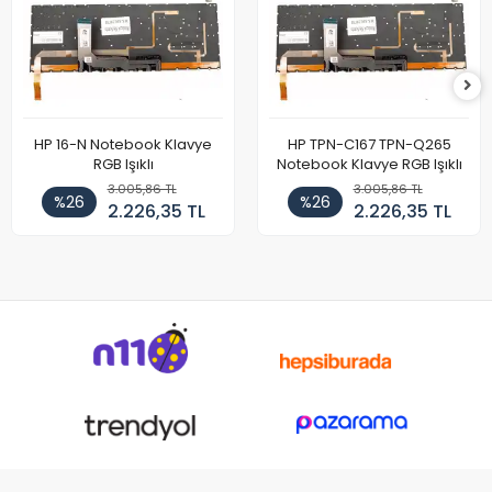
HP 16-N Notebook Klavye
HP TPN-C167 TPN-Q265
RGB Işıklı
Notebook Klavye RGB Işıklı
3.005,86 TL
3.005,86 TL
%26
%26
2.226,35 TL
2.226,35 TL