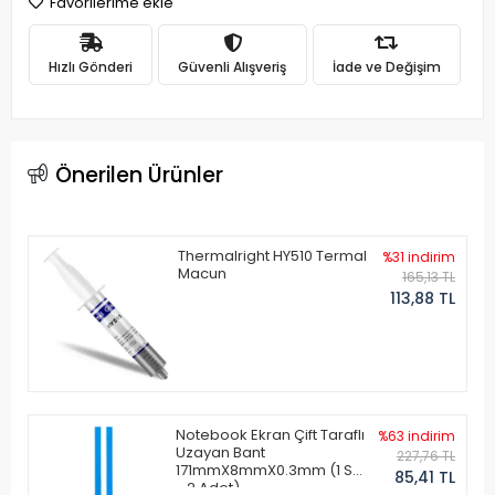
Favorilerime ekle
Hızlı Gönderi
Güvenli Alışveriş
İade ve Değişim
Önerilen Ürünler
Thermalright HY510 Termal
%31 indirim
Macun
165,13 TL
113,88 TL
Notebook Ekran Çift Taraflı
%63 indirim
Uzayan Bant
227,76 TL
171mmX8mmX0.3mm (1 Set
85,41 TL
- 2 Adet)