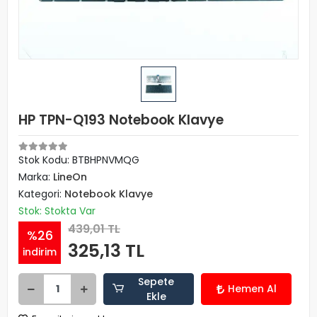
HP TPN-Q193 Notebook Klavye
Stok Kodu: BTBHPNVMQG
Marka:
LineOn
Kategori:
Notebook Klavye
Stok: Stokta Var
439,01 TL
%26
325,13 TL
indirim
Sepete
Hemen Al
Ekle