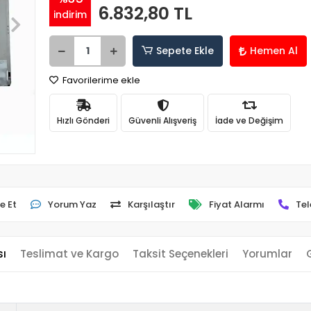
6.832,80 TL
indirim
Sepete Ekle
Hemen Al
Favorilerime ekle
Hızlı Gönderi
Güvenli Alışveriş
İade ve Değişim
e Et
Yorum Yaz
Karşılaştır
Fiyat Alarmı
Tel
sı
Teslimat ve Kargo
Taksit Seçenekleri
Yorumlar