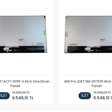
7 AC17-101TR-X All in One Ekran
MSI Pro 22ET 6M-007XTR All i
Paneli
Paneli
10.325,29 TL
10.325,29 TL
%37
%37
6.548,10 TL
6.548,10 