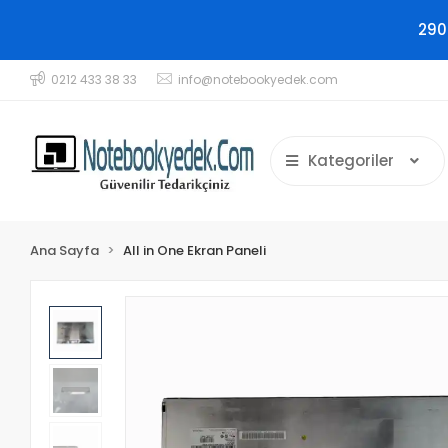
290
0212 433 38 33
info@notebookyedek.com
Kategoriler
Ana Sayfa
All in One Ekran Paneli