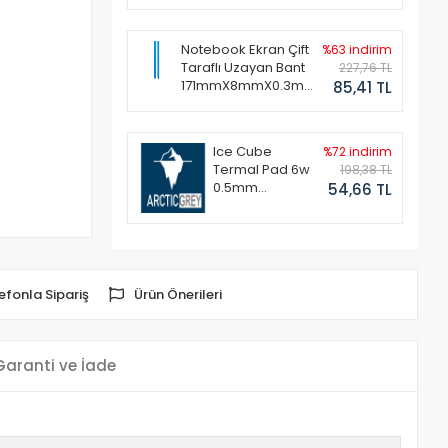
Notebook Ekran Çift
%63 indirim
Taraflı Uzayan Bant
227,76 TL
171mmX8mmX0.3mm
85,41 TL
(1 Set - 2 Adet)
Ice Cube
%72 indirim
Termal Pad 6w
198,38 TL
0.5mm
54,66 TL
50x50mm
efonla Sipariş
Ürün Önerileri
Garanti ve İade