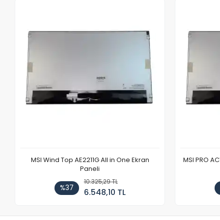
MSI Wind Top AE2211G All in One Ekran
MSI PRO AC1
Paneli
10.325,29 TL
%37
6.548,10 TL