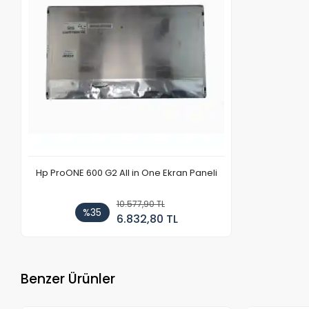
Hp ProONE 600 G2 All in One Ekran Paneli
10.577,90 TL
%35
6.832,80 TL
Benzer Ürünler