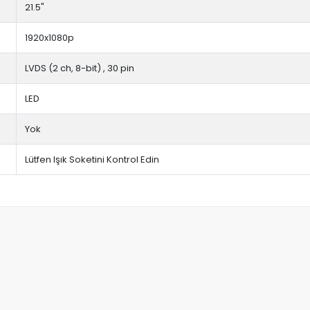
21.5"
1920x1080p
LVDS (2 ch, 8-bit) , 30 pin
LED
Yok
Lütfen Işık Soketini Kontrol Edin