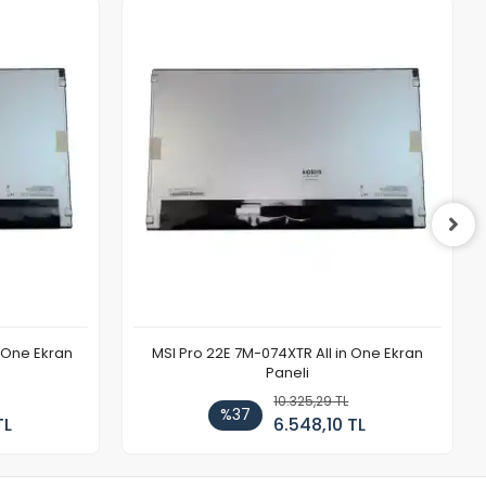
n One Ekran
MSI Pro 22E 7M-074XTR All in One Ekran
Paneli
10.325,29 TL
%37
TL
6.548,10 TL