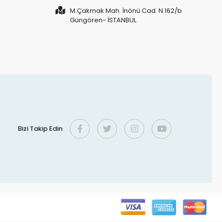
M.Çakmak Mah. İnönü Cad. N.162/b
Güngören- İSTANBUL
Bizi Takip Edin