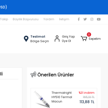
USD)
 Takip
Bayilik Başvurusu
Yardım
İletişim
0
Teslimat
Giriş Yap
Sepetim
Bölge Seçin
Üye Ol
li
Önerilen Ürünler
Thermalright
%31 indirim
HY510 Termal
165,13 TL
Macun
113,88 TL