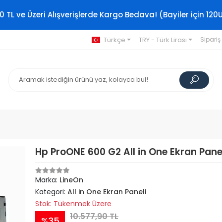
0 TL ve Üzeri Alışverişlerde Kargo Bedava! (Bayiler için 120
Türkçe
TRY - Türk Lirası
Sipariş
Hp ProONE 600 G2 All in One Ekran Pane
Marka:
LineOn
Kategori:
All in One Ekran Paneli
Stok: Tükenmek Üzere
10.577,90 TL
%35