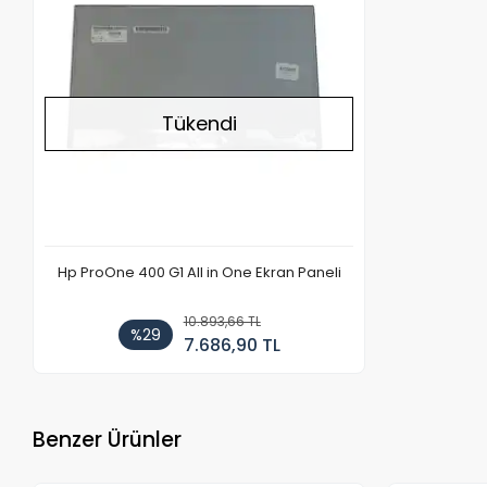
Tükendi
Hp ProOne 400 G1 All in One Ekran Paneli
10.893,66 TL
%29
7.686,90 TL
Benzer Ürünler