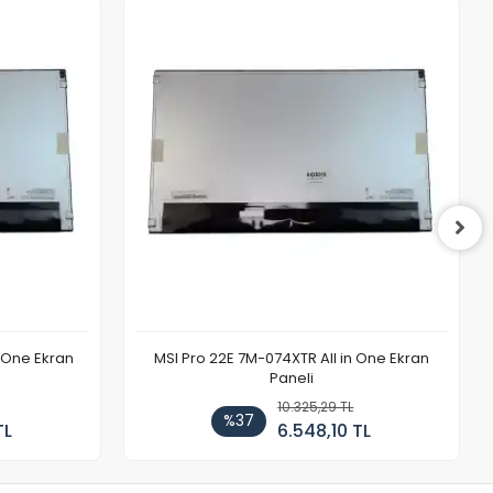
n One Ekran
MSI Pro 22E 7M-074XTR All in One Ekran
Paneli
10.325,29 TL
%37
TL
6.548,10 TL