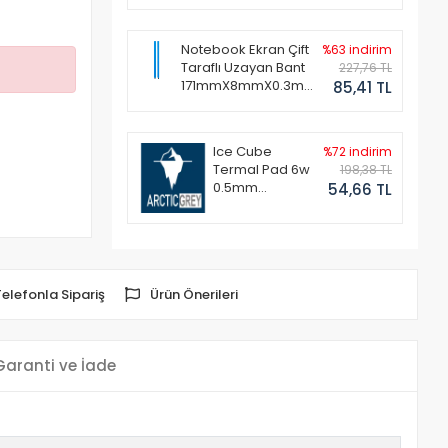
Notebook Ekran Çift
%63 indirim
Taraflı Uzayan Bant
227,76 TL
171mmX8mmX0.3mm
85,41 TL
(1 Set - 2 Adet)
Ice Cube
%72 indirim
Termal Pad 6w
198,38 TL
0.5mm
54,66 TL
50x50mm
Telefonla Sipariş
Ürün Önerileri
Garanti ve İade