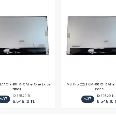
7 AC17-101TR-X All in One Ekran
MSI Pro 22ET 6M-007XTR All i
Paneli
Paneli
10.325,29 TL
10.325,29 TL
%37
%37
6.548,10 TL
6.548,10 