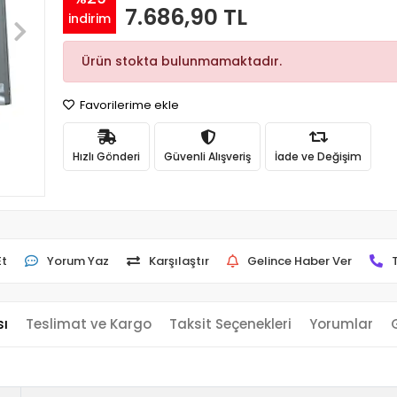
7.686,90 TL
indirim
Ürün stokta bulunmamaktadır.
Favorilerime ekle
Hızlı Gönderi
Güvenli Alışveriş
İade ve Değişim
Et
Yorum Yaz
Karşılaştır
Gelince Haber Ver
sı
Teslimat ve Kargo
Taksit Seçenekleri
Yorumlar