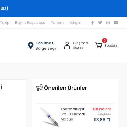
USD)
 Takip
Bayilik Başvurusu
Yardım
İletişim
0
Teslimat
Giriş Yap
Sepetim
Bölge Seçin
Üye Ol
i
Önerilen Ürünler
Thermalright
%31 indirim
HY510 Termal
165,13 TL
Macun
113,88 TL