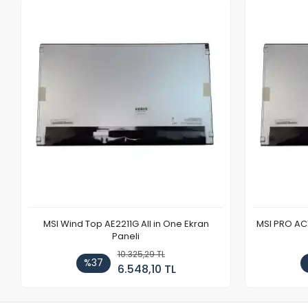
MSI Wind Top AE2211G All in One Ekran
MSI PRO AC1
Paneli
10.325,29 TL
%37
6.548,10 TL