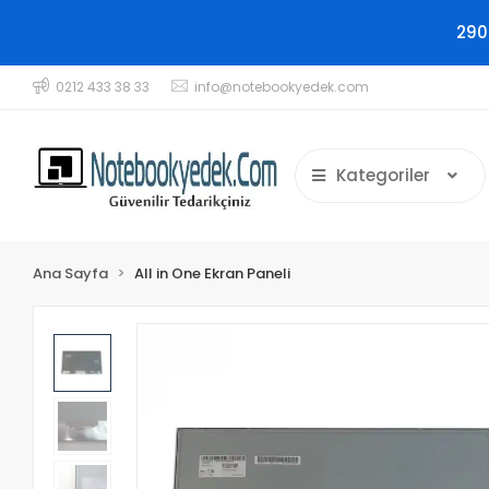
290
0212 433 38 33
info@notebookyedek.com
Kategoriler
Ana Sayfa
All in One Ekran Paneli