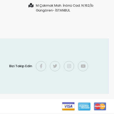
M.Çakmak Mah. İnönü Cad. N.162/b
Güngören- İSTANBUL
Bizi Takip Edin