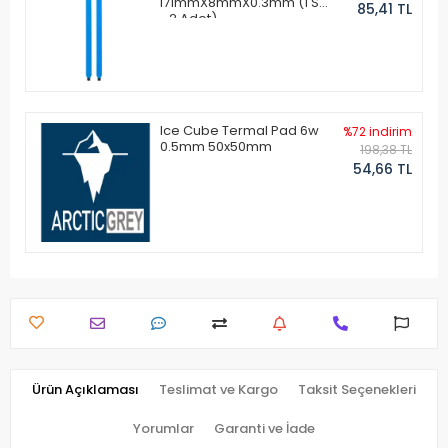
171mmX8mmX0.3mm (1 Set
85,41 TL
- 2 Adet)
Ice Cube Termal Pad 6w
%72 indirim
0.5mm 50x50mm
198,38 TL
54,66 TL
Ürün Açıklaması
Teslimat ve Kargo
Taksit Seçenekleri
Yorumlar
Garanti ve İade