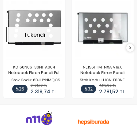
Tükendi
KD160N06-30NI-A004
NE156FHM-NXA V18.0
Notebook Ekran Paneli Full
Notebook Ekran Paneli
HD
144Hz
Stok Kodu: 6DJHYNMQCS
Stok Kodu: LUCNLF83NF
3.131,70 TL
4.115,62 TL
%26
%32
2.319,74 TL
2.781,52 TL