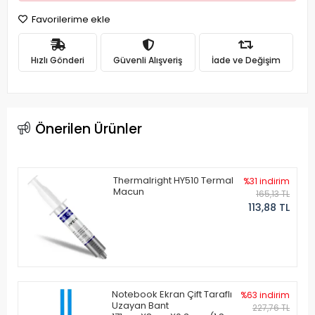
Favorilerime ekle
Hızlı Gönderi
Güvenli Alışveriş
İade ve Değişim
Önerilen Ürünler
Thermalright HY510 Termal
%31 indirim
Macun
165,13 TL
113,88 TL
Notebook Ekran Çift Taraflı
%63 indirim
Uzayan Bant
227,76 TL