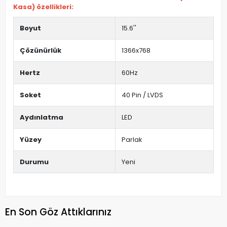
Kasa) özellikleri:
Boyut
15.6''
Çözünürlük
1366x768
Hertz
60Hz
Soket
40 Pin / LVDS
Aydınlatma
LED
Yüzey
Parlak
Durumu
Yeni
En Son Göz Attıklarınız