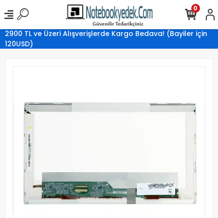
0
2900 TL ve Üzeri Alışverişlerde Kargo Bedava! (Bayiler için
120USD)