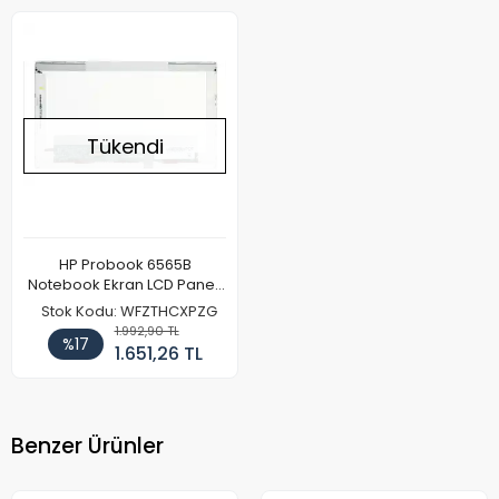
Tükendi
HP Probook 6565B
Notebook Ekran LCD Paneli
(Kalın Kasa)
Stok Kodu: WFZTHCXPZG
1.992,90 TL
%17
1.651,26 TL
Benzer Ürünler