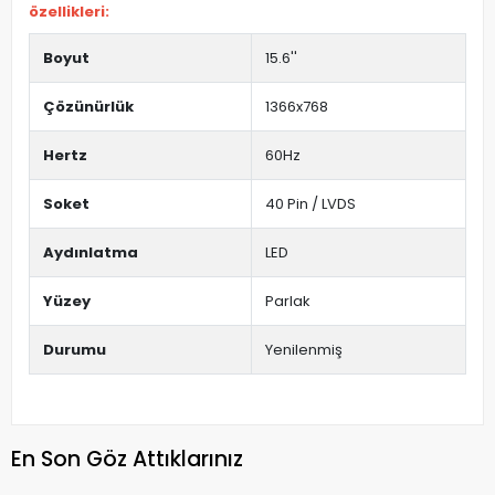
özellikleri:
Boyut
15.6''
Çözünürlük
1366x768
Hertz
60Hz
Soket
40 Pin / LVDS
Aydınlatma
LED
Yüzey
Parlak
Durumu
Yenilenmiş
En Son Göz Attıklarınız