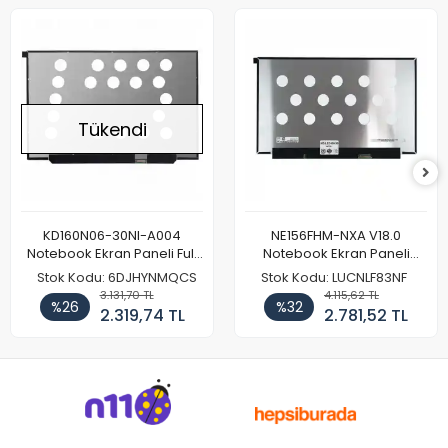
Tükendi
KD160N06-30NI-A004
NE156FHM-NXA V18.0
Notebook Ekran Paneli Full
Notebook Ekran Paneli
HD
144Hz
Stok Kodu: 6DJHYNMQCS
Stok Kodu: LUCNLF83NF
3.131,70 TL
4.115,62 TL
%26
%32
2.319,74 TL
2.781,52 TL