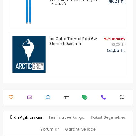
85,41 TL
- 2 Adet)
Ice Cube Termal Pad 6w
%72 indirim
0.5mm 50x50mm
198,38 TL
54,66 TL
Ürün Açıklaması
Teslimat ve Kargo
Taksit Seçenekleri
Yorumlar
Garanti ve İade