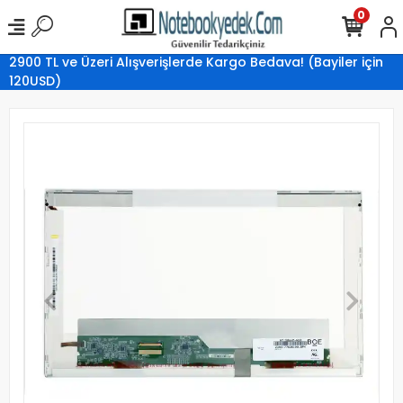
0
2900 TL ve Üzeri Alışverişlerde Kargo Bedava! (Bayiler için
120USD)