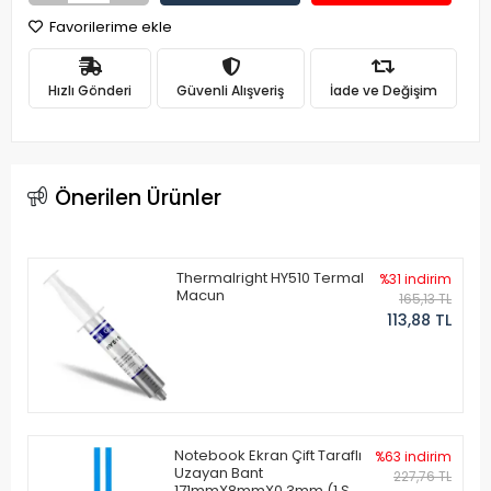
Favorilerime ekle
Hızlı Gönderi
Güvenli Alışveriş
İade ve Değişim
Önerilen Ürünler
Thermalright HY510 Termal
%31 indirim
Macun
165,13 TL
113,88 TL
Notebook Ekran Çift Taraflı
%63 indirim
Uzayan Bant
227,76 TL
171mmX8mmX0.3mm (1 Set