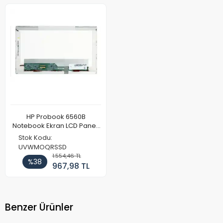
HP Probook 6560B
Notebook Ekran LCD Paneli
(Ref)
Stok Kodu:
UVWMOQRSSD
1.554,46 TL
%38
967,98 TL
Benzer Ürünler