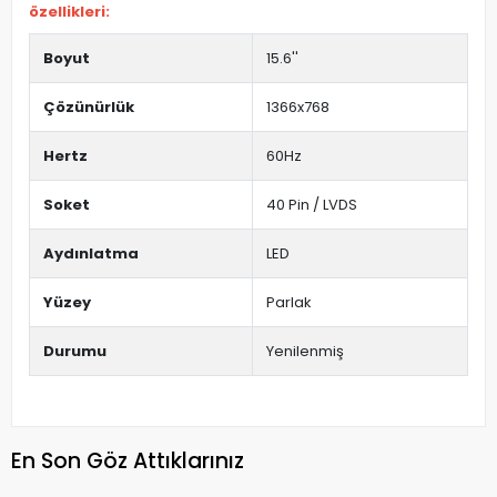
özellikleri:
Boyut
15.6''
Çözünürlük
1366x768
Hertz
60Hz
Soket
40 Pin / LVDS
Aydınlatma
LED
Yüzey
Parlak
Durumu
Yenilenmiş
En Son Göz Attıklarınız