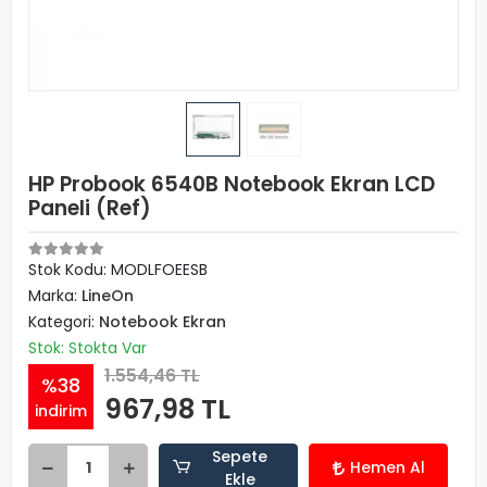
HP Probook 6540B Notebook Ekran LCD
Paneli (Ref)
Stok Kodu: MODLFOEESB
Marka:
LineOn
Kategori:
Notebook Ekran
Stok: Stokta Var
1.554,46 TL
%38
967,98 TL
indirim
Sepete
Hemen Al
Ekle