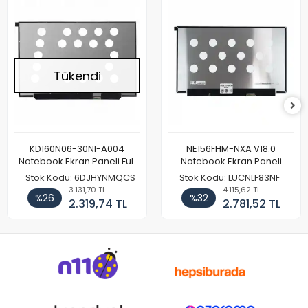
Tükendi
KD160N06-30NI-A004
NE156FHM-NXA V18.0
Notebook Ekran Paneli Full
Notebook Ekran Paneli
HD
144Hz
Stok Kodu: 6DJHYNMQCS
Stok Kodu: LUCNLF83NF
3.131,70 TL
4.115,62 TL
%26
%32
2.319,74 TL
2.781,52 TL