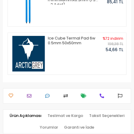
85,41 TL
- 2 Adet)
Ice Cube Termal Pad 6w
%72 indirim
0.5mm 50x50mm
198,38 TL
54,66 TL
Ürün Açıklaması
Teslimat ve Kargo
Taksit Seçenekleri
Yorumlar
Garanti ve İade