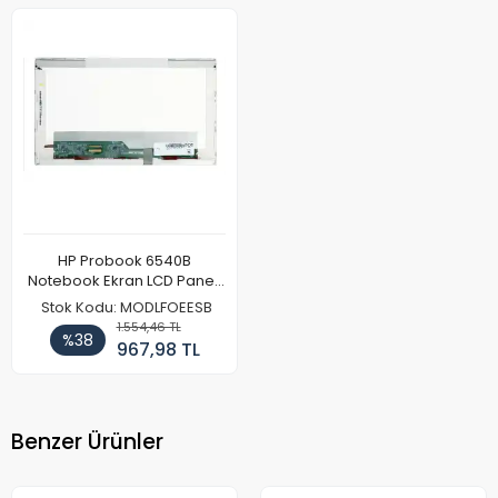
HP Probook 6540B
Notebook Ekran LCD Paneli
(Ref)
Stok Kodu: MODLFOEESB
1.554,46 TL
%38
967,98 TL
Benzer Ürünler