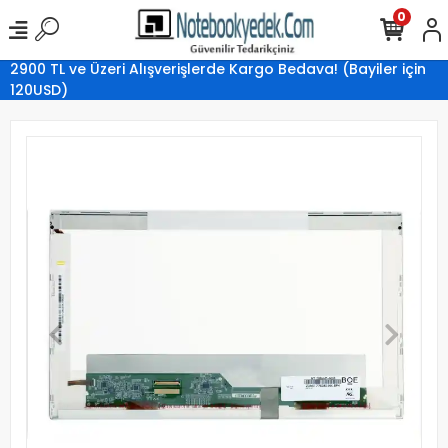
0
2900 TL ve Üzeri Alışverişlerde Kargo Bedava! (Bayiler için
120USD)