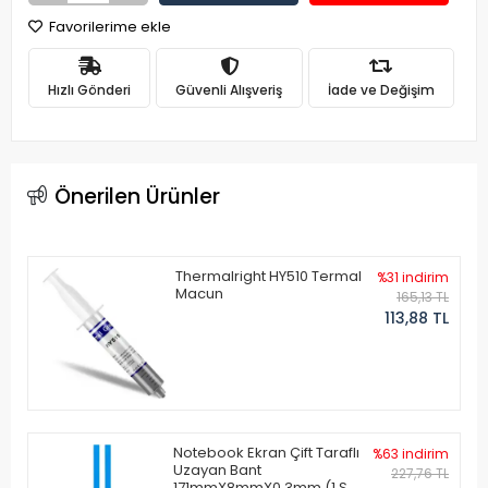
Favorilerime ekle
Hızlı Gönderi
Güvenli Alışveriş
İade ve Değişim
Önerilen Ürünler
Thermalright HY510 Termal
%31 indirim
Macun
165,13 TL
113,88 TL
Notebook Ekran Çift Taraflı
%63 indirim
Uzayan Bant
227,76 TL
171mmX8mmX0.3mm (1 Set