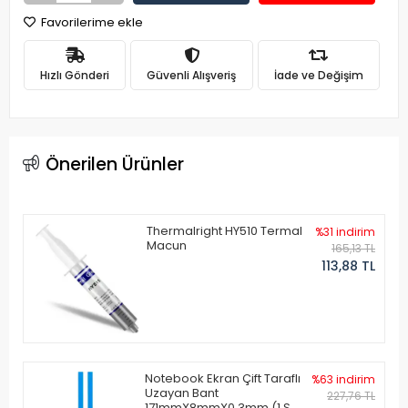
Favorilerime ekle
Hızlı Gönderi
Güvenli Alışveriş
İade ve Değişim
Önerilen Ürünler
Thermalright HY510 Termal
%31 indirim
Macun
165,13 TL
113,88 TL
Notebook Ekran Çift Taraflı
%63 indirim
Uzayan Bant
227,76 TL
171mmX8mmX0.3mm (1 Set