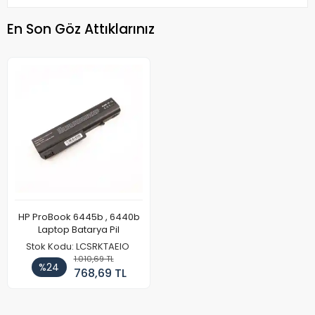
En Son Göz Attıklarınız
HP ProBook 6445b , 6440b
Laptop Batarya Pil
Stok Kodu: LCSRKTAEIO
1.010,69 TL
%24
768,69 TL