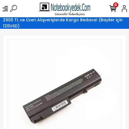
0
2900 TL ve Üzeri Alışverişlerde Kargo Bedava! (Bayiler için
120USD)