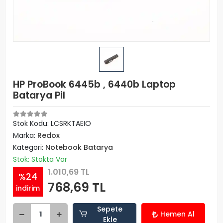
HP ProBook 6445b , 6440b Laptop
Batarya Pil
Stok Kodu: LCSRKTAEIO
Marka:
Redox
Kategori:
Notebook Batarya
Stok: Stokta Var
1.010,69 TL
%24
768,69 TL
indirim
Sepete
Hemen Al
Ekle