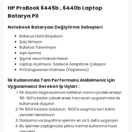
HP ProBook 6445b , 6440b Laptop
Batarya Pil
Notebook Bataryası Değiştirme Sebepleri
Batarya Hızla Boşalıyor
Şarj Almıyor
Batarya Tanınmıyor
Aşırı Isınma
Şişme veya Fiziksel Hasar
Laptop Açılmıyor, Sadece Adaptörle Çalışıyor
Pil Döngüsünün Dolması (Yaşlanma)
İlk Kullanımda Tam Performans Alabilmeniz için
Uygulamanız Gereken İp Uçları :
Pili dizüstü bilgisayarınıza taktıktan sonra içindeki enerjiyi
%5-%10'a kadar yüksek enerji harcayan uygulamalar ile
kullanarak düşürün.
Pili %100'e kadar doldurun , %100'e ulaşmaz ise 1.Adımı
yeniden tekrarlaryın .
Doldurma ve boşaltma işlemini en az 5 defa uygulayın.
Bu işlemleri yaptığınızda piliniz normal kullanıma hazır
demektir.