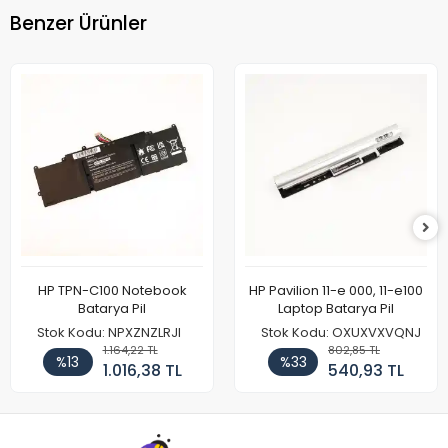
Benzer Ürünler
HP TPN-C100 Notebook
HP Pavilion 11-e 000, 11-e100
Batarya Pil
Laptop Batarya Pil
Stok Kodu: NPXZNZLRJI
Stok Kodu: OXUXVXVQNJ
1.164,22 TL
802,85 TL
%13
%33
1.016,38 TL
540,93 TL