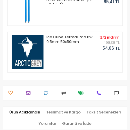
85,41 TL
- 2 Adet)
Ice Cube Termal Pad 6w
%72 indirim
0.5mm 50x50mm
198,38 TL
54,66 TL
Ürün Açıklaması
Teslimat ve Kargo
Taksit Seçenekleri
Yorumlar
Garanti ve İade