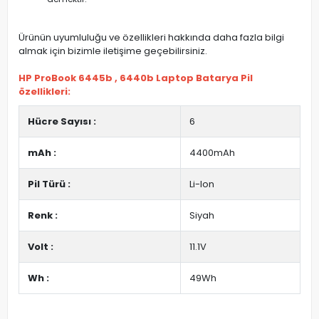
Ürünün uyumluluğu ve özellikleri hakkında daha fazla bilgi
almak için bizimle iletişime geçebilirsiniz.
HP ProBook 6445b , 6440b Laptop Batarya Pil
özellikleri:
Hücre Sayısı :
6
mAh :
4400mAh
Pil Türü :
Li-Ion
Renk :
Siyah
Volt :
11.1V
Wh :
49Wh