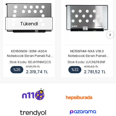
Tükendi
KD160N06-30NI-A004
NE156FHM-NXA V18.0
Notebook Ekran Paneli Full
Notebook Ekran Paneli
HD
144Hz
Stok Kodu: 6DJHYNMQCS
Stok Kodu: LUCNLF83NF
3.131,70 TL
4.115,62 TL
%26
%32
2.319,74 TL
2.781,52 TL