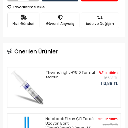
Favorilerime ekle
Hızlı Gönderi
Güvenli Alışveriş
İade ve Değişim
Önerilen Ürünler
Thermalright HY510 Termal
%31 indirim
Macun
165,13 TL
113,88 TL
Notebook Ekran Çift Taraflı
%63 indirim
Uzayan Bant
227,76 TL
171mmX8mmX0.3mm (1 Set