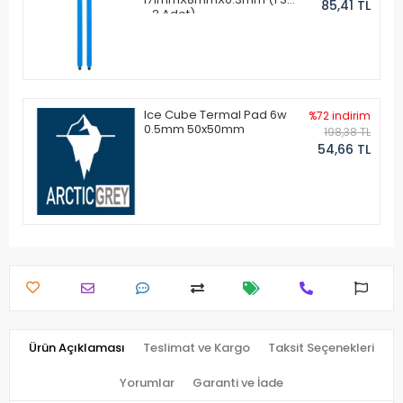
85,41 TL
- 2 Adet)
Ice Cube Termal Pad 6w
%72 indirim
0.5mm 50x50mm
198,38 TL
54,66 TL
Ürün Açıklaması
Teslimat ve Kargo
Taksit Seçenekleri
Yorumlar
Garanti ve İade