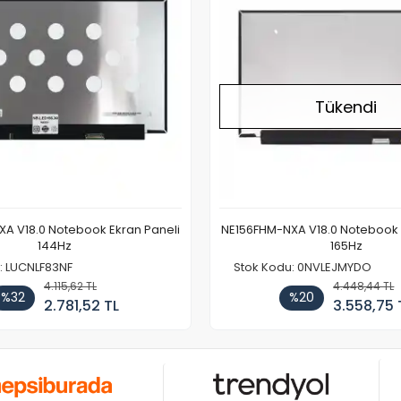
Tükendi
A V18.0 Notebook Ekran Paneli
NE156FHM-NXA V18.0 Notebook 
144Hz
165Hz
: LUCNLF83NF
Stok Kodu: 0NVLEJMYDO
4.115,62 TL
4.448,44 TL
%32
%20
2.781,52 TL
3.558,75 