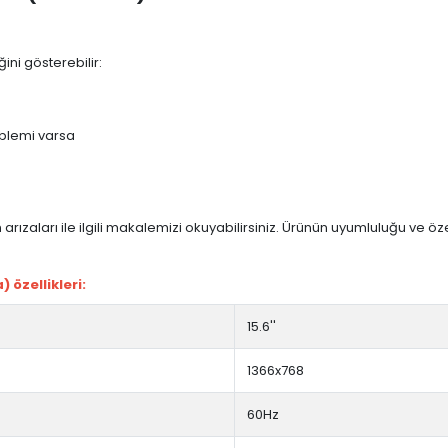
ini gösterebilir:
blemi varsa
arızaları ile ilgili makalemizi okuyabilirsiniz. Ürünün uyumluluğu ve ö
 özellikleri:
15.6''
1366x768
60Hz