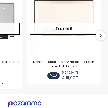
Tükendi
Ekran Paneli
Monster Tulpar T7 V21.2 Notebook Ekran
Paneli Full HD 144Hz
5.549,94 TL
%26
4.111,07 TL
TL