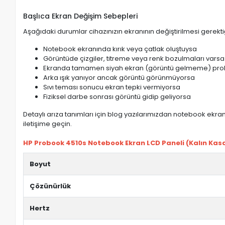
Başlıca Ekran Değişim Sebepleri
Aşağıdaki durumlar cihazınızın ekranının değiştirilmesi gerektiğ
Notebook ekranında kırık veya çatlak oluştuysa
Görüntüde çizgiler, titreme veya renk bozulmaları varsa
Ekranda tamamen siyah ekran (görüntü gelmeme) pro
Arka ışık yanıyor ancak görüntü görünmüyorsa
Sıvı teması sonucu ekran tepki vermiyorsa
Fiziksel darbe sonrası görüntü gidip geliyorsa
Detaylı arıza tanımları için blog yazılarımızdan notebook ekran 
iletişime geçin.
HP Probook 4510s Notebook Ekran LCD Paneli (Kalın Kasa)
Boyut
Çözünürlük
Hertz