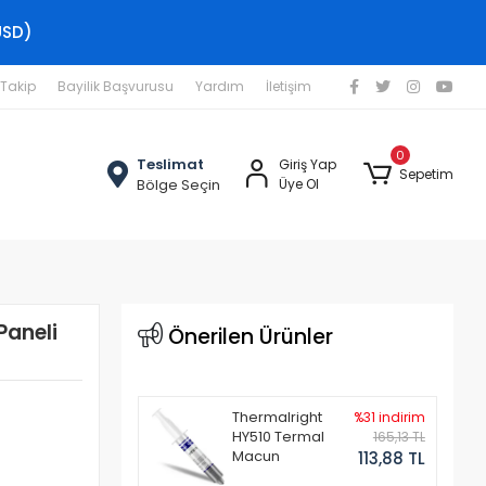
USD)
 Takip
Bayilik Başvurusu
Yardım
İletişim
0
Teslimat
Giriş Yap
Sepetim
Bölge Seçin
Üye Ol
Paneli
Önerilen Ürünler
Thermalright
%31 indirim
HY510 Termal
165,13 TL
Macun
113,88 TL