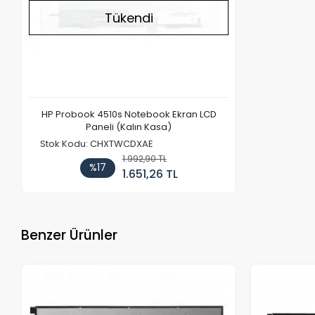
Tükendi
HP Probook 4510s Notebook Ekran LCD
Paneli (Kalın Kasa)
Stok Kodu: CHXTWCDXAE
1.992,90 TL
%17
1.651,26 TL
Benzer Ürünler
Stokta Yok