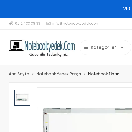
290
0212 433 38 33
info@notebookyedek.com
Kategoriler
Ana Sayfa
Notebook Yedek Parça
Notebook Ekran