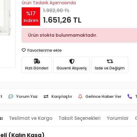
Ürün Tedarik Aşamasında
1.992,90 TL
%17
1.651,26 TL
indirim
Ürün stokta bulunmamaktadır.
Favorilerime ekle
Hızlı Gönderi
Güvenli Alışveriş
İade ve Değişim
Et
Yorum Yaz
Karşılaştır
Gelince Haber Ver
sı
Teslimat ve Kargo
Taksit Seçenekleri
Yorumlar
li (Kalın Kasa)