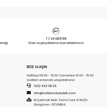
7 / 24 DESTEK
eneği
Öneri ve şikayetlerinizi bize iletebilirsiniz.
BİZE ULAŞIN
Haftaiçi 09:00 - 19:00 Cumartesi 10:00 - 15:00
saatleri arasında ulaşabilirsiniz.
0212 433 38 33
info@notebookyedek.com
M.Çakmak Mah. İnönü Cad. N.162/b
Güngören- İSTANBUL