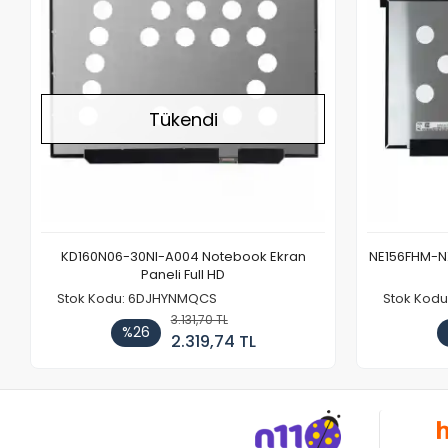
Tükendi
KD160N06-30NI-A004 Notebook Ekran
NE156FHM-NX
Paneli Full HD
Stok Kodu: 6DJHYNMQCS
Stok Kodu
3.131,70 TL
%26
2.319,74 TL