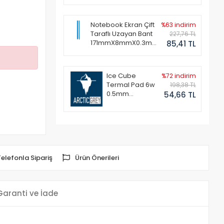
Notebook Ekran Çift
%63 indirim
Taraflı Uzayan Bant
227,76 TL
171mmX8mmX0.3mm
85,41 TL
(1 Set - 2 Adet)
Ice Cube
%72 indirim
Termal Pad 6w
198,38 TL
0.5mm
54,66 TL
50x50mm
Telefonla Sipariş
Ürün Önerileri
Garanti ve İade