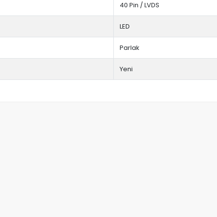
40 Pin / LVDS
LED
Parlak
Yeni