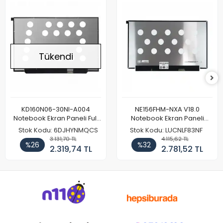
Tükendi
KD160N06-30NI-A004
NE156FHM-NXA V18.0
Notebook Ekran Paneli Full
Notebook Ekran Paneli
HD
144Hz
Stok Kodu: 6DJHYNMQCS
Stok Kodu: LUCNLF83NF
3.131,70 TL
4.115,62 TL
%26
%32
2.319,74 TL
2.781,52 TL