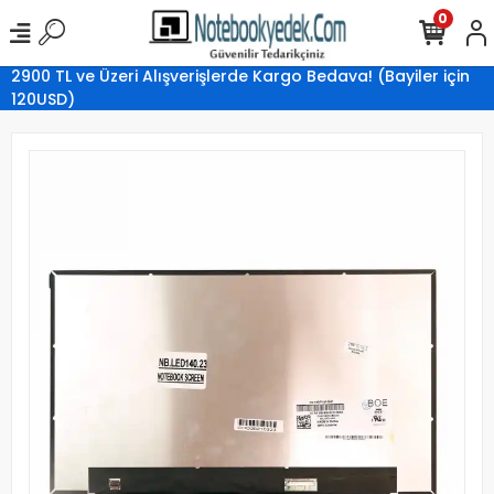
0
2900 TL ve Üzeri Alışverişlerde Kargo Bedava! (Bayiler için
120USD)