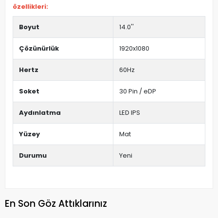
özellikleri:
Boyut
14.0''
Çözünürlük
1920x1080
Hertz
60Hz
Soket
30 Pin / eDP
Aydınlatma
LED IPS
Yüzey
Mat
Durumu
Yeni
En Son Göz Attıklarınız