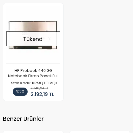
Tükendi
HP Probook 440 G9
Notebook Ekran Paneli Full
HD
Stok Kodu: KRMQTOIVQK
2.740,24 TL
%20
2.192,19 TL
Benzer Ürünler