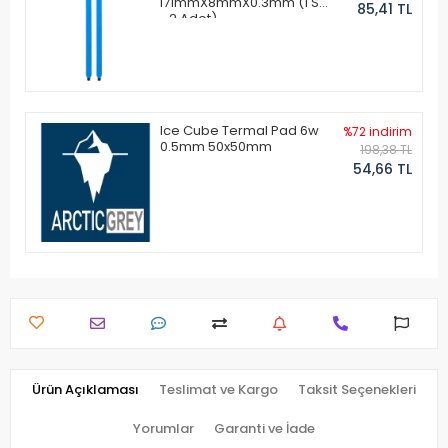
171mmX8mmX0.3mm (1 Set
85,41 TL
- 2 Adet)
Ice Cube Termal Pad 6w
%72 indirim
0.5mm 50x50mm
198,38 TL
54,66 TL
Ürün Açıklaması
Teslimat ve Kargo
Taksit Seçenekleri
Yorumlar
Garanti ve İade