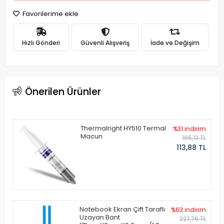
Favorilerime ekle
Hızlı Gönderi
Güvenli Alışveriş
İade ve Değişim
Önerilen Ürünler
Thermalright HY510 Termal
%31 indirim
Macun
165,13 TL
113,88 TL
Notebook Ekran Çift Taraflı
%63 indirim
Uzayan Bant
227,76 TL