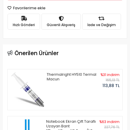
Favorilerime ekle
Hızlı Gönderi
Güvenli Alışveriş
İade ve Değişim
Önerilen Ürünler
Thermalright HY510 Termal
%31 indirim
Macun
165,13 TL
113,88 TL
Notebook Ekran Çift Taraflı
%63 indirim
Uzayan Bant
227,76 TL