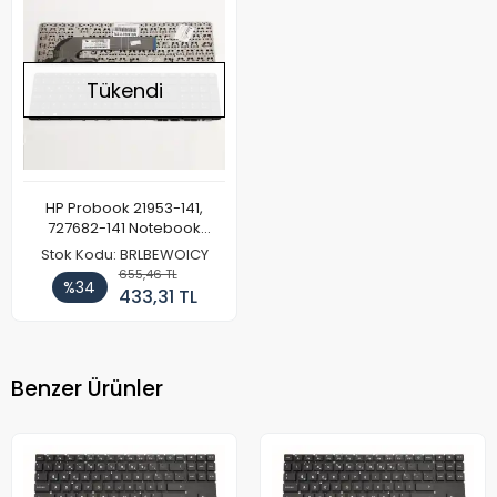
Tükendi
HP Probook 21953-141,
727682-141 Notebook
Klavye
Stok Kodu: BRLBEWOICY
655,46 TL
%34
433,31 TL
Benzer Ürünler