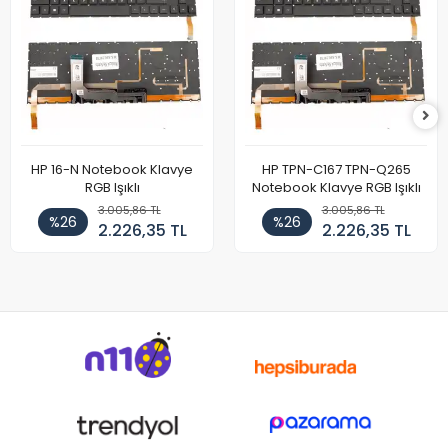
HP 16-N Notebook Klavye
HP TPN-C167 TPN-Q265
RGB Işıklı
Notebook Klavye RGB Işıklı
3.005,86 TL
3.005,86 TL
%26
%26
2.226,35 TL
2.226,35 TL