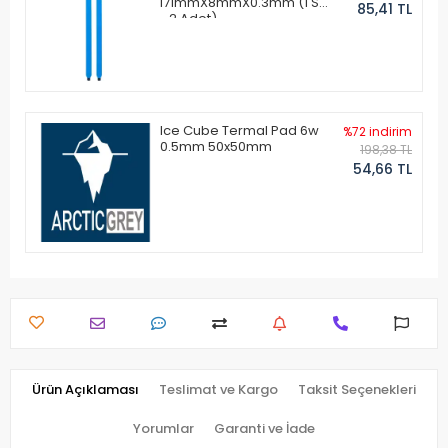
171mmX8mmX0.3mm (1 Set
85,41 TL
- 2 Adet)
Ice Cube Termal Pad 6w
%72 indirim
0.5mm 50x50mm
198,38 TL
54,66 TL
Ürün Açıklaması
Teslimat ve Kargo
Taksit Seçenekleri
Yorumlar
Garanti ve İade