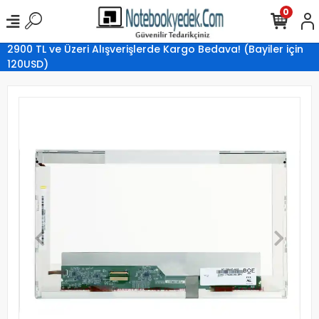
0
2900 TL ve Üzeri Alışverişlerde Kargo Bedava! (Bayiler için
120USD)