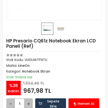
HP Presario CQ61z Notebook Ekran LCD
Paneli (Ref)
Stok Kodu: VUDUWTFNTU
Marka:
LineOn
Kategori:
Notebook Ekran
Stok: Stokta Var
1.554,46 TL
%38
967,98 TL
indirim
Sepete
Hemen Al
Ekle