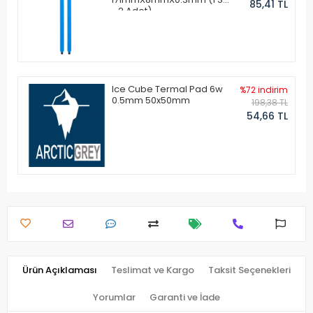
85,41 TL
- 2 Adet)
Ice Cube Termal Pad 6w
%72 indirim
0.5mm 50x50mm
198,38 TL
54,66 TL
Ürün Açıklaması
Teslimat ve Kargo
Taksit Seçenekleri
Yorumlar
Garanti ve İade