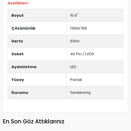
özellikleri:
Boyut
15.6''
Çözünürlük
1366x768
Hertz
60Hz
Soket
40 Pin / LVDS
Aydınlatma
LED
Yüzey
Parlak
Durumu
Yenilenmiş
En Son Göz Attıklarınız