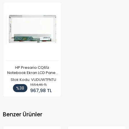
HP Presario CQ61z
Notebook Ekran LCD Paneli
(Ref)
Stok Kodu: VUDUWTFNTU
1.554,46 TL
%38
967,98 TL
Benzer Ürünler