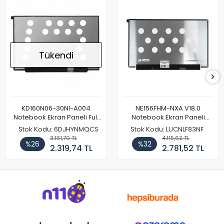
Tükendi
KD160N06-30NI-A004
NE156FHM-NXA V18.0
Notebook Ekran Paneli Full
Notebook Ekran Paneli
HD
144Hz
Stok Kodu: 6DJHYNMQCS
Stok Kodu: LUCNLF83NF
3.131,70 TL
4.115,62 TL
%26
%32
2.319,74 TL
2.781,52 TL