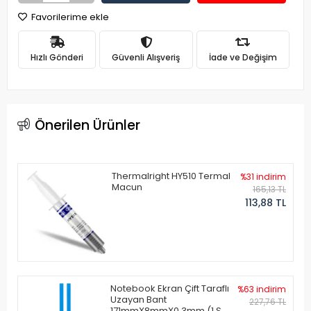
Favorilerime ekle
Hızlı Gönderi
Güvenli Alışveriş
İade ve Değişim
Önerilen Ürünler
Thermalright HY510 Termal
%31 indirim
Macun
165,13 TL
113,88 TL
Notebook Ekran Çift Taraflı
%63 indirim
Uzayan Bant
227,76 TL
171mmX8mmX0.3mm (1 Set