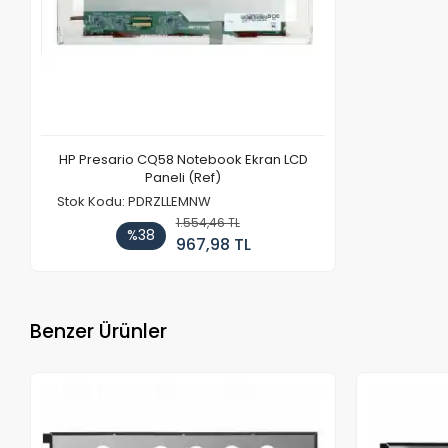
HP Presario CQ58 Notebook Ekran LCD
Paneli (Ref)
Stok Kodu: PDRZLLEMNW
1.554,46 TL
%38
967,98 TL
Benzer Ürünler
Stokta Yok