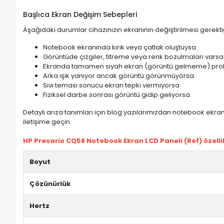
Başlıca Ekran Değişim Sebepleri
Aşağıdaki durumlar cihazınızın ekranının değiştirilmesi gerektiğ
Notebook ekranında kırık veya çatlak oluştuysa
Görüntüde çizgiler, titreme veya renk bozulmaları varsa
Ekranda tamamen siyah ekran (görüntü gelmeme) pro
Arka ışık yanıyor ancak görüntü görünmüyorsa
Sıvı teması sonucu ekran tepki vermiyorsa
Fiziksel darbe sonrası görüntü gidip geliyorsa
Detaylı arıza tanımları için blog yazılarımızdan notebook ekran 
iletişime geçin.
HP Presario CQ58 Notebook Ekran LCD Paneli (Ref) özellik
Boyut
Çözünürlük
Hertz