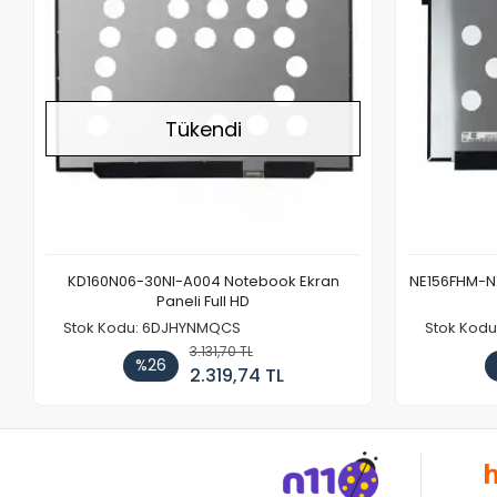
Tükendi
KD160N06-30NI-A004 Notebook Ekran
NE156FHM-NX
Paneli Full HD
Stok Kodu: 6DJHYNMQCS
Stok Kodu
3.131,70 TL
%26
2.319,74 TL