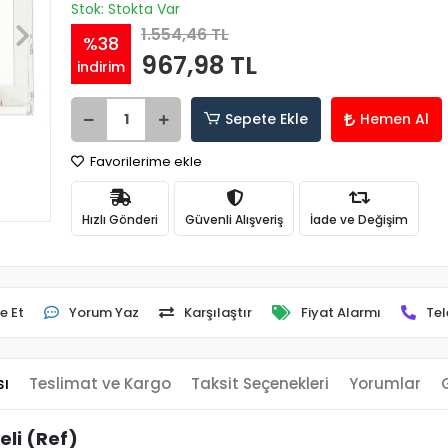
Stok: Stokta Var
1.554,46 TL
%38
967,98 TL
indirim
Sepete Ekle
Hemen Al
Favorilerime ekle
Hızlı Gönderi
Güvenli Alışveriş
İade ve Değişim
e Et
Yorum Yaz
Karşılaştır
Fiyat Alarmı
Tel
sı
Teslimat ve Kargo
Taksit Seçenekleri
Yorumlar
li (Ref)