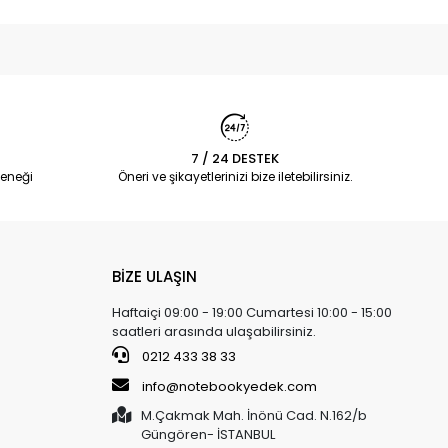
7 / 24 DESTEK
eneği
Öneri ve şikayetlerinizi bize iletebilirsiniz.
BİZE ULAŞIN
Haftaiçi 09:00 - 19:00 Cumartesi 10:00 - 15:00
saatleri arasında ulaşabilirsiniz.
0212 433 38 33
info@notebookyedek.com
M.Çakmak Mah. İnönü Cad. N.162/b
Güngören- İSTANBUL