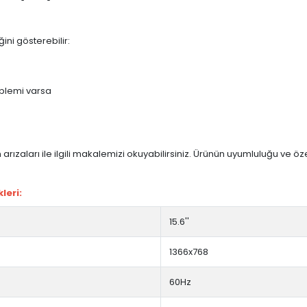
ini gösterebilir:
blemi varsa
arızaları ile ilgili makalemizi okuyabilirsiniz. Ürünün uyumluluğu ve ö
leri:
15.6''
1366x768
60Hz