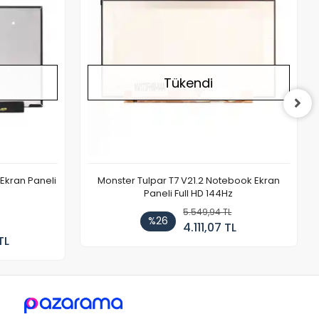
Tükendi
Ekran Paneli
Monster Tulpar T7 V21.2 Notebook Ekran
Paneli Full HD 144Hz
5.549,94 TL
%26
4.111,07 TL
TL