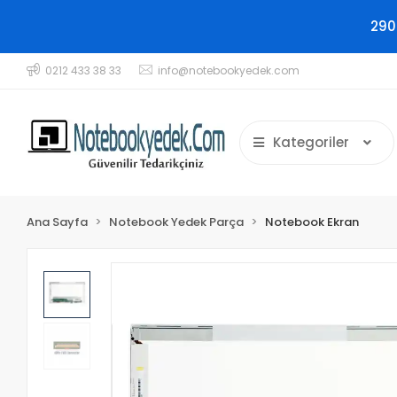
290
0212 433 38 33
info@notebookyedek.com
Kategoriler
Ana Sayfa
Notebook Yedek Parça
Notebook Ekran