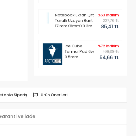
Notebook Ekran Çift
%63 indirim
Taraflı Uzayan Bant
227,76 TL
171mmX8mmX0.3mm
85,41 TL
(1 Set - 2 Adet)
Ice Cube
%72 indirim
Termal Pad 6w
198,38 TL
0.5mm
54,66 TL
50x50mm
efonla Sipariş
Ürün Önerileri
Garanti ve İade