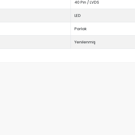
40 Pin / LVDS
LED
Parlak
Yenilenmiş