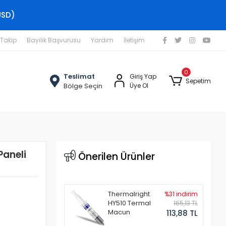
USD)
 Takip
Bayilik Başvurusu
Yardım
İletişim
0
Teslimat
Giriş Yap
Sepetim
Bölge Seçin
Üye Ol
Paneli
Önerilen Ürünler
Thermalright
%31 indirim
HY510 Termal
165,13 TL
Macun
113,88 TL