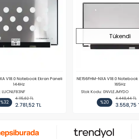
Tükendi
A V18.0 Notebook Ekran Paneli
NE156FHM-NXA V18.0 Notebook 
144Hz
165Hz
: LUCNLF83NF
Stok Kodu: 0NVLEJMYDO
4.115,62 TL
4.448,44 TL
%32
%20
2.781,52 TL
3.558,75 