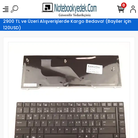
0
2900 TL ve Üzeri Alışverişlerde Kargo Bedava! (Bayiler için
120USD)