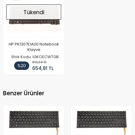
Tükendi
HP PK1307E1A00 Notebook
Klayve
Stok Kodu: IGKOECWTGB
819,94 TL
%20
654,81 TL
Benzer Ürünler