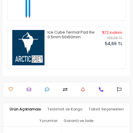
Ice Cube Termal Pad 6w
%72 indirim
0.5mm 50x50mm
198,38 TL
54,66 TL
Ürün Açıklaması
Teslimat ve Kargo
Taksit Seçenekleri
Yorumlar
Garanti ve İade