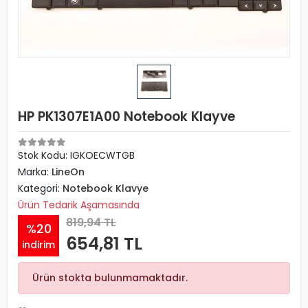
HP PK1307E1A00 Notebook Klayve
Stok Kodu: IGKOECWTGB
Marka:
LineOn
Kategori:
Notebook Klavye
Ürün Tedarik Aşamasında
819,94 TL
%20
654,81 TL
indirim
Ürün stokta bulunmamaktadır.