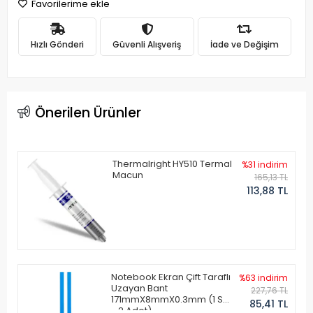
Favorilerime ekle
Hızlı Gönderi
Güvenli Alışveriş
İade ve Değişim
Önerilen Ürünler
Thermalright HY510 Termal
%31 indirim
Macun
165,13 TL
113,88 TL
Notebook Ekran Çift Taraflı
%63 indirim
Uzayan Bant
227,76 TL
171mmX8mmX0.3mm (1 Set
85,41 TL
- 2 Adet)