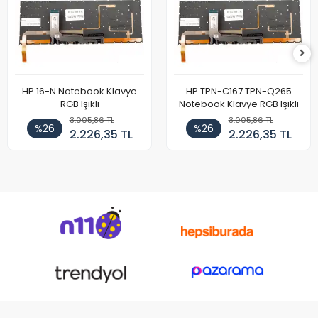
HP 16-N Notebook Klavye
HP TPN-C167 TPN-Q265
RGB Işıklı
Notebook Klavye RGB Işıklı
3.005,86 TL
3.005,86 TL
%26
%26
2.226,35 TL
2.226,35 TL