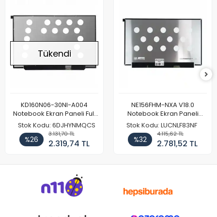
Tükendi
KD160N06-30NI-A004
NE156FHM-NXA V18.0
Notebook Ekran Paneli Full
Notebook Ekran Paneli
HD
144Hz
Stok Kodu: 6DJHYNMQCS
Stok Kodu: LUCNLF83NF
3.131,70 TL
4.115,62 TL
%26
%32
2.319,74 TL
2.781,52 TL