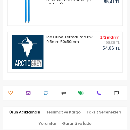
85,41 TL
- 2 Adet)
Ice Cube Termal Pad 6w
%72 indirim
0.5mm 50x50mm
198,38 TL
54,66 TL
Ürün Açıklaması
Teslimat ve Kargo
Taksit Seçenekleri
Yorumlar
Garanti ve İade