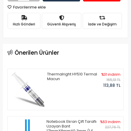
Favorilerime ekle
Hızlı Gönderi
Güvenli Alışveriş
İade ve Değişim
Önerilen Ürünler
Thermalright HY510 Termal
%31 indirim
Macun
165,13 TL
113,88 TL
Notebook Ekran Çift Taraflı
%63 indirim
Uzayan Bant
227,76 TL
171mmX8mmX0.3mm (1 Set