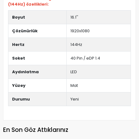
(144Hz) özellikleri:
Boyut
16.1''
Çözünürlük
1920x1080
Hertz
144Hz
Soket
40 Pin / eDP 1.4
Aydınlatma
LED
Yüzey
Mat
Durumu
Yeni
En Son Göz Attıklarınız