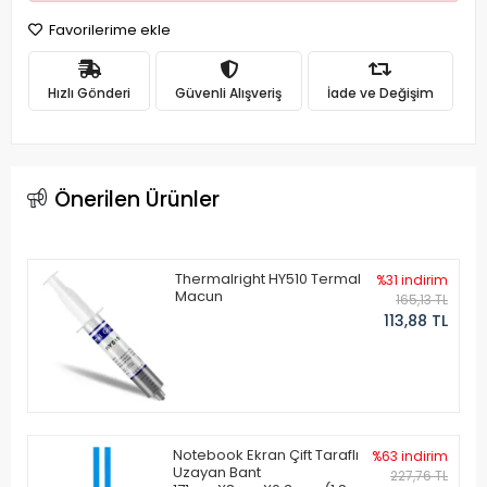
Favorilerime ekle
Hızlı Gönderi
Güvenli Alışveriş
İade ve Değişim
Önerilen Ürünler
Thermalright HY510 Termal
%31 indirim
Macun
165,13 TL
113,88 TL
Notebook Ekran Çift Taraflı
%63 indirim
Uzayan Bant
227,76 TL