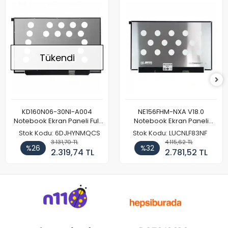
Tükendi
KD160N06-30NI-A004
NE156FHM-NXA V18.0
Notebook Ekran Paneli Full
Notebook Ekran Paneli
HD
144Hz
Stok Kodu: 6DJHYNMQCS
Stok Kodu: LUCNLF83NF
3.131,70 TL
4.115,62 TL
%26
%32
2.319,74 TL
2.781,52 TL