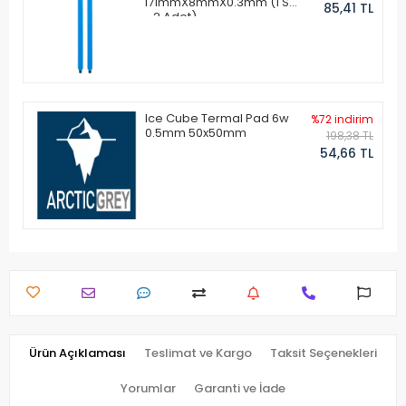
171mmX8mmX0.3mm (1 Set
85,41 TL
- 2 Adet)
Ice Cube Termal Pad 6w
%72 indirim
0.5mm 50x50mm
198,38 TL
54,66 TL
Ürün Açıklaması
Teslimat ve Kargo
Taksit Seçenekleri
Yorumlar
Garanti ve İade