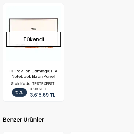
Tükendi
HP Pavilion Gaming16T-A
Notebook Ekran Paneli
(144Hz)
Stok Kodu: TPSTRXEFST
4.519,61 TL
%20
3.615,69 TL
Benzer Ürünler