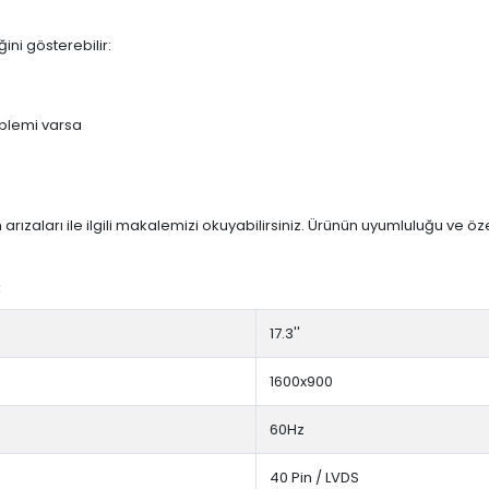
ini gösterebilir:
blemi varsa
arızaları ile ilgili makalemizi okuyabilirsiniz. Ürünün uyumluluğu ve ö
:
17.3''
1600x900
60Hz
40 Pin / LVDS