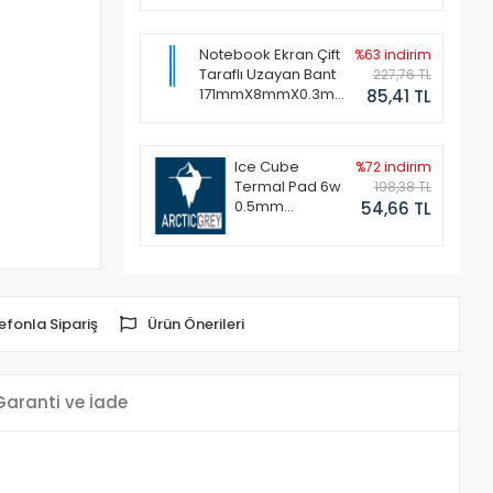
Notebook Ekran Çift
%63 indirim
Taraflı Uzayan Bant
227,76 TL
171mmX8mmX0.3mm
85,41 TL
(1 Set - 2 Adet)
Ice Cube
%72 indirim
Termal Pad 6w
198,38 TL
0.5mm
54,66 TL
50x50mm
efonla Sipariş
Ürün Önerileri
Garanti ve İade