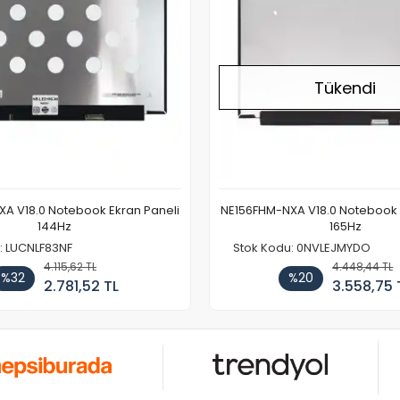
Tükendi
A V18.0 Notebook Ekran Paneli
NE156FHM-NXA V18.0 Notebook 
144Hz
165Hz
: LUCNLF83NF
Stok Kodu: 0NVLEJMYDO
4.115,62 TL
4.448,44 TL
%32
%20
2.781,52 TL
3.558,75 