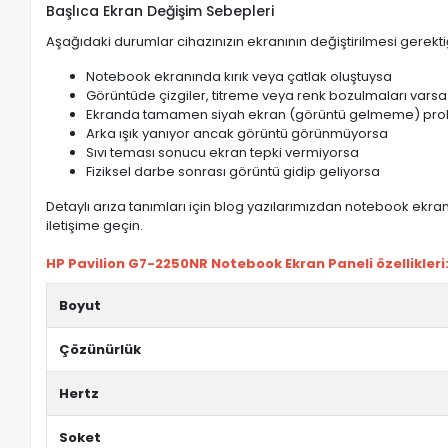
Başlıca Ekran Değişim Sebepleri
Aşağıdaki durumlar cihazınızın ekranının değiştirilmesi gerektiğ
Notebook ekranında kırık veya çatlak oluştuysa
Görüntüde çizgiler, titreme veya renk bozulmaları varsa
Ekranda tamamen siyah ekran (görüntü gelmeme) pro
Arka ışık yanıyor ancak görüntü görünmüyorsa
Sıvı teması sonucu ekran tepki vermiyorsa
Fiziksel darbe sonrası görüntü gidip geliyorsa
Detaylı arıza tanımları için blog yazılarımızdan notebook ekran 
iletişime geçin.
HP Pavilion G7-2250NR Notebook Ekran Paneli özellikleri
Boyut
Çözünürlük
Hertz
Soket