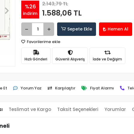
2.143,79 TL
%26
1.588,06 TL
indirim
Sepete Ekle
Hemen Al
Favorilerime ekle
Hızlı Gönderi
Güvenli Alışveriş
İade ve Değişim
e Et
Yorum Yaz
Karşılaştır
Fiyat Alarmı
Tel
sı
Teslimat ve Kargo
Taksit Seçenekleri
Yorumlar
neli