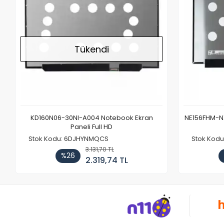
Tükendi
KD160N06-30NI-A004 Notebook Ekran
NE156FHM-NX
Paneli Full HD
Stok Kodu: 6DJHYNMQCS
Stok Kodu
3.131,70 TL
%26
2.319,74 TL