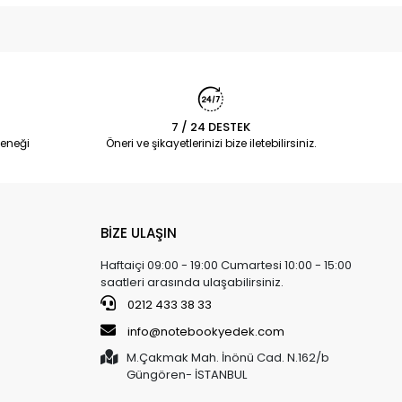
7 / 24 DESTEK
eneği
Öneri ve şikayetlerinizi bize iletebilirsiniz.
BİZE ULAŞIN
Haftaiçi 09:00 - 19:00 Cumartesi 10:00 - 15:00
saatleri arasında ulaşabilirsiniz.
0212 433 38 33
info@notebookyedek.com
M.Çakmak Mah. İnönü Cad. N.162/b
Güngören- İSTANBUL