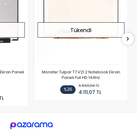
Tükendi
Ekran Paneli
Monster Tulpar T7 V21.2 Notebook Ekran
Paneli Full HD 144Hz
5.549,94 TL
%26
4.111,07 TL
TL