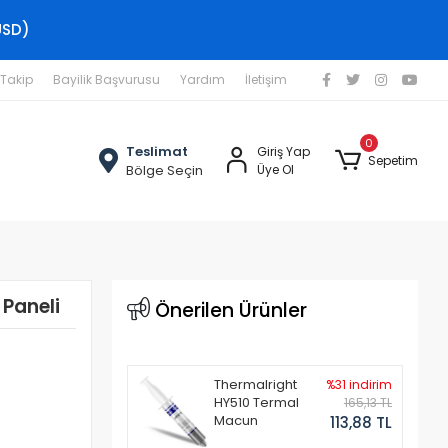
USD)
 Takip
Bayilik Başvurusu
Yardım
İletişim
0
Teslimat
Giriş Yap
Sepetim
Bölge Seçin
Üye Ol
Paneli
Önerilen Ürünler
Thermalright
%31 indirim
HY510 Termal
165,13 TL
Macun
113,88 TL