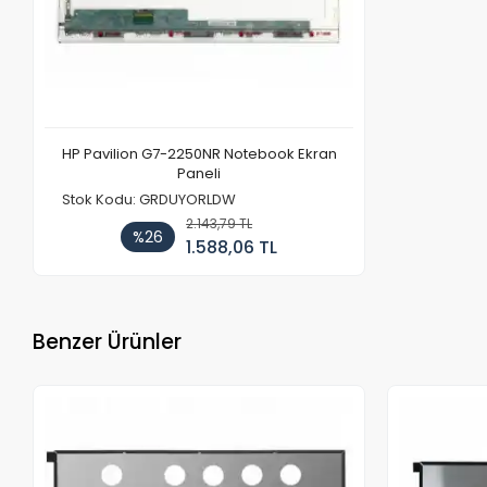
HP Pavilion G7-2250NR Notebook Ekran
Paneli
Stok Kodu: GRDUYORLDW
2.143,79 TL
%26
1.588,06 TL
Benzer Ürünler
Stokta Yok