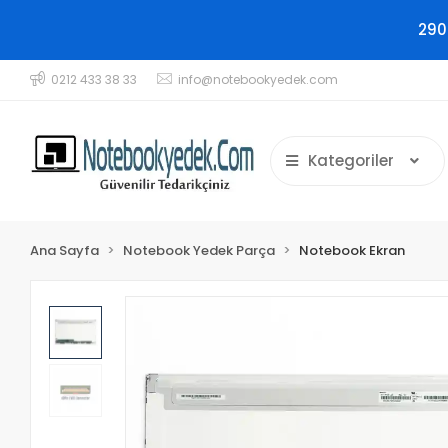
290
0212 433 38 33
info@notebookyedek.com
Kategoriler
Ana Sayfa
Notebook Yedek Parça
Notebook Ekran