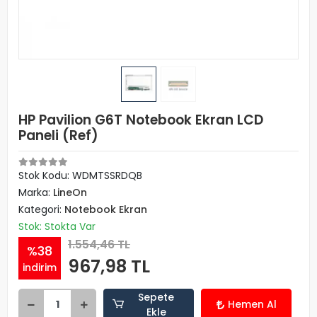
HP Pavilion G6T Notebook Ekran LCD
Paneli (Ref)
Stok Kodu: WDMTSSRDQB
Marka:
LineOn
Kategori:
Notebook Ekran
Stok: Stokta Var
1.554,46 TL
%38
967,98 TL
indirim
Sepete
Hemen Al
Ekle