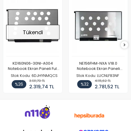
Tükendi
KD160N06-30NI-A004
NE156FHM-NXA V18.0
Notebook Ekran Paneli Full
Notebook Ekran Paneli
HD
144Hz
Stok Kodu: 6DJHYNMQCS
Stok Kodu: LUCNLF83NF
3.131,70 TL
4.115,62 TL
%26
%32
2.319,74 TL
2.781,52 TL