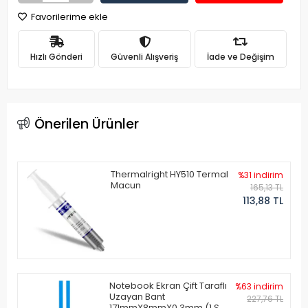
Favorilerime ekle
Hızlı Gönderi
Güvenli Alışveriş
İade ve Değişim
Önerilen Ürünler
Thermalright HY510 Termal
%31 indirim
Macun
165,13 TL
113,88 TL
Notebook Ekran Çift Taraflı
%63 indirim
Uzayan Bant
227,76 TL
171mmX8mmX0.3mm (1 Set