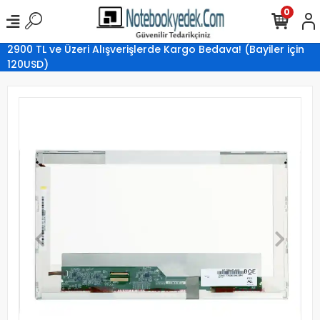
0
2900 TL ve Üzeri Alışverişlerde Kargo Bedava! (Bayiler için
120USD)