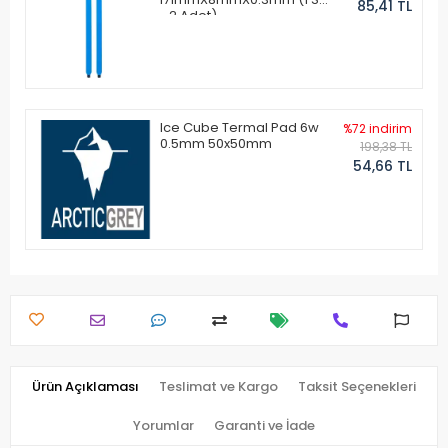
85,41 TL
- 2 Adet)
Ice Cube Termal Pad 6w
%72 indirim
0.5mm 50x50mm
198,38 TL
54,66 TL
Ürün Açıklaması
Teslimat ve Kargo
Taksit Seçenekleri
Yorumlar
Garanti ve İade