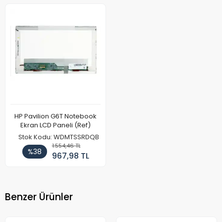
HP Pavilion G6T Notebook
Ekran LCD Paneli (Ref)
Stok Kodu: WDMTSSRDQB
1.554,46 TL
%38
967,98 TL
Benzer Ürünler