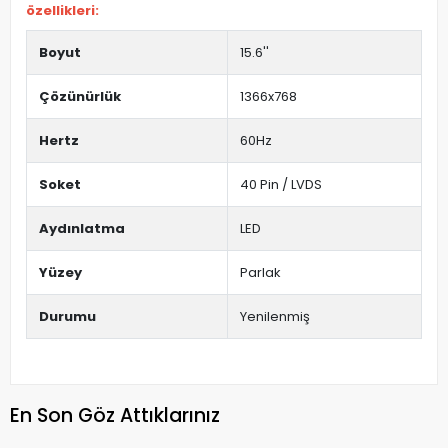
özellikleri:
Boyut
15.6''
Çözünürlük
1366x768
Hertz
60Hz
Soket
40 Pin / LVDS
Aydınlatma
LED
Yüzey
Parlak
Durumu
Yenilenmiş
En Son Göz Attıklarınız