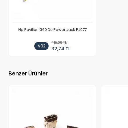
Hp Pavilion G60 Dc Power Jack PJ077
415,09 TL
%92
32,74 TL
Benzer Ürünler