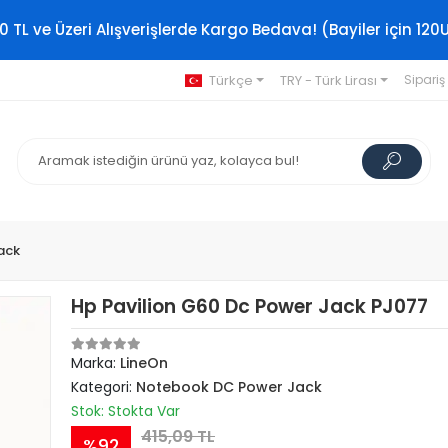
0 TL ve Üzeri Alışverişlerde Kargo Bedava! (Bayiler için 120
Türkçe
TRY - Türk Lirası
Sipariş
ack
Hp Pavilion G60 Dc Power Jack PJ077
Marka:
LineOn
Kategori:
Notebook DC Power Jack
Stok: Stokta Var
415,09 TL
%92