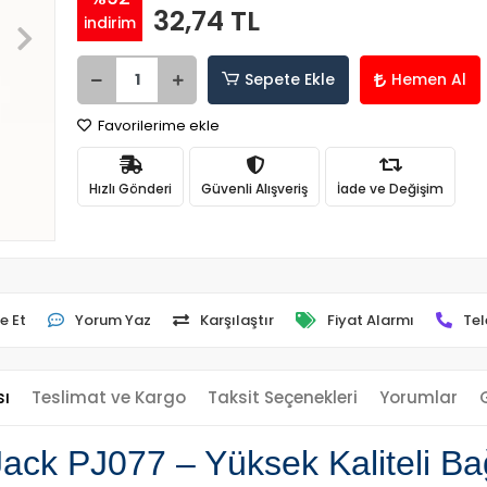
32,74 TL
indirim
Sepete Ekle
Hemen Al
Favorilerime ekle
Hızlı Gönderi
Güvenli Alışveriş
İade ve Değişim
e Et
Yorum Yaz
Karşılaştır
Fiyat Alarmı
Tel
sı
Teslimat ve Kargo
Taksit Seçenekleri
Yorumlar
ck PJ077 – Yüksek Kaliteli Bağ