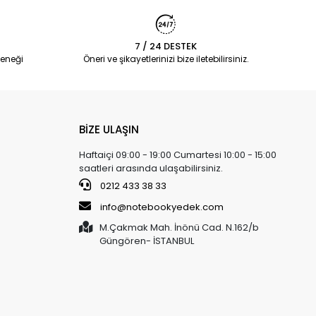
7 / 24 DESTEK
eneği
Öneri ve şikayetlerinizi bize iletebilirsiniz.
BİZE ULAŞIN
Haftaiçi 09:00 - 19:00 Cumartesi 10:00 - 15:00
saatleri arasında ulaşabilirsiniz.
0212 433 38 33
info@notebookyedek.com
M.Çakmak Mah. İnönü Cad. N.162/b
Güngören- İSTANBUL