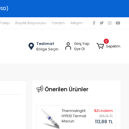
USD)
 Takip
Bayilik Başvurusu
Yardım
İletişim
0
Teslimat
Giriş Yap
Sepetim
Bölge Seçin
Üye Ol
Önerilen Ürünler
Thermalright
%31 indirim
HY510 Termal
165,13 TL
Macun
113,88 TL