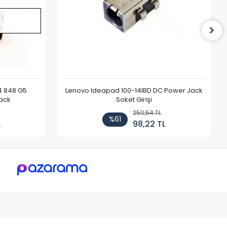
4 848 G5
Lenovo Ideapad 100-14IBD DC Power Jack
ack
Soket Girişi
250,54 TL
%61
L
98,22 TL