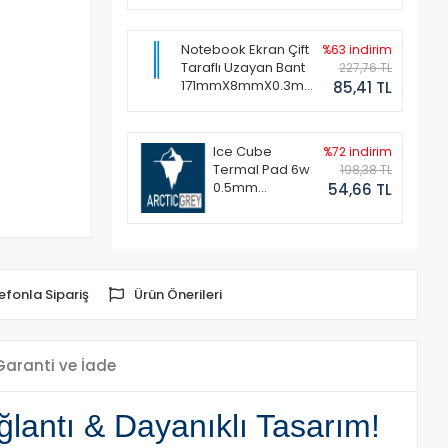
Notebook Ekran Çift
%63 indirim
Taraflı Uzayan Bant
227,76 TL
171mmX8mmX0.3mm
85,41 TL
(1 Set - 2 Adet)
Ice Cube
%72 indirim
Termal Pad 6w
198,38 TL
0.5mm
54,66 TL
50x50mm
efonla Sipariş
Ürün Önerileri
Garanti ve İade
lantı & Dayanıklı Tasarım!