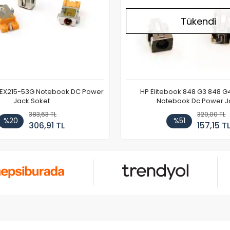
Tükendi
 EX215-53G Notebook DC Power
HP Elitebook 848 G3 848 G
Jack Soket
Notebook Dc Power J
383,63 TL
320,00 TL
%20
%51
306,91 TL
157,15 T