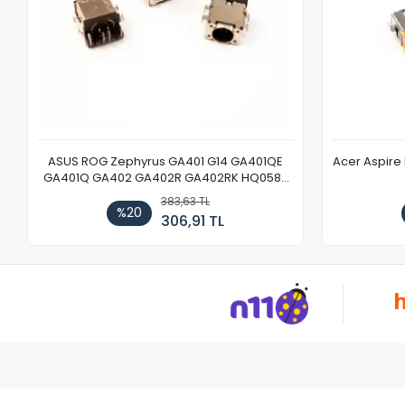
ASUS ROG Zephyrus GA401 G14 GA401QE
Acer Aspire
GA401Q GA402 GA402R GA402RK HQ058T
GA503QR GA503QS GA503QM GA503QE
383,63 TL
GX650 Notebook DC Power Jack Soketi
%20
306,91 TL