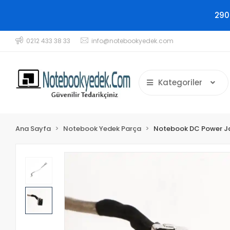
290
0212 433 38 33
info@notebookyedek.com
Kategoriler
Ana Sayfa
Notebook Yedek Parça
Notebook DC Power J