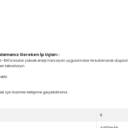
lamanız Gereken İp Uçları :
yi %5-%10'a kadar yüksek enerji harcayan uygulamalar ile kullanarak düşürü
n tekrarlaryın .
ktir.
 için bizimle iletişime geçebilirsiniz.
6
4400mAh