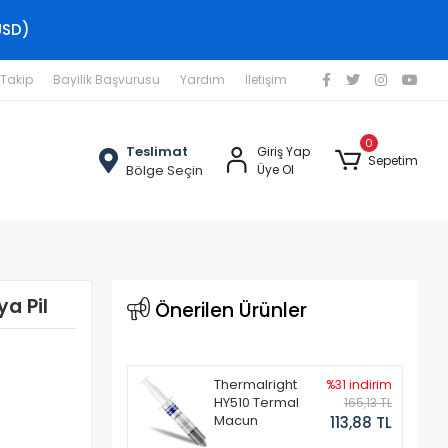
USD)
 Takip
Bayilik Başvurusu
Yardım
İletişim
0
Teslimat
Giriş Yap
Sepetim
Bölge Seçin
Üye Ol
a Pil
Önerilen Ürünler
Thermalright
%31 indirim
HY510 Termal
165,13 TL
Macun
113,88 TL