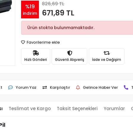
826,69 TL
%19
671,89 TL
indirim
Ürün stokta bulunmamaktadır.
Favorilerime ekle
Hızlı Gönderi
Güvenli Alışveriş
İade ve Değişim
Et
Yorum Yaz
Karşılaştır
Gelince Haber Ver
sı
Teslimat ve Kargo
Taksit Seçenekleri
Yorumlar
il