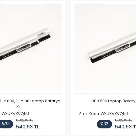
11-e 000, 11-e100 Laptop Batarya
HP KP06 Laptop Batarya
Pil
u: OXUXVXVQNJ
Stok Kodu: OXUXVXVQNJ
802,85 TL
802,85 TL
%33
%33
540,93 TL
540,93 T