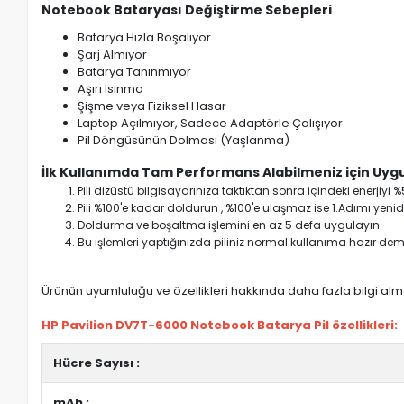
Notebook Bataryası Değiştirme Sebepleri
Batarya Hızla Boşalıyor
Şarj Almıyor
Batarya Tanınmıyor
Aşırı Isınma
Şişme veya Fiziksel Hasar
Laptop Açılmıyor, Sadece Adaptörle Çalışıyor
Pil Döngüsünün Dolması (Yaşlanma)
İlk Kullanımda Tam Performans Alabilmeniz için Uygu
Pili dizüstü bilgisayarınıza taktıktan sonra içindeki enerji
Pili %100'e kadar doldurun , %100'e ulaşmaz ise 1.Adımı yenide
Doldurma ve boşaltma işlemini en az 5 defa uygulayın.
Bu işlemleri yaptığınızda piliniz normal kullanıma hazır deme
Ürünün uyumluluğu ve özellikleri hakkında daha fazla bilgi almak
HP Pavilion DV7T-6000 Notebook Batarya Pil özellikleri:
Hücre Sayısı :
mAh :