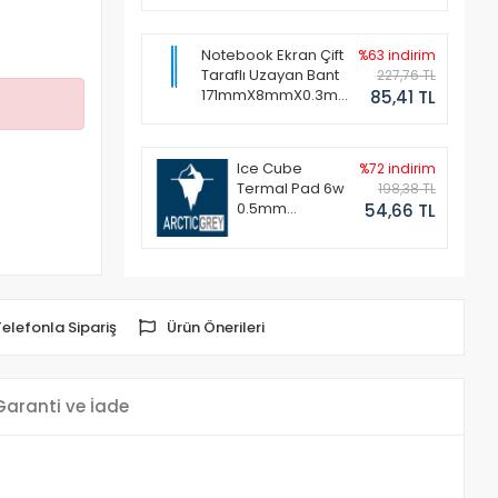
Notebook Ekran Çift
%63 indirim
Taraflı Uzayan Bant
227,76 TL
171mmX8mmX0.3mm
85,41 TL
(1 Set - 2 Adet)
Ice Cube
%72 indirim
Termal Pad 6w
198,38 TL
0.5mm
54,66 TL
50x50mm
Telefonla Sipariş
Ürün Önerileri
Garanti ve İade