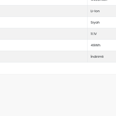
Li-Ion
Siyah
11.1V
49Wh
İndirimli