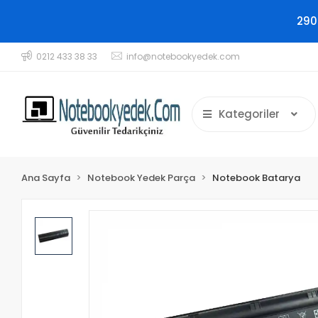
290
0212 433 38 33
info@notebookyedek.com
Kategoriler
Ana Sayfa
Notebook Yedek Parça
Notebook Batarya