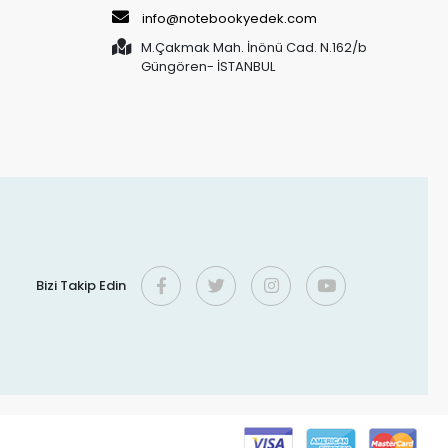
info@notebookyedek.com
M.Çakmak Mah. İnönü Cad. N.162/b
Güngören- İSTANBUL
Bizi Takip Edin