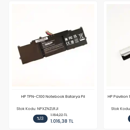
HP TPN-C100 Notebook Batarya Pil
HP Pavilion 
Stok Kodu: NPXZNZLRJI
Stok Kod
1.164,22 TL
%13
1.016,38 TL