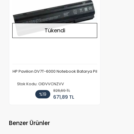
Tükendi
HP Pavilion DV7T-6000 Notebook Batarya Pil
Stok Kodu: OIDVVCNZVV
826,69 TL
%19
671,89 TL
Benzer Ürünler