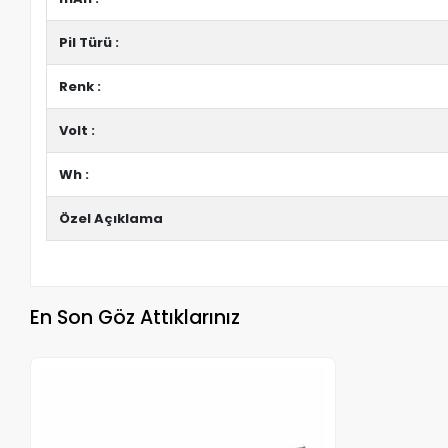
Pil Türü :
Renk :
Volt :
Wh :
Özel Açıklama
En Son Göz Attıklarınız
Stokta Yok