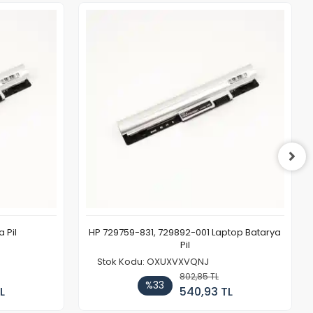
 Pil
HP 729759-831, 729892-001 Laptop Batarya
Pil
Stok Kodu: OXUXVXVQNJ
802,85 TL
%33
L
540,93 TL