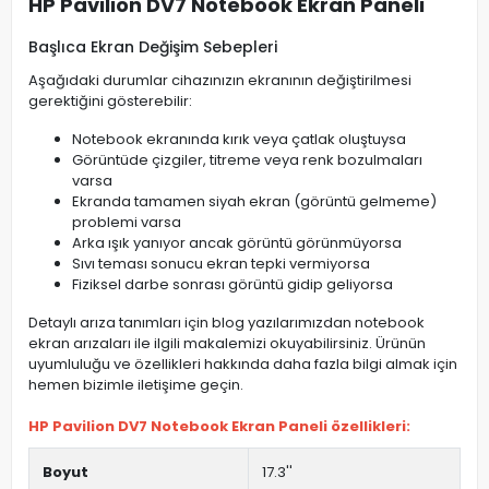
HP Pavilion DV7 Notebook Ekran Paneli
Başlıca Ekran Değişim Sebepleri
Aşağıdaki durumlar cihazınızın ekranının değiştirilmesi
gerektiğini gösterebilir:
Notebook ekranında kırık veya çatlak oluştuysa
Görüntüde çizgiler, titreme veya renk bozulmaları
varsa
Ekranda tamamen siyah ekran (görüntü gelmeme)
problemi varsa
Arka ışık yanıyor ancak görüntü görünmüyorsa
Sıvı teması sonucu ekran tepki vermiyorsa
Fiziksel darbe sonrası görüntü gidip geliyorsa
Detaylı arıza tanımları için blog yazılarımızdan notebook
ekran arızaları ile ilgili makalemizi okuyabilirsiniz. Ürünün
uyumluluğu ve özellikleri hakkında daha fazla bilgi almak için
hemen bizimle iletişime geçin.
HP Pavilion DV7 Notebook Ekran Paneli özellikleri:
Boyut
17.3''