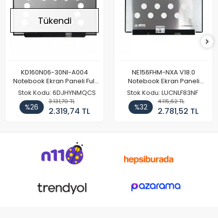
Tükendi
KD160N06-30NI-A004
NE156FHM-NXA V18.0
Notebook Ekran Paneli Full
Notebook Ekran Paneli
HD
144Hz
Stok Kodu: 6DJHYNMQCS
Stok Kodu: LUCNLF83NF
3.131,70 TL
4.115,62 TL
%26
%32
2.319,74 TL
2.781,52 TL