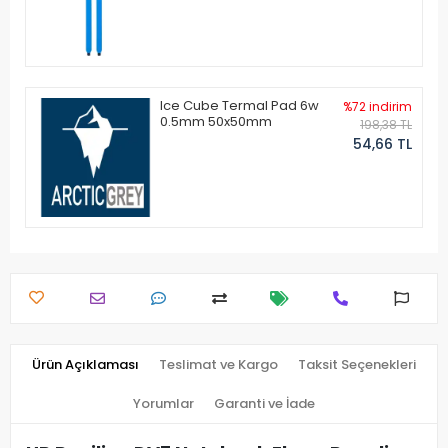
Ice Cube Termal Pad 6w
%72 indirim
0.5mm 50x50mm
198,38 TL
54,66 TL
Ürün Açıklaması
Teslimat ve Kargo
Taksit Seçenekleri
Yorumlar
Garanti ve İade