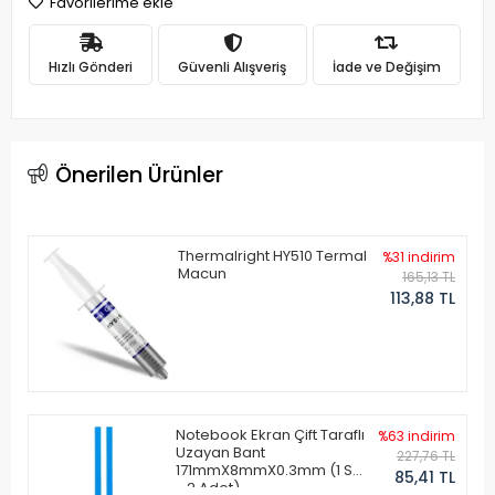
Favorilerime ekle
Hızlı Gönderi
Güvenli Alışveriş
İade ve Değişim
Önerilen Ürünler
Thermalright HY510 Termal
%31 indirim
Macun
165,13 TL
113,88 TL
Notebook Ekran Çift Taraflı
%63 indirim
Uzayan Bant
227,76 TL
171mmX8mmX0.3mm (1 Set
85,41 TL
- 2 Adet)