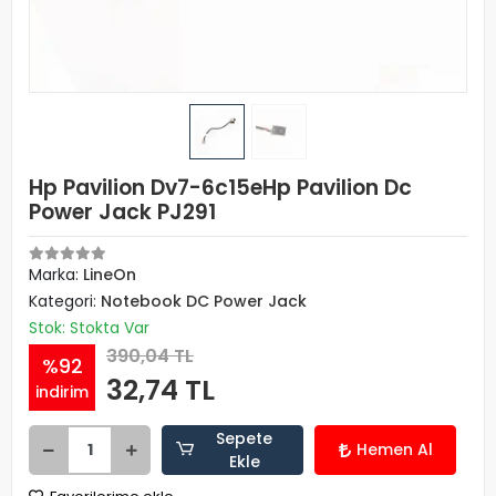
Hp Pavilion Dv7-6c15eHp Pavilion Dc
Power Jack PJ291
Marka:
LineOn
Kategori:
Notebook DC Power Jack
Stok: Stokta Var
390,04 TL
%92
32,74 TL
indirim
Sepete
Hemen Al
Ekle