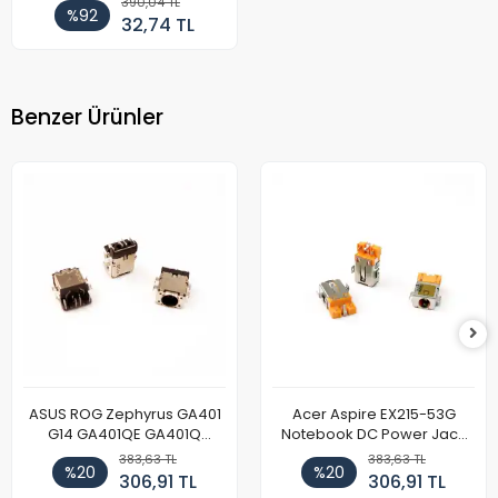
390,04 TL
%92
32,74 TL
Benzer Ürünler
ASUS ROG Zephyrus GA401
Acer Aspire EX215-53G
G14 GA401QE GA401Q
Notebook DC Power Jack
GA402 GA402R GA402RK
Soket
383,63 TL
383,63 TL
%20
%20
HQ058T GA503QR GA503QS
306,91 TL
306,91 TL
GA503QM GA503QE GX650