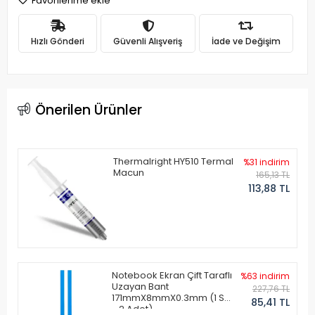
Favorilerime ekle
Hızlı Gönderi
Güvenli Alışveriş
İade ve Değişim
Önerilen Ürünler
Thermalright HY510 Termal
%31 indirim
Macun
165,13 TL
113,88 TL
Notebook Ekran Çift Taraflı
%63 indirim
Uzayan Bant
227,76 TL
171mmX8mmX0.3mm (1 Set
85,41 TL
- 2 Adet)