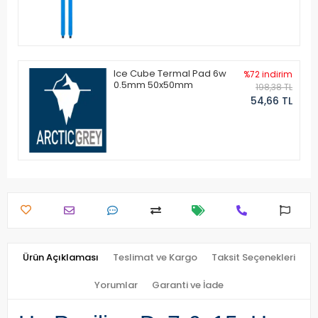
Ice Cube Termal Pad 6w
%72 indirim
0.5mm 50x50mm
198,38 TL
54,66 TL
Ürün Açıklaması
Teslimat ve Kargo
Taksit Seçenekleri
Yorumlar
Garanti ve İade