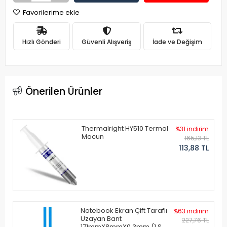
Favorilerime ekle
Hızlı Gönderi
Güvenli Alışveriş
İade ve Değişim
Önerilen Ürünler
Thermalright HY510 Termal
%31 indirim
Macun
165,13 TL
113,88 TL
Notebook Ekran Çift Taraflı
%63 indirim
Uzayan Bant
227,76 TL
171mmX8mmX0.3mm (1 Set