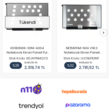
Tükendi
KD160N06-30NI-A004
NE156FHM-NXA V18.0
Notebook Ekran Paneli Full
Notebook Ekran Paneli
HD
144Hz
Stok Kodu: 6DJHYNMQCS
Stok Kodu: LUCNLF83NF
3.131,70 TL
4.115,62 TL
%26
%32
2.319,74 TL
2.781,52 TL