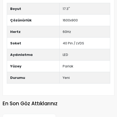
Boyut
17.3''
Çözünürlük
1600x900
Hertz
60Hz
Soket
40 Pin / LVDS
Aydınlatma
LED
Yüzey
Parlak
Durumu
Yeni
En Son Göz Attıklarınız