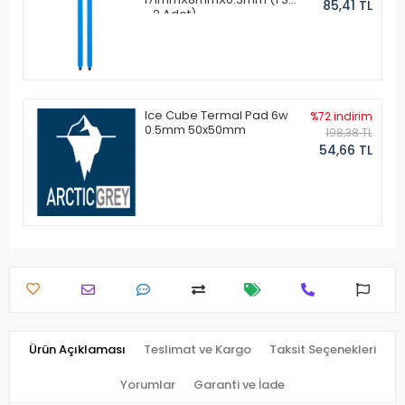
85,41 TL
- 2 Adet)
Ice Cube Termal Pad 6w
%72 indirim
0.5mm 50x50mm
198,38 TL
54,66 TL
Ürün Açıklaması
Teslimat ve Kargo
Taksit Seçenekleri
Yorumlar
Garanti ve İade