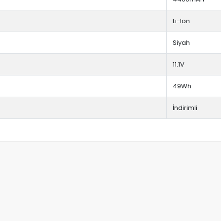
Li-Ion
Siyah
11.1V
49Wh
İndirimli