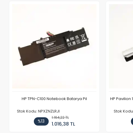
HP TPN-C100 Notebook Batarya Pil
HP Pavilion 
Stok Kodu: NPXZNZLRJI
Stok Kod
1.164,22 TL
%13
1.016,38 TL