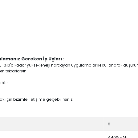
lamanız Gereken İp Uçları :
yi %5-%10'a kadar yüksek enerji harcayan uygulamalar ile kullanarak düşürü
n tekrarlaryın .
ktir.
 için bizimle iletişime geçebilirsiniz.
6
4400mAh