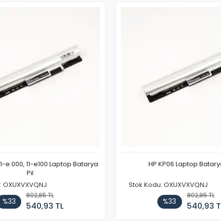
11-e 000, 11-e100 Laptop Batarya
HP KP06 Laptop Batarya
Pil
u: OXUXVXVQNJ
Stok Kodu: OXUXVXVQNJ
802,85 TL
802,85 TL
%33
%33
540,93 TL
540,93 T