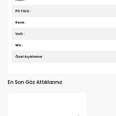
Pil Türü :
Renk :
Volt :
Wh :
Özel Açıklama
En Son Göz Attıklarınız
Stokta Yok