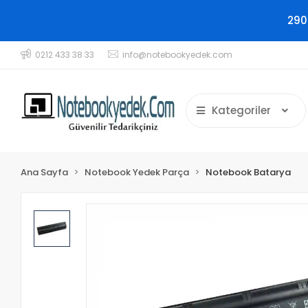
290
0212 433 38 33
info@notebookyedek.com
Kategoriler
Ana Sayfa
Notebook Yedek Parça
Notebook Batarya