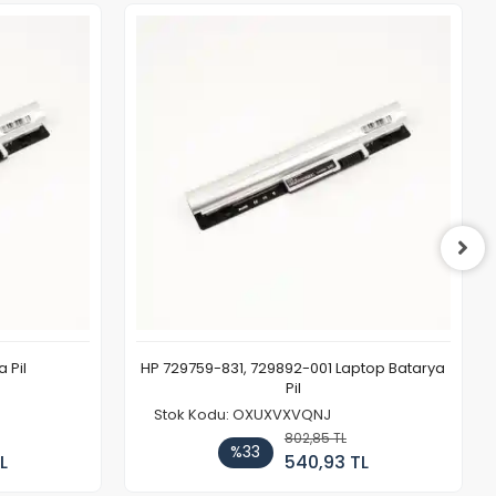
 Pil
HP 729759-831, 729892-001 Laptop Batarya
Pil
Stok Kodu: OXUXVXVQNJ
802,85 TL
%33
L
540,93 TL