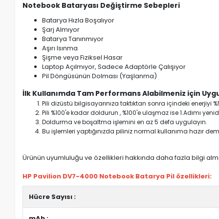
Notebook Bataryası Değiştirme Sebepleri
Batarya Hızla Boşalıyor
Şarj Almıyor
Batarya Tanınmıyor
Aşırı Isınma
Şişme veya Fiziksel Hasar
Laptop Açılmıyor, Sadece Adaptörle Çalışıyor
Pil Döngüsünün Dolması (Yaşlanma)
İlk Kullanımda Tam Performans Alabilmeniz için Uygu
Pili dizüstü bilgisayarınıza taktıktan sonra içindeki enerji
Pili %100'e kadar doldurun , %100'e ulaşmaz ise 1.Adımı yenide
Doldurma ve boşaltma işlemini en az 5 defa uygulayın.
Bu işlemleri yaptığınızda piliniz normal kullanıma hazır deme
Ürünün uyumluluğu ve özellikleri hakkında daha fazla bilgi almak
HP Pavilion DV7-4000 Notebook Batarya Pil özellikleri:
Hücre Sayısı :
mAh :