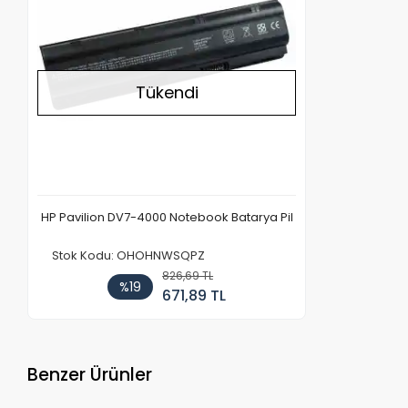
Tükendi
HP Pavilion DV7-4000 Notebook Batarya Pil
Stok Kodu: OHOHNWSQPZ
826,69 TL
%19
671,89 TL
Benzer Ürünler