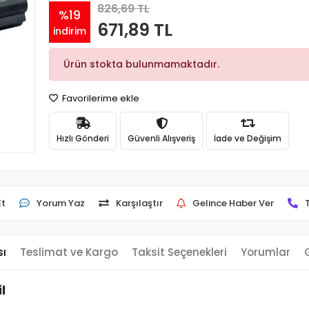
826,69 TL
%19
671,89 TL
indirim
Ürün stokta bulunmamaktadır.
Favorilerime ekle
Hızlı Gönderi
Güvenli Alışveriş
İade ve Değişim
Et
Yorum Yaz
Karşılaştır
Gelince Haber Ver
sı
Teslimat ve Kargo
Taksit Seçenekleri
Yorumlar
l