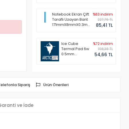
Notebook Ekran Çift
%63 indirim
Taraflı Uzayan Bant
227,76 TL
171mmX8mmX0.3mm
85,41 TL
(1 Set - 2 Adet)
Ice Cube
%72 indirim
Termal Pad 6w
198,38 TL
0.5mm
54,66 TL
50x50mm
Telefonla Sipariş
Ürün Önerileri
Garanti ve İade