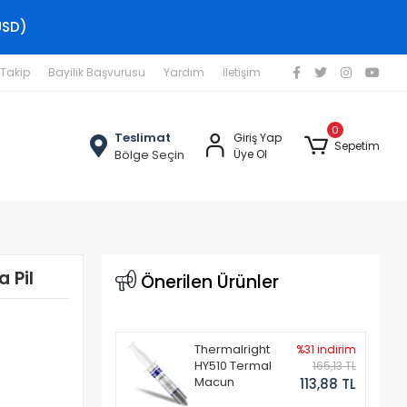
USD)
 Takip
Bayilik Başvurusu
Yardım
İletişim
0
Teslimat
Giriş Yap
Sepetim
Bölge Seçin
Üye Ol
 Pil
Önerilen Ürünler
Thermalright
%31 indirim
HY510 Termal
165,13 TL
Macun
113,88 TL