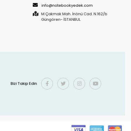
info@notebookyedek.com
M.Çakmak Mah. İnönü Cad. N.162/b
Güngören- İSTANBUL
Bizi Takip Edin