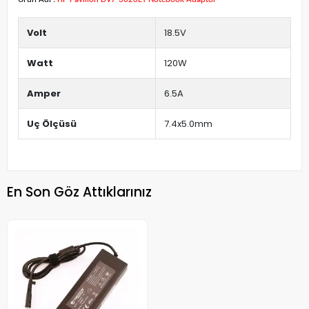
Volt
18.5V
Watt
120W
Amper
6.5A
Uç Ölçüsü
7.4x5.0mm
En Son Göz Attıklarınız