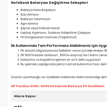
Notebook Bataryası Değiştirme Sebepleri
Batarya Hızla Boşalıyor
Şarj Almıyor
Batarya Tanınmıyor
Aşırı Isınma
Şişme veya Fiziksel Hasar
Laptop Açılmıyor, Sadece Adaptörle Çalışıyor
Pil Döngüsünün Dolması (Yaşlanma)
İlk Kullanımda Tam Performans Alabilmeniz için Uygu
Pili dizüstü bilgisayarınıza taktıktan sonra içindeki enerji
Pili %100'e kadar doldurun , %100'e ulaşmaz ise 1.Adımı yenide
Doldurma ve boşaltma işlemini en az 5 defa uygulayın.
Bu işlemleri yaptığınızda piliniz normal kullanıma hazır deme
Ürünün uyumluluğu ve özellikleri hakkında daha fazla bilgi almak
HP Pavilion DV6t-6000 Notebook Batarya Pil özellikleri:
Hücre Sayısı :
mAh :