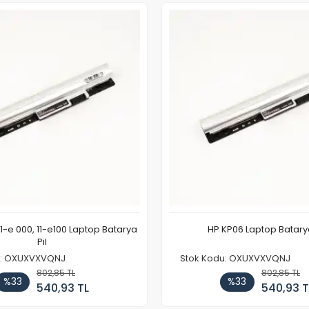
11-e 000, 11-e100 Laptop Batarya
HP KP06 Laptop Batarya
Pil
u: OXUXVXVQNJ
Stok Kodu: OXUXVXVQNJ
802,85 TL
802,85 TL
%33
%33
540,93 TL
540,93 T