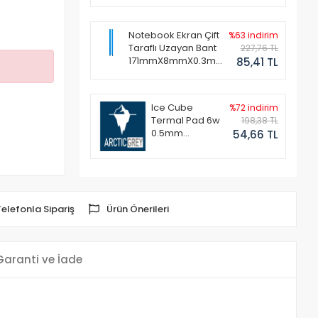
Notebook Ekran Çift
%63 indirim
Taraflı Uzayan Bant
227,76 TL
171mmX8mmX0.3mm
85,41 TL
(1 Set - 2 Adet)
Ice Cube
%72 indirim
Termal Pad 6w
198,38 TL
0.5mm
54,66 TL
50x50mm
Telefonla Sipariş
Ürün Önerileri
Garanti ve İade