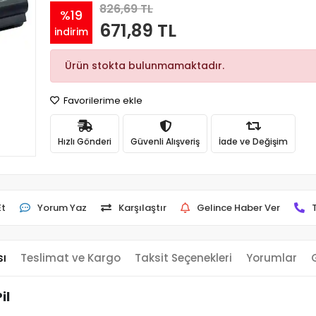
826,69 TL
%19
671,89 TL
indirim
Ürün stokta bulunmamaktadır.
Favorilerime ekle
Hızlı Gönderi
Güvenli Alışveriş
İade ve Değişim
Et
Yorum Yaz
Karşılaştır
Gelince Haber Ver
sı
Teslimat ve Kargo
Taksit Seçenekleri
Yorumlar
il