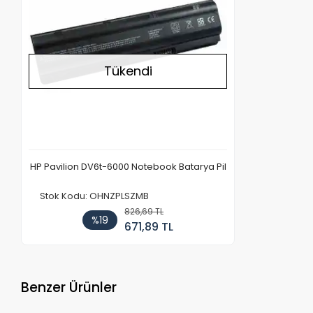
Tükendi
HP Pavilion DV6t-6000 Notebook Batarya Pil
Stok Kodu: OHNZPLSZMB
826,69 TL
%19
671,89 TL
Benzer Ürünler