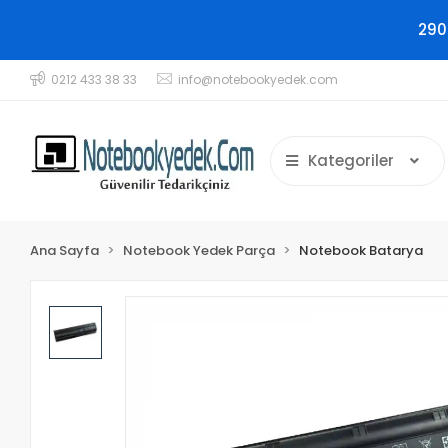
290
0212 433 38 33
info@notebookyedek.com
Kategoriler
Ana Sayfa
Notebook Yedek Parça
Notebook Batarya