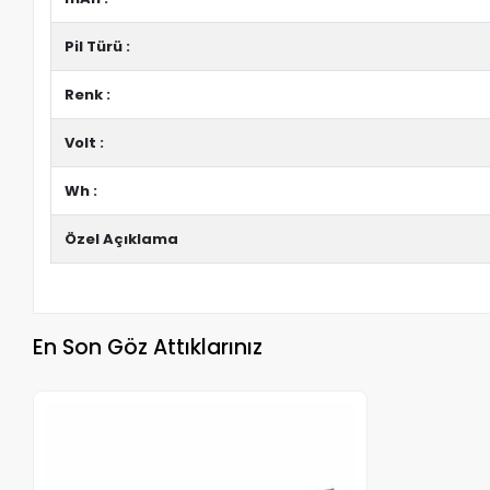
Pil Türü :
Renk :
Volt :
Wh :
Özel Açıklama
En Son Göz Attıklarınız
Stokta Yok