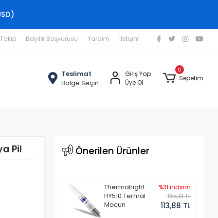
USD)
 Takip
Bayilik Başvurusu
Yardım
İletişim
0
Teslimat
Giriş Yap
Sepetim
Bölge Seçin
Üye Ol
a Pil
Önerilen Ürünler
Thermalright
%31 indirim
HY510 Termal
165,13 TL
Macun
113,88 TL