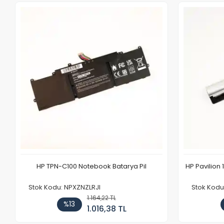
HP TPN-C100 Notebook Batarya Pil
HP Pavilion 
Stok Kodu: NPXZNZLRJI
Stok Kod
1.164,22 TL
%13
1.016,38 TL