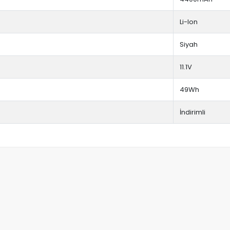
Li-Ion
Siyah
11.1V
49Wh
İndirimli