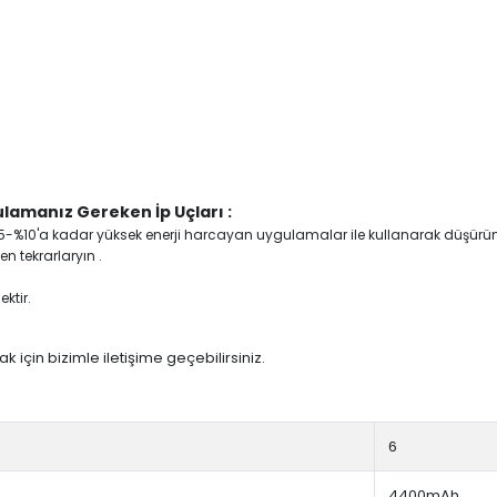
lamanız Gereken İp Uçları :
yi %5-%10'a kadar yüksek enerji harcayan uygulamalar ile kullanarak düşürü
n tekrarlaryın .
ktir.
 için bizimle iletişime geçebilirsiniz.
6
4400mAh