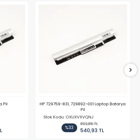
 Pil
HP 729759-831, 729892-001 Laptop Batarya
Pil
Stok Kodu: OXUXVXVQNJ
802,85 TL
%33
L
540,93 TL