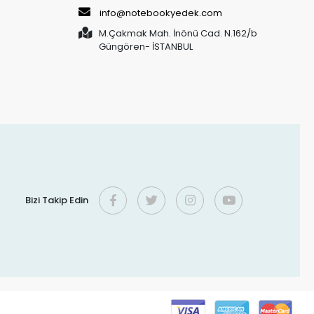
info@notebookyedek.com
M.Çakmak Mah. İnönü Cad. N.162/b
Güngören- İSTANBUL
Bizi Takip Edin